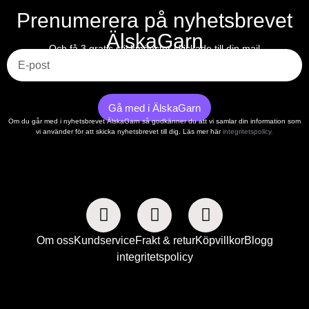
Prenumerera på nyhetsbrevet
ÄlskaGarn
E-post
Och få 3 gratis stickmönster skickade till din mail
Gå med i ÄlskaGarn
Om du går med i nyhetsbrevet ÄlskaGarn så godkänner du att vi samlar din information som
vi använder för att skicka nyhetsbrevet till dig. Läs mer här
integritetspolicy.
Om oss
Kundservice
Frakt & retur
Köpvillkor
Blogg
integritetspolicy