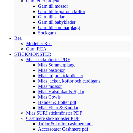
Garn efter projekt
Garn till mössor
Garn till tröjor och koftor
Garn till sjalar
Garn till babykläder
Garn till sommarplagg
Sockgarn
Rea
Modeller Rea
Garn REA
STICKMÖNSTER
Mias stickmönster PDF
Mias Sommarplagg
Mias baströjor
Mias tröjor stickmönster
Mias jackor, koftor och cardigans
Mias mössor
Mias Halsdukar & Sjalar
Mias Cowls
Händer & Fötter pdf
Mias Filtar & Kuddar
Mias SURI stickmönster PDF
Cashmere stickmönster PDF
Tröjor & koftor cashmere pdf
Accessoarer Cashmere pdf