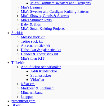
Mia’s Cashmere sweaters and Cardigans
Mia’s Beanies
Mia’s Sweater and Cardigan Knitting Patterns
Mia’s Shawls, Cowls & Scarves
Mia’s Summer Knits
Baby & Kids
Mia’s Small Knitting Projects
Stickkit
Mössor stick kit
Tröjor stick kit
Accesoarer stick kit
Halsdukar & sjalar stick kit
Händer & Fötter stick kit
Mia`s filtar KIT
Tillbehör
Addi Stickor och virknålar
Addi Rundstickor
Strumpstickor
Virknålar
Nålar etc.
Markörer & Stickmått
Mina armband
knappar
presentkort garn
Blogg