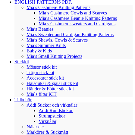
ENGLISH PATTERNS PDF.
Mia’s Cashmere Knitting Patterns
Mia’s Cashmere Cowls and Scarves
Mia’s Cashmere Beanie Knitting Patterns
Mia’s Cashmere sweaters and Cardigans
Mia’s Beanies
Mia’s Sweater and Cardigan Knitting Patterns
Mia’s Shawls, Cowls & Scarves
Mia’s Summer Knits
Baby & Kids
Mia’s Small Knitting Projects
Stickkit
Mössor stick kit
Tröjor stick kit
Accesoarer stick kit
Halsdukar & sjalar stick kit
Händer & Fötter stick kit
Mia`s filtar KIT
Tillbehör
Addi Stickor och virknålar
Addi Rundstickor
Strumpstickor
Virknålar
Nålar etc.
Markörer & Stickmått