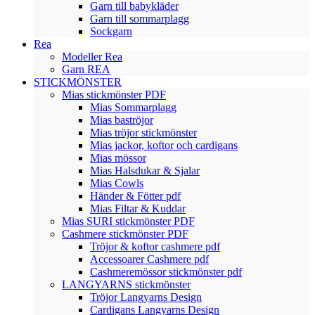
Garn till babykläder
Garn till sommarplagg
Sockgarn
Rea
Modeller Rea
Garn REA
STICKMÖNSTER
Mias stickmönster PDF
Mias Sommarplagg
Mias baströjor
Mias tröjor stickmönster
Mias jackor, koftor och cardigans
Mias mössor
Mias Halsdukar & Sjalar
Mias Cowls
Händer & Fötter pdf
Mias Filtar & Kuddar
Mias SURI stickmönster PDF
Cashmere stickmönster PDF
Tröjor & koftor cashmere pdf
Accessoarer Cashmere pdf
Cashmeremössor stickmönster pdf
LANGYARNS stickmönster
Tröjor Langyarns Design
Cardigans Langyarns Design