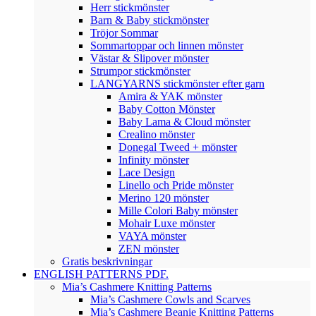
Herr stickmönster
Barn & Baby stickmönster
Tröjor Sommar
Sommartoppar och linnen mönster
Västar & Slipover mönster
Strumpor stickmönster
LANGYARNS stickmönster efter garn
Amira & YAK mönster
Baby Cotton Mönster
Baby Lama & Cloud mönster
Crealino mönster
Donegal Tweed + mönster
Infinity mönster
Lace Design
Linello och Pride mönster
Merino 120 mönster
Mille Colori Baby mönster
Mohair Luxe mönster
VAYA mönster
ZEN mönster
Gratis beskrivningar
ENGLISH PATTERNS PDF.
Mia’s Cashmere Knitting Patterns
Mia’s Cashmere Cowls and Scarves
Mia’s Cashmere Beanie Knitting Patterns