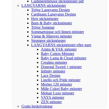
Cashmeremössor stickmönster pdf
LANGYARNS stickmönster
Tröjor Langyarns Design
Cardigans Langyarns Design
Herr stickmönster
Barn & Baby stickmönster
Tröjor Sommar
Sommartoppar och linnen mönster
Västar & Slipover mönster
Strumpor stickmönster
LANGYARNS stickmönster efter garn
Amira & YAK mönster
Baby Cotton Mönster
Baby Lama & Cloud mönster
Crealino mönster
Donegal Tweed + mönster
Infinity mönster
Lace Design
Linello och Pride mönster
Merino 120 mönster
Mille Colori Baby mönster
Mohair Luxe mönster
VAYA mönster
ZEN mönster
Gratis beskrivningar