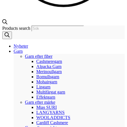
Products search
Nyheter
Garn
Garn efter fiber
Cashmeregarn
Alpacka Garn
Merinoullgarn
Bomullsgarn
Mohairgarn
Lingarn
Multifärgat garn
Effektgarn
Garn efter märke
Mias SURI
LANGYARNS
WOOLADDICTS
Cardiff Cashmere