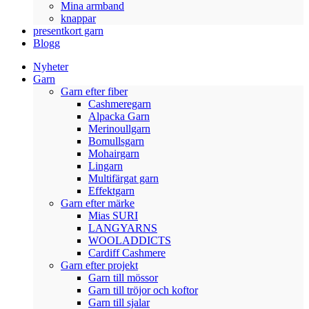
Mina armband
knappar
presentkort garn
Blogg
Nyheter
Garn
Garn efter fiber
Cashmeregarn
Alpacka Garn
Merinoullgarn
Bomullsgarn
Mohairgarn
Lingarn
Multifärgat garn
Effektgarn
Garn efter märke
Mias SURI
LANGYARNS
WOOLADDICTS
Cardiff Cashmere
Garn efter projekt
Garn till mössor
Garn till tröjor och koftor
Garn till sjalar