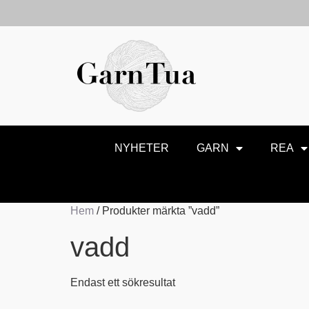
NYHETER
GARN
REA
Hem
/ Produkter märkta ”vadd”
vadd
Endast ett sökresultat