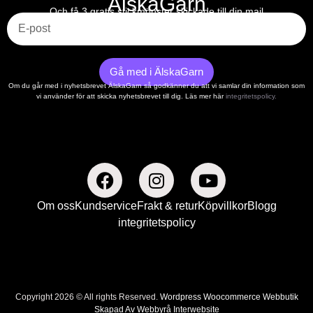
ÄlskaGarn
E-post
Och få 3 gratis stickmönster skickade till din mail
Gå med i ÄlskaGarn
Om du går med i nyhetsbrevet ÄlskaGarn så godkänner du att vi samlar din information som
vi använder för att skicka nyhetsbrevet till dig. Läs mer här
integritetspolicy.
Om oss
Kundservice
Frakt & retur
Köpvillkor
Blogg
integritetspolicy
Copyright 2026 © All rights Reserved.
Wordpress Woocommerce Webbutik
Skapad Av Webbyrå Interwebsite