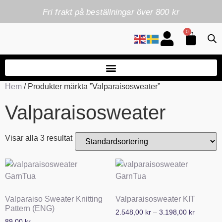
Fri frakt på beställningar över 800 kr
0
Hem
/ Produkter märkta ”Valparaisosweater”
Valparaisosweater
Visar alla 3 resultat
Valparaiso Sweater Knitting
Valparaisosweater KIT
Pattern (ENG)
2.548,00
kr
–
3.198,00
kr
89,00
kr