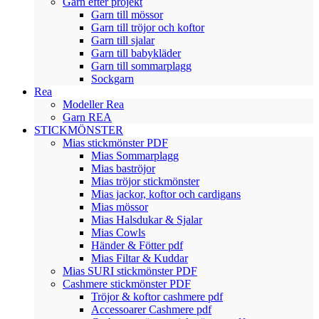
Garn efter projekt
Garn till mössor
Garn till tröjor och koftor
Garn till sjalar
Garn till babykläder
Garn till sommarplagg
Sockgarn
Rea
Modeller Rea
Garn REA
STICKMÖNSTER
Mias stickmönster PDF
Mias Sommarplagg
Mias baströjor
Mias tröjor stickmönster
Mias jackor, koftor och cardigans
Mias mössor
Mias Halsdukar & Sjalar
Mias Cowls
Händer & Fötter pdf
Mias Filtar & Kuddar
Mias SURI stickmönster PDF
Cashmere stickmönster PDF
Tröjor & koftor cashmere pdf
Accessoarer Cashmere pdf