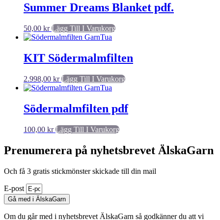
Summer Dreams Blanket pdf.
50,00
kr
Lägg Till I Varukorg
KIT Södermalmfilten
2.998,00
kr
Lägg Till I Varukorg
Södermalmfilten pdf
100,00
kr
Lägg Till I Varukorg
Prenumerera på nyhetsbrevet ÄlskaGarn
Och få 3 gratis stickmönster skickade till din mail
E-post
Gå med i ÄlskaGarn
Om du går med i nyhetsbrevet ÄlskaGarn så godkänner du att vi