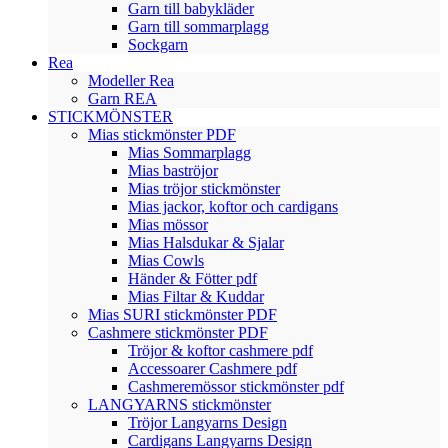
Garn till babykläder
Garn till sommarplagg
Sockgarn
Rea
Modeller Rea
Garn REA
STICKMÖNSTER
Mias stickmönster PDF
Mias Sommarplagg
Mias baströjor
Mias tröjor stickmönster
Mias jackor, koftor och cardigans
Mias mössor
Mias Halsdukar & Sjalar
Mias Cowls
Händer & Fötter pdf
Mias Filtar & Kuddar
Mias SURI stickmönster PDF
Cashmere stickmönster PDF
Tröjor & koftor cashmere pdf
Accessoarer Cashmere pdf
Cashmeremössor stickmönster pdf
LANGYARNS stickmönster
Tröjor Langyarns Design
Cardigans Langyarns Design