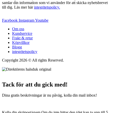
samlar din information som vi använder för att skicka nyhetsbrevet
till dig. Läs mer här
integritetspolicy.
Facebook
Instagram
Youtube
Om oss
Kundservice
Frakt & retur
Köpvillkor
Blogg
integritetspolicy
Copyright 2026 © All rights Reserved.
Wordpress Woocommerce
Webbutik Skapad Av Webbyrå Interwebsite
Tack för att du gick med!
Dina gratis beskrivningar är nu påväg, kolla din mail inbox!
Kolla din skräpost/spam Om du inte hittar den (det kan ta upp till 5