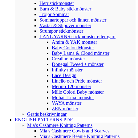
Herr stickmönster
Barn & Baby stickmönster
Tröjor Sommar
Sommartoppar och linnen mönster
Västar & Slipover mönster
Strumpor stickmönster
LANGYARNS stickmönster efter garn
Amira & YAK mönster
Baby Cotton Mönster
Baby Lama & Cloud mönster
Crealino mönster
Donegal Tweed + mönster
Infinity mönster
Lace Design
Linello och Pride mönster
Merino 120 mönster
Mille Colori Baby mönster
Mohair Luxe mönster
VAYA mönster
ZEN mönster
Gratis beskrivningar
ENGLISH PATTERNS PDF.
Mia’s Cashmere Knitting Patterns
Mia’s Cashmere Cowls and Scarves
Mia’s Cashmere Beanie Knitting Patterns