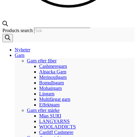
Products search
Nyheter
Garn
Garn efter fiber
Cashmeregarn
Alpacka Garn
Merinoullgarn
Bomullsgarn
Mohairgarn
Lingarn
Multifärgat garn
Effektgarn
Garn efter märke
Mias SURI
LANGYARNS
WOOLADDICTS
Cardiff Cashmere