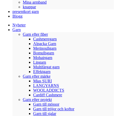
Mina armband
knappar
presentkort garn
Blogg
Nyheter
Garn
Garn efter fiber
Cashmeregarn
Alpacka Garn
Merinoullgarn
Bomullsgarn
Mohairgarn
Lingarn
Multifärgat garn
Effektgarn
Garn efter märke
Mias SURI
LANGYARNS
WOOLADDICTS
Cardiff Cashmere
Garn efter projekt
Garn till mössor
Garn till tröjor och koftor
Garn till sjalar