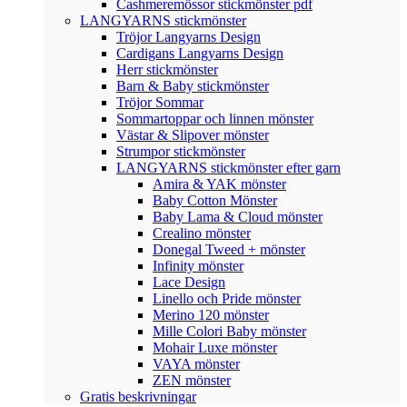
Cashmeremössor stickmönster pdf
LANGYARNS stickmönster
Tröjor Langyarns Design
Cardigans Langyarns Design
Herr stickmönster
Barn & Baby stickmönster
Tröjor Sommar
Sommartoppar och linnen mönster
Västar & Slipover mönster
Strumpor stickmönster
LANGYARNS stickmönster efter garn
Amira & YAK mönster
Baby Cotton Mönster
Baby Lama & Cloud mönster
Crealino mönster
Donegal Tweed + mönster
Infinity mönster
Lace Design
Linello och Pride mönster
Merino 120 mönster
Mille Colori Baby mönster
Mohair Luxe mönster
VAYA mönster
ZEN mönster
Gratis beskrivningar