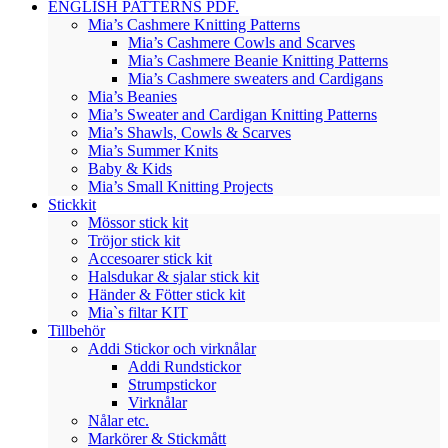
ENGLISH PATTERNS PDF.
Mia’s Cashmere Knitting Patterns
Mia’s Cashmere Cowls and Scarves
Mia’s Cashmere Beanie Knitting Patterns
Mia’s Cashmere sweaters and Cardigans
Mia’s Beanies
Mia’s Sweater and Cardigan Knitting Patterns
Mia’s Shawls, Cowls & Scarves
Mia’s Summer Knits
Baby & Kids
Mia’s Small Knitting Projects
Stickkit
Mössor stick kit
Tröjor stick kit
Accesoarer stick kit
Halsdukar & sjalar stick kit
Händer & Fötter stick kit
Mia`s filtar KIT
Tillbehör
Addi Stickor och virknålar
Addi Rundstickor
Strumpstickor
Virknålar
Nålar etc.
Markörer & Stickmått