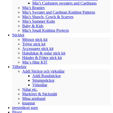
Mia’s Cashmere sweaters and Cardigans
Mia’s Beanies
Mia’s Sweater and Cardigan Knitting Patterns
Mia’s Shawls, Cowls & Scarves
Mia’s Summer Knits
Baby & Kids
Mia’s Small Knitting Projects
Stickkit
Mössor stick kit
Tröjor stick kit
Accesoarer stick kit
Halsdukar & sjalar stick kit
Händer & Fötter stick kit
Mia`s filtar KIT
Tillbehör
Addi Stickor och virknålar
Addi Rundstickor
Strumpstickor
Virknålar
Nålar etc.
Markörer & Stickmått
Mina armband
knappar
presentkort garn
Blogg