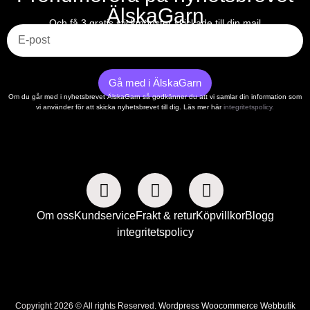
ÄlskaGarn
E-post
Och få 3 gratis stickmönster skickade till din mail
Gå med i ÄlskaGarn
Om du går med i nyhetsbrevet ÄlskaGarn så godkänner du att vi samlar din information som
vi använder för att skicka nyhetsbrevet till dig. Läs mer här
integritetspolicy.
Om oss
Kundservice
Frakt & retur
Köpvillkor
Blogg
integritetspolicy
Copyright 2026 © All rights Reserved.
Wordpress Woocommerce Webbutik