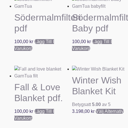
Södermalmfilten
Södermalmfil
pdf
Baby pdf
100,00
kr
Lägg Till I
100,00
kr
Lägg Till I
Varukorg
Varukorg
Winter Wish
Fall & Love
Blanket Kit
Blanket pdf.
Betygsatt
5.00
av 5
100,00
kr
Lägg Till I
3.198,00
kr
Välj Alternativ
Varukorg