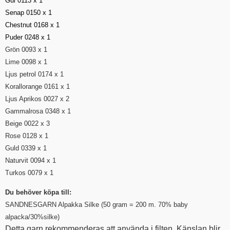
Gul 0113 x 1
Senap 0150 x 1
Chestnut 0168 x 1
Puder 0248 x 1
Grön 0093 x 1
Lime 0098 x 1
Ljus petrol 0174 x 1
Korallorange 0161 x 1
Ljus Aprikos 0027 x 2
Gammalrosa 0348 x 1
Beige 0022 x 3
Rose 0128 x 1
Guld 0339 x 1
Naturvit 0094 x 1
Turkos 0079 x 1
Du behöver köpa till:
SANDNESGARN Alpakka Silke (50 gram = 200 m. 70% baby
alpacka/30%silke)
Detta garn rekommenderas att använda i filten. Känslan blir