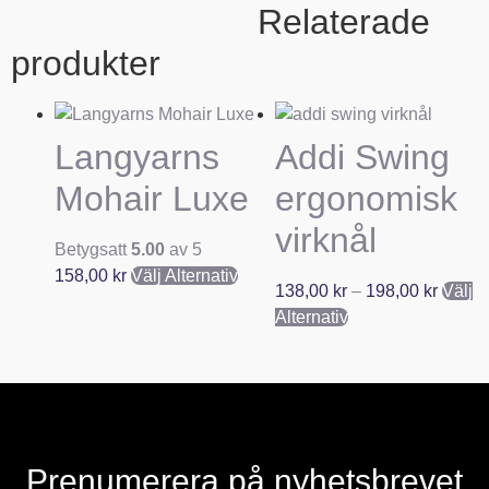
Relaterade
produkter
Langyarns
Addi Swing
Mohair Luxe
ergonomisk
virknål
Betygsatt
5.00
av 5
158,00
kr
Välj Alternativ
138,00
kr
–
198,00
kr
Välj
Alternativ
Prenumerera på nyhetsbrevet