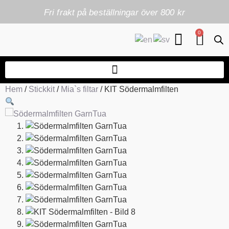
Fri frakt på beställningar över 800 kr
0
Hem
/
Stickkit
/
Mia`s filtar
/ KIT Södermalmfilten