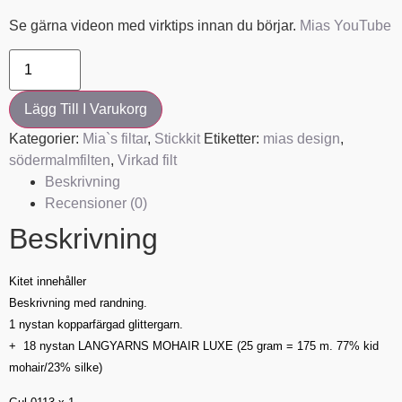
Se gärna videon med virktips innan du börjar.
Mias YouTube
Lägg Till I Varukorg
Kategorier:
Mia`s filtar
,
Stickkit
Etiketter:
mias design
,
södermalmfilten
,
Virkad filt
Beskrivning
Recensioner (0)
Beskrivning
Kitet innehåller
Beskrivning med randning.
1 nystan kopparfärgad glittergarn.
+ 18 nystan LANGYARNS MOHAIR LUXE (25 gram = 175 m. 77% kid
mohair/23% silke)