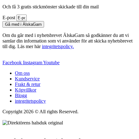
Och få 3 gratis stickmönster skickade till din mail
E-post
Gå med i ÄlskaGarn
Om du går med i nyhetsbrevet ÄlskaGarn så godkänner du att vi
samlar din information som vi använder för att skicka nyhetsbrevet
till dig. Läs mer här
integritetspolicy.
Facebook
Instagram
Youtube
Om oss
Kundservice
Frakt & retur
Köpvillkor
Blogg
integritetspolicy
Copyright 2026 © All rights Reserved.
Wordpress Woocommerce
Webbutik Skapad Av Webbyrå Interwebsite