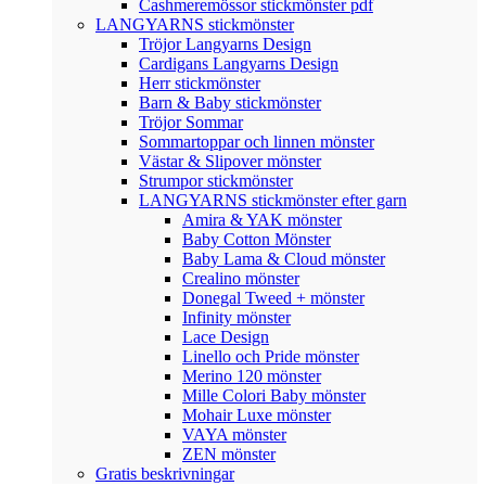
Cashmeremössor stickmönster pdf
LANGYARNS stickmönster
Tröjor Langyarns Design
Cardigans Langyarns Design
Herr stickmönster
Barn & Baby stickmönster
Tröjor Sommar
Sommartoppar och linnen mönster
Västar & Slipover mönster
Strumpor stickmönster
LANGYARNS stickmönster efter garn
Amira & YAK mönster
Baby Cotton Mönster
Baby Lama & Cloud mönster
Crealino mönster
Donegal Tweed + mönster
Infinity mönster
Lace Design
Linello och Pride mönster
Merino 120 mönster
Mille Colori Baby mönster
Mohair Luxe mönster
VAYA mönster
ZEN mönster
Gratis beskrivningar