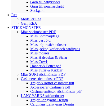
Garn till babykläder
Garn till sommarplagg
Sockgarn
Rea
Modeller Rea
Garn REA
STICKMÖNSTER
Mias stickmönster PDF
Mias Sommarplagg
Mias baströjor
Mias tröjor stickmönster
Mias jackor, koftor och cardigans
Mias mössor
Mias Halsdukar & Sjalar
Mias Cowls
Händer & Fötter pdf
Mias Filtar & Kuddar
Mias SURI stickmönster PDF
Cashmere stickmönster PDF
Tröjor & koftor cashmere pdf
Accessoarer Cashmere pdf
Cashmeremössor stickmönster pdf
LANGYARNS stickmönster
Tröjor Langyarns Design
Cardigans Langyarns Design