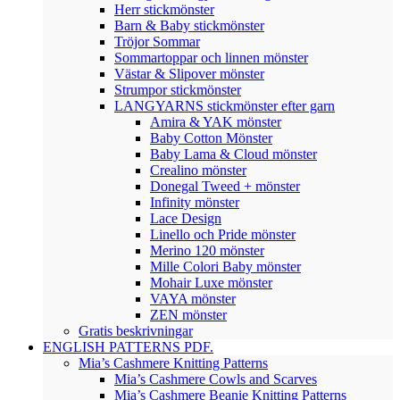
Herr stickmönster
Barn & Baby stickmönster
Tröjor Sommar
Sommartoppar och linnen mönster
Västar & Slipover mönster
Strumpor stickmönster
LANGYARNS stickmönster efter garn
Amira & YAK mönster
Baby Cotton Mönster
Baby Lama & Cloud mönster
Crealino mönster
Donegal Tweed + mönster
Infinity mönster
Lace Design
Linello och Pride mönster
Merino 120 mönster
Mille Colori Baby mönster
Mohair Luxe mönster
VAYA mönster
ZEN mönster
Gratis beskrivningar
ENGLISH PATTERNS PDF.
Mia’s Cashmere Knitting Patterns
Mia’s Cashmere Cowls and Scarves
Mia’s Cashmere Beanie Knitting Patterns