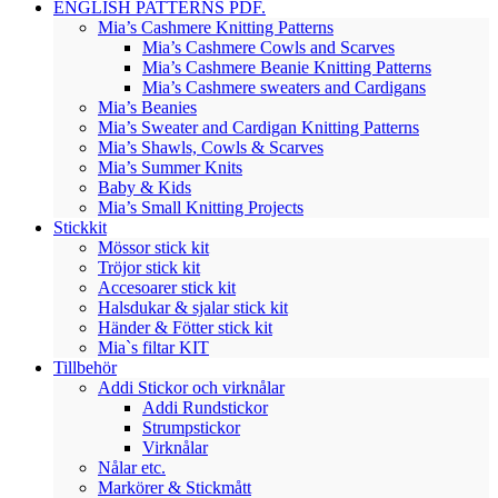
ENGLISH PATTERNS PDF.
Mia’s Cashmere Knitting Patterns
Mia’s Cashmere Cowls and Scarves
Mia’s Cashmere Beanie Knitting Patterns
Mia’s Cashmere sweaters and Cardigans
Mia’s Beanies
Mia’s Sweater and Cardigan Knitting Patterns
Mia’s Shawls, Cowls & Scarves
Mia’s Summer Knits
Baby & Kids
Mia’s Small Knitting Projects
Stickkit
Mössor stick kit
Tröjor stick kit
Accesoarer stick kit
Halsdukar & sjalar stick kit
Händer & Fötter stick kit
Mia`s filtar KIT
Tillbehör
Addi Stickor och virknålar
Addi Rundstickor
Strumpstickor
Virknålar
Nålar etc.
Markörer & Stickmått