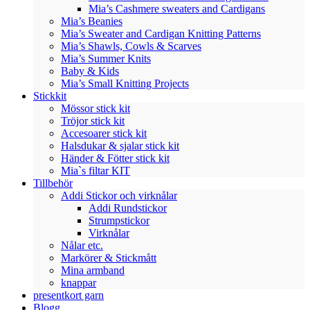
Mia’s Cashmere sweaters and Cardigans
Mia’s Beanies
Mia’s Sweater and Cardigan Knitting Patterns
Mia’s Shawls, Cowls & Scarves
Mia’s Summer Knits
Baby & Kids
Mia’s Small Knitting Projects
Stickkit
Mössor stick kit
Tröjor stick kit
Accesoarer stick kit
Halsdukar & sjalar stick kit
Händer & Fötter stick kit
Mia`s filtar KIT
Tillbehör
Addi Stickor och virknålar
Addi Rundstickor
Strumpstickor
Virknålar
Nålar etc.
Markörer & Stickmått
Mina armband
knappar
presentkort garn
Blogg