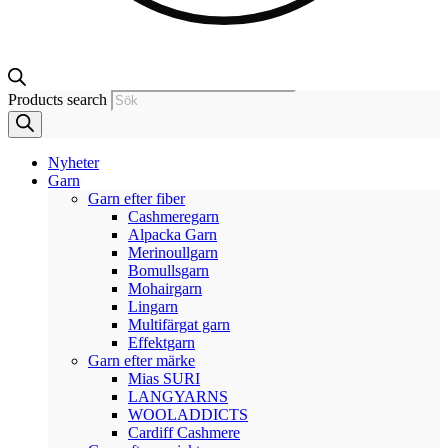
Products search
Nyheter
Garn
Garn efter fiber
Cashmeregarn
Alpacka Garn
Merinoullgarn
Bomullsgarn
Mohairgarn
Lingarn
Multifärgat garn
Effektgarn
Garn efter märke
Mias SURI
LANGYARNS
WOOLADDICTS
Cardiff Cashmere