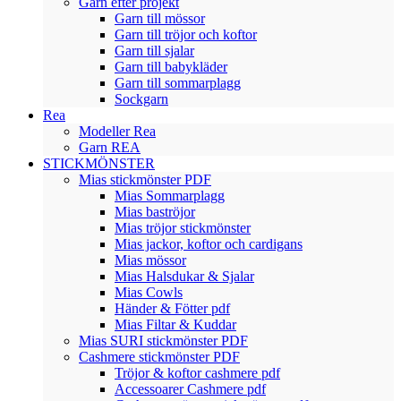
Garn efter projekt
Garn till mössor
Garn till tröjor och koftor
Garn till sjalar
Garn till babykläder
Garn till sommarplagg
Sockgarn
Rea
Modeller Rea
Garn REA
STICKMÖNSTER
Mias stickmönster PDF
Mias Sommarplagg
Mias baströjor
Mias tröjor stickmönster
Mias jackor, koftor och cardigans
Mias mössor
Mias Halsdukar & Sjalar
Mias Cowls
Händer & Fötter pdf
Mias Filtar & Kuddar
Mias SURI stickmönster PDF
Cashmere stickmönster PDF
Tröjor & koftor cashmere pdf
Accessoarer Cashmere pdf