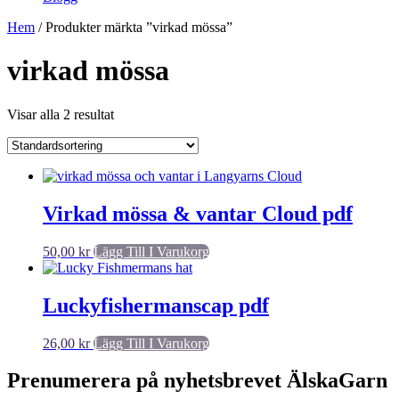
Hem
/ Produkter märkta ”virkad mössa”
virkad mössa
Visar alla 2 resultat
Virkad mössa & vantar Cloud pdf
50,00
kr
Lägg Till I Varukorg
Luckyfishermanscap pdf
26,00
kr
Lägg Till I Varukorg
Prenumerera på nyhetsbrevet ÄlskaGarn