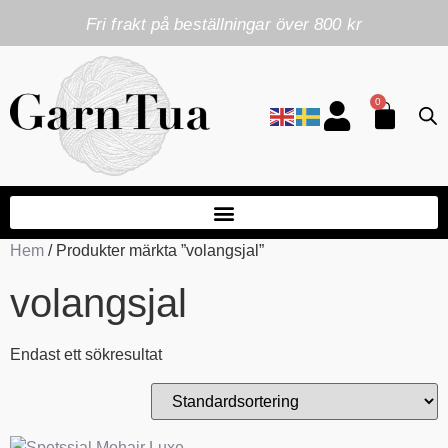
Fri frakt på beställningar över 800 kr
0
Hem
/ Produkter märkta ”volangsjal”
volangsjal
Endast ett sökresultat