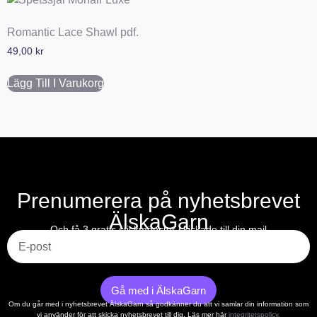
Romantic Lace Shawl pdf.
49,00
kr
Lägg Till I Varukorg
Prenumerera på nyhetsbrevet
ÄlskaGarn
E-post
Och få 3 gratis stickmönster skickade till din mail
Gå med i ÄlskaGarn
Om du går med i nyhetsbrevet ÄlskaGarn så godkänner du att vi samlar din information som
vi använder för att skicka nyhetsbrevet till dig. Läs mer här
integritetspolicy.