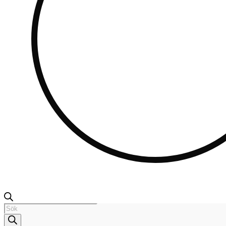
Products
search