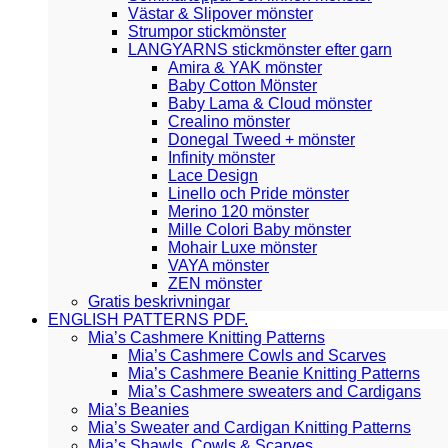
Västar & Slipover mönster
Strumpor stickmönster
LANGYARNS stickmönster efter garn
Amira & YAK mönster
Baby Cotton Mönster
Baby Lama & Cloud mönster
Crealino mönster
Donegal Tweed + mönster
Infinity mönster
Lace Design
Linello och Pride mönster
Merino 120 mönster
Mille Colori Baby mönster
Mohair Luxe mönster
VAYA mönster
ZEN mönster
Gratis beskrivningar
ENGLISH PATTERNS PDF.
Mia’s Cashmere Knitting Patterns
Mia’s Cashmere Cowls and Scarves
Mia’s Cashmere Beanie Knitting Patterns
Mia’s Cashmere sweaters and Cardigans
Mia’s Beanies
Mia’s Sweater and Cardigan Knitting Patterns
Mia’s Shawls, Cowls & Scarves