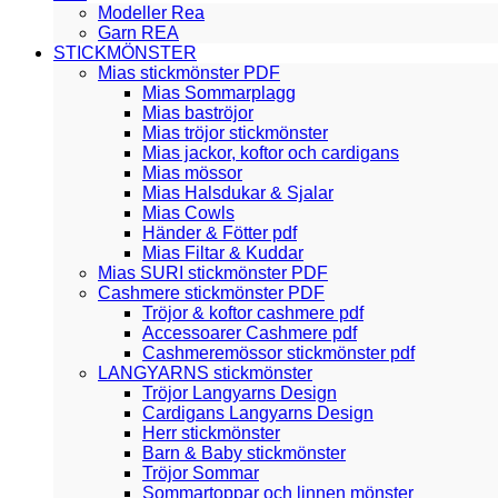
Modeller Rea
Garn REA
STICKMÖNSTER
Mias stickmönster PDF
Mias Sommarplagg
Mias baströjor
Mias tröjor stickmönster
Mias jackor, koftor och cardigans
Mias mössor
Mias Halsdukar & Sjalar
Mias Cowls
Händer & Fötter pdf
Mias Filtar & Kuddar
Mias SURI stickmönster PDF
Cashmere stickmönster PDF
Tröjor & koftor cashmere pdf
Accessoarer Cashmere pdf
Cashmeremössor stickmönster pdf
LANGYARNS stickmönster
Tröjor Langyarns Design
Cardigans Langyarns Design
Herr stickmönster
Barn & Baby stickmönster
Tröjor Sommar
Sommartoppar och linnen mönster