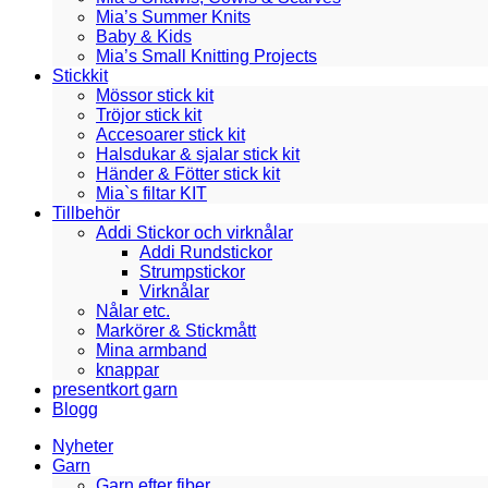
Mia’s Summer Knits
Baby & Kids
Mia’s Small Knitting Projects
Stickkit
Mössor stick kit
Tröjor stick kit
Accesoarer stick kit
Halsdukar & sjalar stick kit
Händer & Fötter stick kit
Mia`s filtar KIT
Tillbehör
Addi Stickor och virknålar
Addi Rundstickor
Strumpstickor
Virknålar
Nålar etc.
Markörer & Stickmått
Mina armband
knappar
presentkort garn
Blogg
Nyheter
Garn
Garn efter fiber