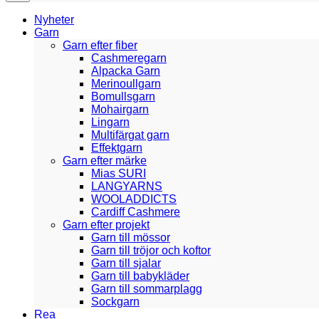
Nyheter
Garn
Garn efter fiber
Cashmeregarn
Alpacka Garn
Merinoullgarn
Bomullsgarn
Mohairgarn
Lingarn
Multifärgat garn
Effektgarn
Garn efter märke
Mias SURI
LANGYARNS
WOOLADDICTS
Cardiff Cashmere
Garn efter projekt
Garn till mössor
Garn till tröjor och koftor
Garn till sjalar
Garn till babykläder
Garn till sommarplagg
Sockgarn
Rea