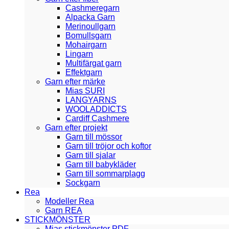
Cashmeregarn
Alpacka Garn
Merinoullgarn
Bomullsgarn
Mohairgarn
Lingarn
Multifärgat garn
Effektgarn
Garn efter märke
Mias SURI
LANGYARNS
WOOLADDICTS
Cardiff Cashmere
Garn efter projekt
Garn till mössor
Garn till tröjor och koftor
Garn till sjalar
Garn till babykläder
Garn till sommarplagg
Sockgarn
Rea
Modeller Rea
Garn REA
STICKMÖNSTER
Mias stickmönster PDF