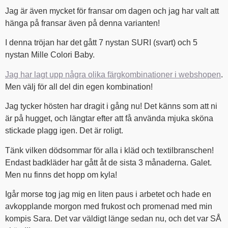
Jag är även mycket för fransar om dagen och jag har valt att
hänga på fransar även på denna varianten!
I denna tröjan har det gått 7 nystan SURI (svart) och 5
nystan Mille Colori Baby.
Jag har lagt upp några olika färgkombinationer i webshopen
.
Men välj för all del din egen kombination!
Jag tycker hösten har dragit i gång nu! Det känns som att ni
är på hugget, och längtar efter att få använda mjuka sköna
stickade plagg igen. Det är roligt.
Tänk vilken dödsommar för alla i kläd och textilbranschen!
Endast badkläder har gått åt de sista 3 månaderna. Galet.
Men nu finns det hopp om kyla!
Igår morse tog jag mig en liten paus i arbetet och hade en
avkopplande morgon med frukost och promenad med min
kompis Sara. Det var väldigt länge sedan nu, och det var SÅ