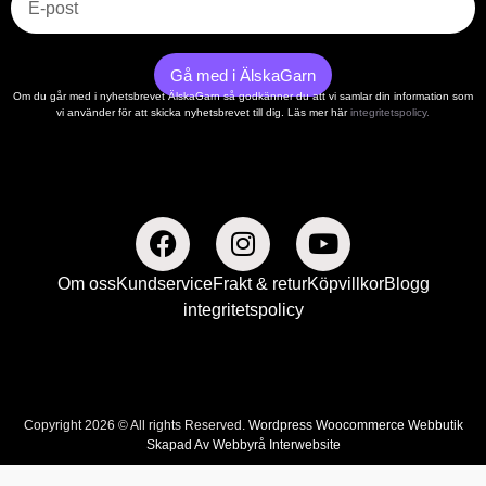
Gå med i ÄlskaGarn
Om du går med i nyhetsbrevet ÄlskaGarn så godkänner du att vi samlar din information som
vi använder för att skicka nyhetsbrevet till dig. Läs mer här
integritetspolicy.
Om oss
Kundservice
Frakt & retur
Köpvillkor
Blogg
integritetspolicy
Copyright 2026 © All rights Reserved.
Wordpress Woocommerce Webbutik
Skapad Av Webbyrå Interwebsite