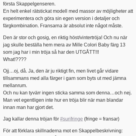
första Skappelgenseren.
En helt enkel rätstickat modell med massor av möjligheter att
experimentera och göra sin egen version i detaljer och
färgkombination. Fransarna är absolut inte något måste.
Den är stor och gosig, en riktig höst/vintertröja! Och nu när
jag skulle beställa hem mera av Mille Colori Baby färg 13
som jag har i min tröja så har den UTGÅTT!!!
What!????
Ojj…oj, då. Ja, den är ju riktigt fin, men livet går vidare
tillsammans med alla färger i garn som byts ut med jämna
mellanrum.
Och nu kan tyvärr ingen sticka samma som denna…och nej.
Man vet egentligen inte hur en tröja blir när man blandar
innan man har gjort det.
Jag kallar denna tröjan för
#surifringe
(fringe = fransar)
För att förklara skillnaderna mot en Skappelbeskrivning: