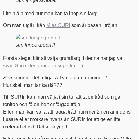
Suri fringe sweater
Lite hjälp med hur man kan få ihop sin färg:
Om man utgår ifrån
Mias SURI
som är basen i tröjan.
suri fringe green ll
Första steget blir att välja grundfärg. I denna har jag valt
svart Suri (-den gröna är superfin….)
Sen
kommer det roliga. Att välja garn nummer 2.
Hur skall man tänka då???
Till SURIn kan man välja i sin tur att ta en tråd som går
toniton och få en helt enfärgad tröja.
Eller: man kan välja att lägga tråd nummer 2 i en aningens
ljusare eller mörkare nyans än SURIn för att ge en lite
melerad effekt. Det är snyggt!
Eller: man kan gå över i en multifärgat alternativ som Mille