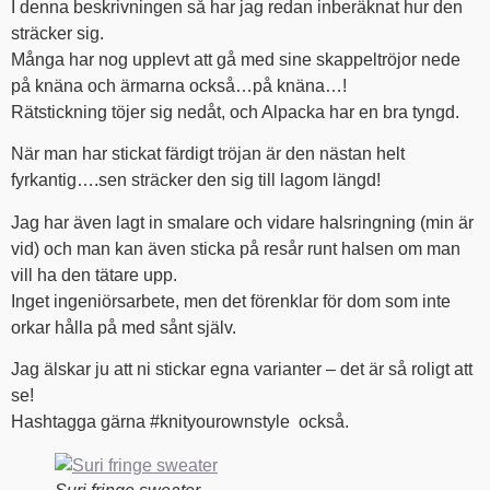
I denna beskrivningen så har jag redan inberäknat hur den
sträcker sig.
Många har nog upplevt att gå med sine skappeltröjor nede
på knäna och ärmarna också…på knäna…!
Rätstickning töjer sig nedåt, och Alpacka har en bra tyngd.
När man har stickat färdigt tröjan är den nästan helt
fyrkantig….sen sträcker den sig till lagom längd!
Jag har även lagt in smalare och vidare halsringning (min är
vid) och man kan även sticka på resår runt halsen om man
vill ha den tätare upp.
Inget ingeniörsarbete, men det förenklar för dom som inte
orkar hålla på med sånt själv.
Jag älskar ju att ni stickar egna varianter – det är så roligt att
se!
Hashtagga gärna #knityourownstyle också.