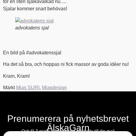
för en liten sjalkavalkad nu….
Sjalar kommer snart behövas!
advokatens sjal
En bild på #advokatenssjal
Ha det så bra, och hoppas ni fick massor av goda idéer nu!
Kram, Kram!
Märkt
Mias SURI
,
Miasdesign
Prenumerera på nyhetsbrevet
ÄlskaGarn
E-post
Och få 3 gratis stickmönster skickade till din mail