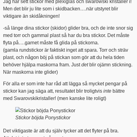
Jag har sett stickor med plexiglas och swarowski kristaller i!
Men det blir ju lite som i skidbacken….när utstyret blir
viktigare än skidåkningen!
-så länge dina stickor (skidor) glider bra, och de inte snor sig
med torr och gammal plast så har du bra stickor. Det måste
flyta på….garnet måste få glida på stickorna.
(gamla rundstickor är faktiskt inget att spara. Torr och sträv
plast, och någon böj på stickan som gör att du hela tiden
behöver hjälpa maskorna fram. Just
det
blir ojämn stickning.
När maskorna inte glider)
För alla er som inte har råd att lägga så mycket pengar på
stickor kan jag säga att, resultatet blir troligtvis
inte
bättre
med Swarovskikristaller! (men kanske lite roligt)
Stickor böjda Ponystickor
Det viktigaste är att du själv tycker att det flyter på bra.