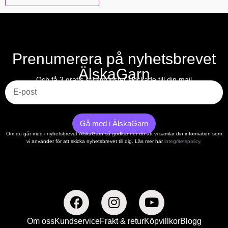
Prenumerera på nyhetsbrevet
ÄlskaGarn
E-post
Och få 3 gratis stickmönster skickade till din mail
Gå med i ÄlskaGarn
Om du går med i nyhetsbrevet ÄlskaGarn så godkänner du att vi samlar din information som
vi använder för att skicka nyhetsbrevet till dig. Läs mer här
integritetspolicy.
Om oss
Kundservice
Frakt & retur
Köpvillkor
Blogg