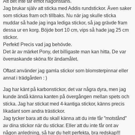
Att det inte tar emot någonstans.
Jag brukar själv att sticka med Addis rundstickor. Även saker
som stickas fram och tillbaks. Nu när jag skulle sticka
muddar så hade jag inga lediga stickor, så jag grävde fram
dessa ur en korg. Böjde bort 10 cm, vips så hade jag 25 cm
stickor.
Perfekt! Precis vad jag behövde.
Det är av märket Pony, det billigaste man kan hitta. De var
överraskande sköna för ändamålet.
Oftast använder jag gamla stickor som blomsterpinnar eller
annat i trädgården : )
Jag har känt på karbonstickor, det var några dyra, men jag
kunde ändå känna kanten på övergången mellan spets och
sticka. Jag har stickat med 4-kantiga stickor, känns precis
likadant som andra trästickor.
Jag tycker bara att du skall känna att du inte får ”motstånd”
av dina stickor när du stickar. Eller att du inte får ont av
någon anledning, så har du helt perfekta, bra redskap!!!