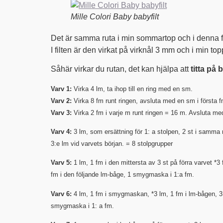
Mille Colori Baby babyfilt
Det är samma ruta i min sommartop och i denna fi
I filten är den virkat på virknål 3 mm och i min to
Såhär virkar du rutan, det kan hjälpa att
titta på
Varv 1:
Virka 4 lm, ta ihop till en ring med en sm.
Varv 2:
Virka 8 fm runt ringen, avsluta med en sm i första f
Varv 3:
Virka 2 fm i varje m runt ringen = 16 m. Avsluta me
Varv 4:
3 lm, som ersättning för 1: a stolpen, 2 st i samma
3:e lm vid varvets början. = 8 stolpgrupper
Varv 5:
1 lm, 1 fm i den mittersta av 3 st på förra varvet *3 
fm i den följande lm-båge, 1 smygmaska i 1:a fm.
Varv 6:
4 lm, 1 fm i smygmaskan, *3 lm, 1 fm i lm-bågen, 3 l
smygmaska i 1: a fm.