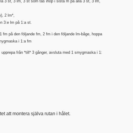
 3 st, 3 lm, 3 st som tas ihop i sista m på alla 3 st, 3 lm,
), 2 lm*,
en 3:e lm på 1:a st.
 1 fm på den följande fm, 2 fm i den följande lm-båge, hoppa
 smygmaska i 1:a fm
 *, upprepa från *till* 3 gånger, avsluta med 1 smygmaska i 1:
 att montera själva rutan i hålet.