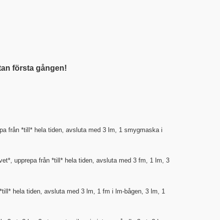
utan första gången!
pa från *till* hela tiden, avsluta med 3 lm, 1 smygmaska i
et*, upprepa från *till* hela tiden, avsluta med 3 fm, 1 lm, 3
ill* hela tiden, avsluta med 3 lm, 1 fm i lm-bågen, 3 lm, 1