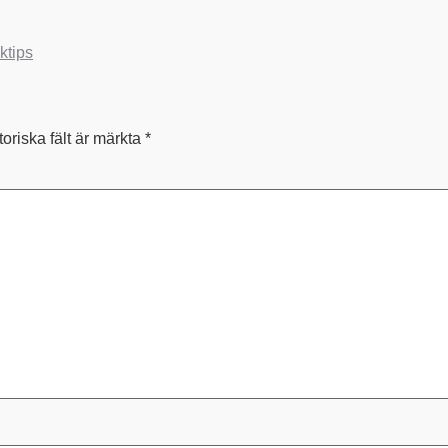
rktips
toriska fält är märkta
*