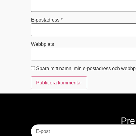
E-postadress
*
Webbplats
Spara mitt namn, min e-postadress och webbpla
Pre
E-post