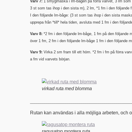
Varv 7:
1 smygmaska i lm-bågen på förra varvet, 3 lm som ersä
3 st som tas ihop i den sista m), 2 lm, *1 fm i den följande 
I den följande lm-båge: (3 st som tas ihop i den sista maska
upprepa från *till* hela tiden, avsluta med 1 fm i den följan
Varv 8:
*2 fm i den följande lm-båge, 1 fm på den följande 
över 1 fm, 2 fm i den följande lm-båge 1 fm i den följande m
Varv 9:
Virka 2 sm fram till ett hörn. *2 fm i fm på förra var
a fm vid varvets början.
virkad ruta med blomma
_________________________________________________
Rutan kan användas i alla möjliga arbeten, och o
ragusatop montera ruta