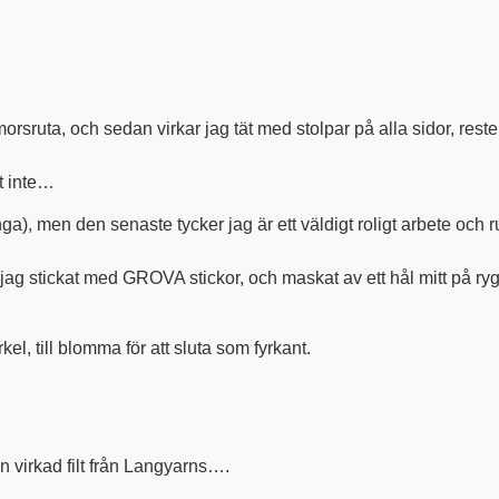
sruta, och sedan virkar jag tät med stolpar på alla sidor, resten
et inte…
a), men den senaste tycker jag är ett väldigt roligt arbete och 
ickat med GROVA stickor, och maskat av ett hål mitt på ryggen 
kel, till blomma för att sluta som fyrkant.
n virkad filt från Langyarns….