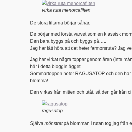
virka ruta menorcafilten
De stora filtarna börjar såhär.
De börjar med första varvet som en klassisk mormor
Den bara byggs på och byggs på…..
Jag har fått höra att det heter farmorsruta? Jag v
Jag har virkat några toppar genom åren (inte mång
här i detta blogginlägget.
Sommartoppen heter RAGUSATOP och den har jag st
blomma!
Den virkas från mitten och utåt, så den går från cir
ragusatop
Själva
mönstret
på blomman i rutan tog jag från e