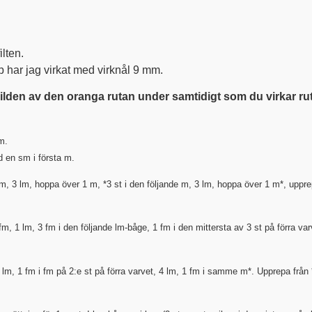
lten.
pp har jag virkat med virknål 9 mm.
 bilden av den oranga rutan under samtidigt som du virkar r
m.
d en sm i första m.
 m, 3 lm, hoppa över 1 m, *3 st i den följande m, 3 lm, hoppa över 1 m*, uppre
fm, 1 lm, 3 fm i den följande lm-båge, 1 fm i den mittersta av 3 st på förra varv
m, 1 fm i fm på 2:e st på förra varvet, 4 lm, 1 fm i samme m*. Upprepa från *t