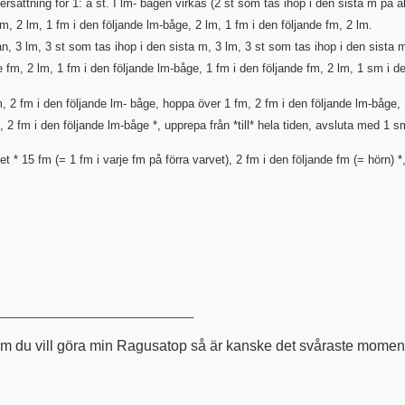
ttning för 1: a st. I lm- bågen virkas (2 st som tas ihop i den sista m på alla
fm, 2 lm, 1 fm i den följande lm-båge, 2 lm, 1 fm i den följande fm, 2 lm.
n, 3 lm, 3 st som tas ihop i den sista m, 3 lm, 3 st som tas ihop i den sista m
de fm, 2 lm, 1 fm i den följande lm-båge, 1 fm i den följande fm, 2 lm, 1 sm i d
m, 2 fm i den följande lm- båge, hoppa över 1 fm, 2 fm i den följande lm-båge,
, 2 fm i den följande lm-båge *, upprepa från *till* hela tiden, avsluta med 1
vet * 15 fm (= 1 fm i varje fm på förra varvet), 2 fm i den följande fm (= hörn)
_______________________________
m du vill göra min Ragusatop så är kanske det svåraste momentet