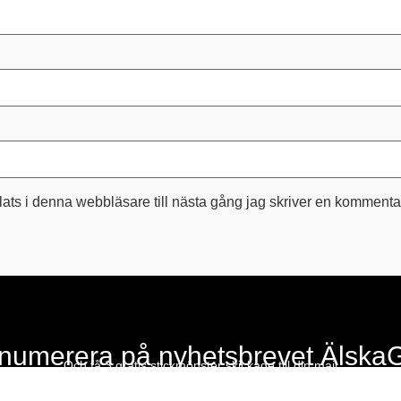
ts i denna webbläsare till nästa gång jag skriver en kommenta
numerera på nyhetsbrevet Älska
Och få 3 gratis stickmönster skickade till din mail