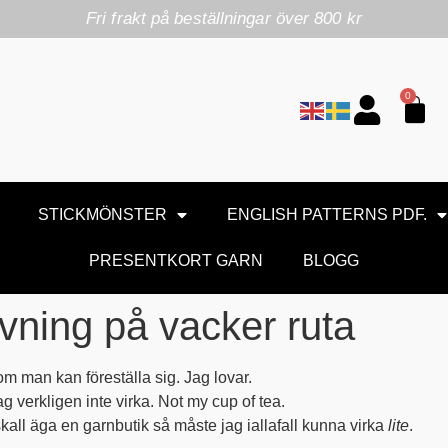
Fri frakt på beställningar över 800 kr
0
STICKMÖNSTER
ENGLISH PATTERNS PDF.
PRESENTKORT GARN
BLOGG
ivning på vacker ruta
m man kan föreställa sig. Jag lovar.
 verkligen inte virka. Not my cup of tea.
kall äga en garnbutik så måste jag iallafall kunna virka
lite
.