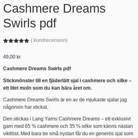
Cashmere Dreams
Swirls pdf
(
kundrecension)
Betygsatt
1
5.00
av 5
49,00
kr
baserat på
kundrecension
Cashmere Dreams Swirls pdf
Stickmönster till en fjäderlätt sjal i cashmere och silke –
ett litet moln som du kan bära året om.
Cashmere Dreams Swirls är en av de mjukaste sjalar jag
någonsin har stickat.
Den stickas i Lang Yarns Cashmere Dreams – ett exklusivt
garn med 65 % cashmere och 35 % silke som känns nästan
viktlöst. Med bara tre små nystan får du en generös sjal som