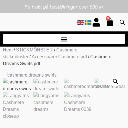
Fri frakt på beställningar över 800 kr
0
Hem
/
STICKMÖNSTER
/
Cashmere
stickmönster
/
Accessoarer Cashmere pdf
/ Cashmere
Dreams Swirls pdf