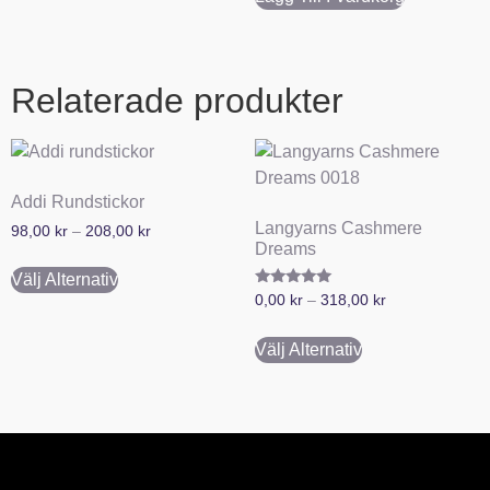
Relaterade produkter
Addi Rundstickor
Langyarns Cashmere
98,00
kr
–
208,00
kr
Dreams
Välj Alternativ
Betygsatt
0,00
kr
–
318,00
kr
5.00
av 5
Välj Alternativ