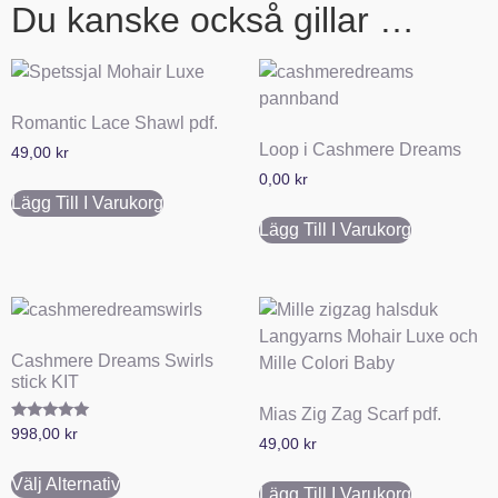
Du kanske också gillar …
Romantic Lace Shawl pdf.
Loop i Cashmere Dreams
49,00
kr
0,00
kr
Lägg Till I Varukorg
Lägg Till I Varukorg
Cashmere Dreams Swirls
stick KIT
Mias Zig Zag Scarf pdf.
Betygsatt
998,00
kr
49,00
kr
5.00
av 5
Välj Alternativ
Lägg Till I Varukorg