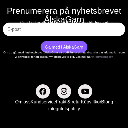
Prenumerera på nyhetsbrevet
ÄlskaGarn
E-post
Och få 3 gratis stickmönster skickade till din mail
Gå med i ÄlskaGarn
Om du går med i nyhetsbrevet ÄlskaGarn så godkänner du att vi samlar din information som
vi använder för att skicka nyhetsbrevet till dig. Läs mer här
integritetspolicy.
Om oss
Kundservice
Frakt & retur
Köpvillkor
Blogg
integritetspolicy