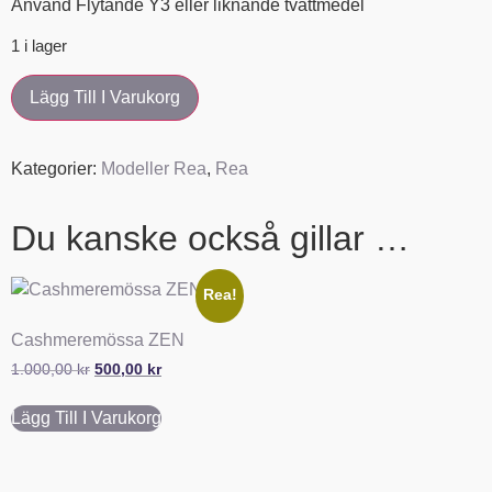
Använd Flytande Y3 eller liknande tvättmedel
1 i lager
Lägg Till I Varukorg
Kategorier:
Modeller Rea
,
Rea
Du kanske också gillar …
Rea!
Cashmeremössa ZEN
1.000,00
kr
500,00
kr
Lägg Till I Varukorg