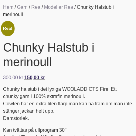
Hem
/
Garn
/
Rea
/
Modeller Rea
/ Chunky Halstub i
merinoull
Rea!
Chunky Halstub i
merinoull
300,00
kr
150,00
kr
Chunky halstub i det lyxiga WOOLADDICTS Fire. Ett
chunky garn i 100% extrafin merinoull.
Cowlen har en extra liten flärp man kan ha fram om man inte
stänger jackan helt upp.
Damstorlek.
Kan tvättas på ullprogram 30°