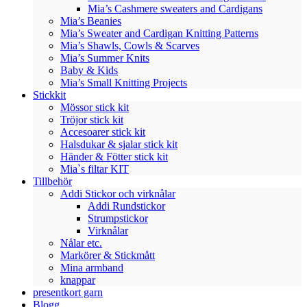
Mia’s Cashmere sweaters and Cardigans
Mia’s Beanies
Mia’s Sweater and Cardigan Knitting Patterns
Mia’s Shawls, Cowls & Scarves
Mia’s Summer Knits
Baby & Kids
Mia’s Small Knitting Projects
Stickkit
Mössor stick kit
Tröjor stick kit
Accesoarer stick kit
Halsdukar & sjalar stick kit
Händer & Fötter stick kit
Mia`s filtar KIT
Tillbehör
Addi Stickor och virknålar
Addi Rundstickor
Strumpstickor
Virknålar
Nålar etc.
Markörer & Stickmått
Mina armband
knappar
presentkort garn
Blogg