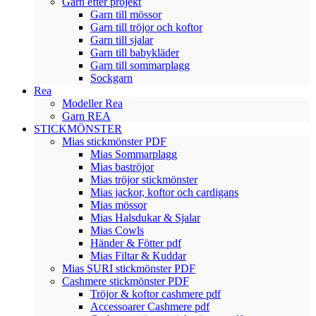
Garn efter projekt
Garn till mössor
Garn till tröjor och koftor
Garn till sjalar
Garn till babykläder
Garn till sommarplagg
Sockgarn
Rea
Modeller Rea
Garn REA
STICKMÖNSTER
Mias stickmönster PDF
Mias Sommarplagg
Mias baströjor
Mias tröjor stickmönster
Mias jackor, koftor och cardigans
Mias mössor
Mias Halsdukar & Sjalar
Mias Cowls
Händer & Fötter pdf
Mias Filtar & Kuddar
Mias SURI stickmönster PDF
Cashmere stickmönster PDF
Tröjor & koftor cashmere pdf
Accessoarer Cashmere pdf