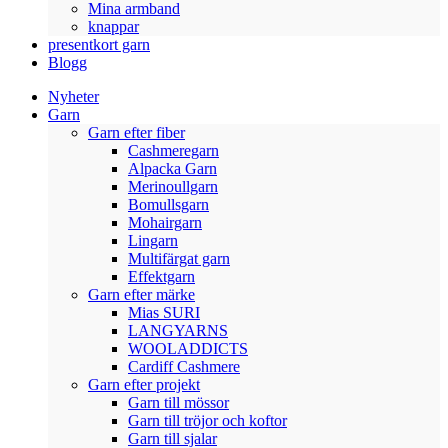
Mina armband
knappar
presentkort garn
Blogg
Nyheter
Garn
Garn efter fiber
Cashmeregarn
Alpacka Garn
Merinoullgarn
Bomullsgarn
Mohairgarn
Lingarn
Multifärgat garn
Effektgarn
Garn efter märke
Mias SURI
LANGYARNS
WOOLADDICTS
Cardiff Cashmere
Garn efter projekt
Garn till mössor
Garn till tröjor och koftor
Garn till sjalar