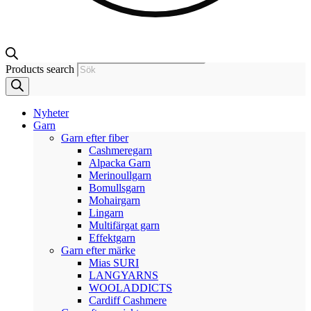
Products search
Nyheter
Garn
Garn efter fiber
Cashmeregarn
Alpacka Garn
Merinoullgarn
Bomullsgarn
Mohairgarn
Lingarn
Multifärgat garn
Effektgarn
Garn efter märke
Mias SURI
LANGYARNS
WOOLADDICTS
Cardiff Cashmere