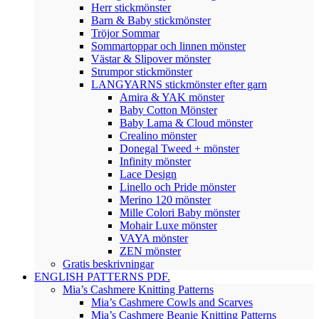
Herr stickmönster
Barn & Baby stickmönster
Tröjor Sommar
Sommartoppar och linnen mönster
Västar & Slipover mönster
Strumpor stickmönster
LANGYARNS stickmönster efter garn
Amira & YAK mönster
Baby Cotton Mönster
Baby Lama & Cloud mönster
Crealino mönster
Donegal Tweed + mönster
Infinity mönster
Lace Design
Linello och Pride mönster
Merino 120 mönster
Mille Colori Baby mönster
Mohair Luxe mönster
VAYA mönster
ZEN mönster
Gratis beskrivningar
ENGLISH PATTERNS PDF.
Mia’s Cashmere Knitting Patterns
Mia’s Cashmere Cowls and Scarves
Mia’s Cashmere Beanie Knitting Patterns