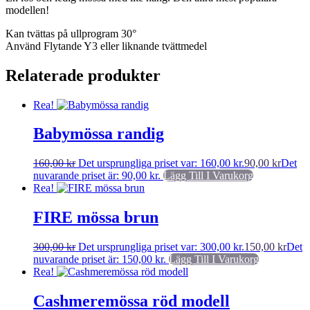
modellen!
Kan tvättas på ullprogram 30°
Använd Flytande Y3 eller liknande tvättmedel
Relaterade produkter
Rea!
Babymössa randig
160,00
kr
Det ursprungliga priset var: 160,00 kr.
90,00
kr
Det
nuvarande priset är: 90,00 kr.
Lägg Till I Varukorg
Rea!
FIRE mössa brun
300,00
kr
Det ursprungliga priset var: 300,00 kr.
150,00
kr
Det
nuvarande priset är: 150,00 kr.
Lägg Till I Varukorg
Rea!
Cashmeremössa röd modell