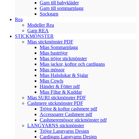
Garn till babykläder
Garn till sommarplagg
Sockgarn
Rea
Modeller Rea
Garn REA
STICKMÖNSTER
Mias stickmönster PDF
Mias Sommarplagg
Mias baströjor
Mias tröjor stickmönster
Mias jackor, koftor och cardigans
Mias mössor
Mias Halsdukar & Sjalar
Mias Cowls
Händer & Fötter pdf
Mias Filtar & Kuddar
Mias SURI stickmönster PDF
Cashmere stickmönster PDF
Tröjor & koftor cashmere pdf
Accessoarer Cashmere pdf
Cashmeremössor stickmönster pdf
LANGYARNS stickmönster
Tröjor Langyarns Design
Cardigans Langyarns Design