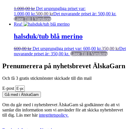
1.000,00
kr
Det ursprungliga priset var:
1.000,00 kr.
500,00
kr
Det nuvarande priset är: 500,00 kr.
Lägg Till I Varukorg
Rea!
halsduk/tub blå merino
600,00
kr
Det ursprungliga priset var: 600,00 kr.
350,00
kr
Det
nuvarande priset är: 350,00 kr.
Lägg Till I Varukorg
Prenumerera på nyhetsbrevet ÄlskaGarn
Och få 3 gratis stickmönster skickade till din mail
E-post
Gå med i ÄlskaGarn
Om du går med i nyhetsbrevet ÄlskaGarn så godkänner du att vi
samlar din information som vi använder för att skicka nyhetsbrevet
till dig. Läs mer här
integritetspolicy.