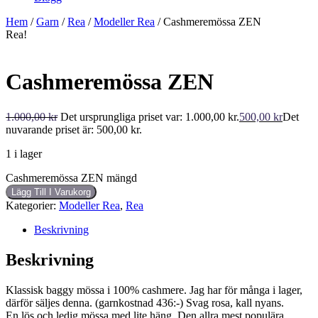
Hem
/
Garn
/
Rea
/
Modeller Rea
/ Cashmeremössa ZEN
Rea!
Cashmeremössa ZEN
1.000,00
kr
Det ursprungliga priset var: 1.000,00 kr.
500,00
kr
Det
nuvarande priset är: 500,00 kr.
1 i lager
Cashmeremössa ZEN mängd
Lägg Till I Varukorg
Kategorier:
Modeller Rea
,
Rea
Beskrivning
Beskrivning
Klassisk baggy mössa i 100% cashmere. Jag har för många i lager,
därför säljes denna. (garnkostnad 436:-) Svag rosa, kall nyans.
En lös och ledig mössa med lite häng. Den allra mest populära