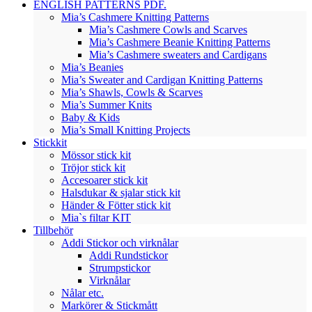
ENGLISH PATTERNS PDF.
Mia’s Cashmere Knitting Patterns
Mia’s Cashmere Cowls and Scarves
Mia’s Cashmere Beanie Knitting Patterns
Mia’s Cashmere sweaters and Cardigans
Mia’s Beanies
Mia’s Sweater and Cardigan Knitting Patterns
Mia’s Shawls, Cowls & Scarves
Mia’s Summer Knits
Baby & Kids
Mia’s Small Knitting Projects
Stickkit
Mössor stick kit
Tröjor stick kit
Accesoarer stick kit
Halsdukar & sjalar stick kit
Händer & Fötter stick kit
Mia`s filtar KIT
Tillbehör
Addi Stickor och virknålar
Addi Rundstickor
Strumpstickor
Virknålar
Nålar etc.
Markörer & Stickmått