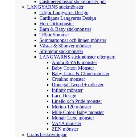
Cashmeremössor stickmönster pdf
LANGYARNS stickmönster
Tröjor Langyarns Design
Cardigans Langyarns Design
Herr stickmönster
Barn & Baby stickmönster
Tröjor Sommar
Sommartoppar och linnen mönster
Västar & Slipover mönster
Strumpor stickmönster
LANGYARNS stickmönster efter garn
Amira & YAK mönster
Baby Cotton Mönster
Baby Lama & Cloud mönster
Crealino mönster
Donegal Tweed + mönster
Infinity mönster
Lace Design
Linello och Pride mönster
Merino 120 mönster
Mille Colori Baby mönster
Mohair Luxe mönster
VAYA mönster
ZEN mönster
Gratis beskrivningar