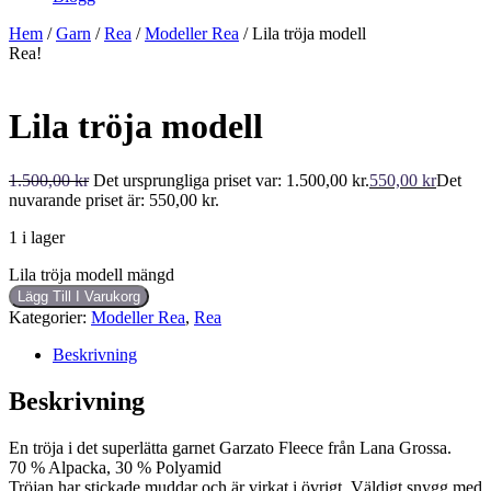
Hem
/
Garn
/
Rea
/
Modeller Rea
/ Lila tröja modell
Rea!
Lila tröja modell
1.500,00
kr
Det ursprungliga priset var: 1.500,00 kr.
550,00
kr
Det
nuvarande priset är: 550,00 kr.
1 i lager
Lila tröja modell mängd
Lägg Till I Varukorg
Kategorier:
Modeller Rea
,
Rea
Beskrivning
Beskrivning
En tröja i det superlätta garnet Garzato Fleece från Lana Grossa.
70 % Alpacka, 30 % Polyamid
Tröjan har stickade muddar och är virkat i övrigt. Väldigt snygg med