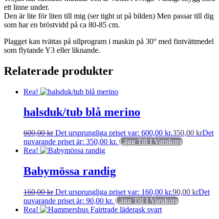
ett linne under.
Den är lite för liten till mig (ser tight ut på bilden) Men passar till dig
som har en bröstvidd på ca 80-85 cm.
Plagget kan tvättas på ullprogram i maskin på 30° med fintvättmedel
som flytande Y3 eller liknande.
Relaterade produkter
Rea!
halsduk/tub blå merino
600,00
kr
Det ursprungliga priset var: 600,00 kr.
350,00
kr
Det
nuvarande priset är: 350,00 kr.
Lägg Till I Varukorg
Rea!
Babymössa randig
160,00
kr
Det ursprungliga priset var: 160,00 kr.
90,00
kr
Det
nuvarande priset är: 90,00 kr.
Lägg Till I Varukorg
Rea!