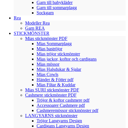
Garn till babykläder
Garn till sommarplagg
Sockgarn
Rea
Modeller Rea
Garn REA
STICKMÖNSTER
Mias stickmönster PDF
Mias Sommarplagg
Mias baströjor
Mias tröjor stickmönster
Mias jackor, koftor och cardigans
Mias mössor
Mias Halsdukar & Sjalar
Mias Cowls
Händer & Fötter pdf
Mias Filtar & Kuddar
Mias SURI stickmönster PDF
Cashmere stickmönster PDF
Tröjor & koftor cashmere pdf
Accessoarer Cashmere pdf
Cashmeremössor stickmönster pdf
LANGYARNS stickmönster
Tröjor Langyarns Design
Cardigans Langyarns Design