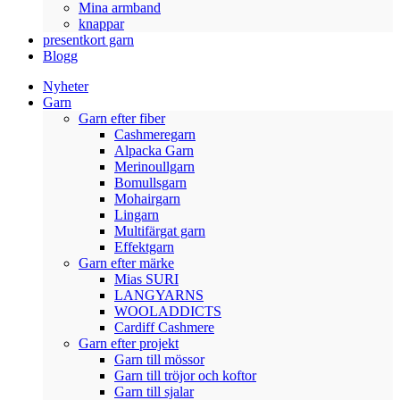
Mina armband
knappar
presentkort garn
Blogg
Nyheter
Garn
Garn efter fiber
Cashmeregarn
Alpacka Garn
Merinoullgarn
Bomullsgarn
Mohairgarn
Lingarn
Multifärgat garn
Effektgarn
Garn efter märke
Mias SURI
LANGYARNS
WOOLADDICTS
Cardiff Cashmere
Garn efter projekt
Garn till mössor
Garn till tröjor och koftor
Garn till sjalar