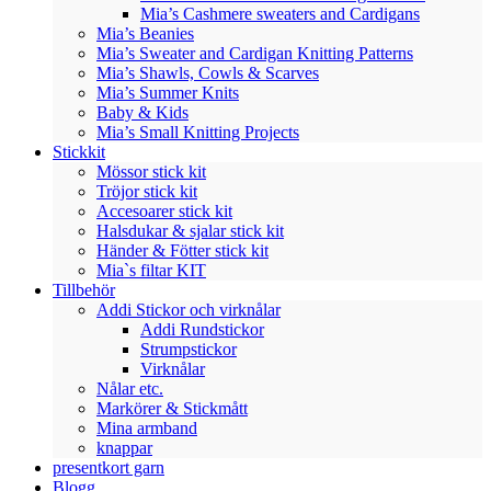
Mia’s Cashmere sweaters and Cardigans
Mia’s Beanies
Mia’s Sweater and Cardigan Knitting Patterns
Mia’s Shawls, Cowls & Scarves
Mia’s Summer Knits
Baby & Kids
Mia’s Small Knitting Projects
Stickkit
Mössor stick kit
Tröjor stick kit
Accesoarer stick kit
Halsdukar & sjalar stick kit
Händer & Fötter stick kit
Mia`s filtar KIT
Tillbehör
Addi Stickor och virknålar
Addi Rundstickor
Strumpstickor
Virknålar
Nålar etc.
Markörer & Stickmått
Mina armband
knappar
presentkort garn
Blogg