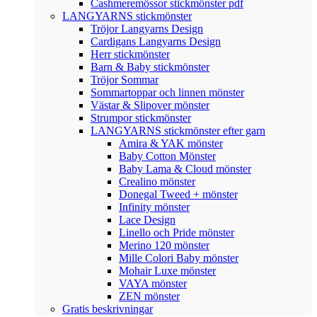
Cashmeremössor stickmönster pdf
LANGYARNS stickmönster
Tröjor Langyarns Design
Cardigans Langyarns Design
Herr stickmönster
Barn & Baby stickmönster
Tröjor Sommar
Sommartoppar och linnen mönster
Västar & Slipover mönster
Strumpor stickmönster
LANGYARNS stickmönster efter garn
Amira & YAK mönster
Baby Cotton Mönster
Baby Lama & Cloud mönster
Crealino mönster
Donegal Tweed + mönster
Infinity mönster
Lace Design
Linello och Pride mönster
Merino 120 mönster
Mille Colori Baby mönster
Mohair Luxe mönster
VAYA mönster
ZEN mönster
Gratis beskrivningar