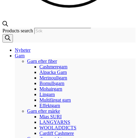
Products search
Nyheter
Garn
Garn efter fiber
Cashmeregarn
Alpacka Garn
Merinoullgarn
Bomullsgarn
Mohairgarn
Lingarn
Multifärgat garn
Effektgarn
Garn efter märke
Mias SURI
LANGYARNS
WOOLADDICTS
Cardiff Cashmere