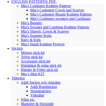
ENGLISH PATTERNS PDF.
Mia’s Cashmere Knitting Patterns
Mia’s Cashmere Cowls and Scarves
Mia’s Cashmere Beanie Knitting Patterns
Mia’s Cashmere sweaters and Cardigans
Mia’s Beanies
Mia’s Sweater and Cardigan Knitting Patterns
Mia’s Shawls, Cowls & Scarves
Mia’s Summer Knits
Baby & Kids
Mia’s Small Knitting Projects
Stickkit
Mössor stick kit
Tröjor stick kit
Accesoarer stick kit
Halsdukar & sjalar stick kit
Händer & Fötter stick kit
Mia`s filtar KIT
Tillbehör
Addi Stickor och virknålar
Addi Rundstickor
Strumpstickor
Virknålar
Nålar etc.
Markörer & Stickmått