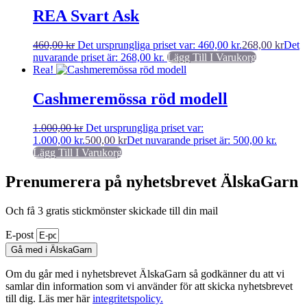
REA Svart Ask
460,00
kr
Det ursprungliga priset var: 460,00 kr.
268,00
kr
Det
nuvarande priset är: 268,00 kr.
Lägg Till I Varukorg
Rea!
Cashmeremössa röd modell
1.000,00
kr
Det ursprungliga priset var:
1.000,00 kr.
500,00
kr
Det nuvarande priset är: 500,00 kr.
Lägg Till I Varukorg
Prenumerera på nyhetsbrevet ÄlskaGarn
Och få 3 gratis stickmönster skickade till din mail
E-post
Gå med i ÄlskaGarn
Om du går med i nyhetsbrevet ÄlskaGarn så godkänner du att vi
samlar din information som vi använder för att skicka nyhetsbrevet
till dig. Läs mer här
integritetspolicy.