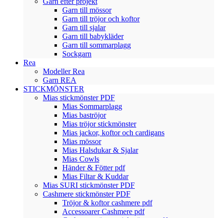
Garn efter projekt
Garn till mössor
Garn till tröjor och koftor
Garn till sjalar
Garn till babykläder
Garn till sommarplagg
Sockgarn
Rea
Modeller Rea
Garn REA
STICKMÖNSTER
Mias stickmönster PDF
Mias Sommarplagg
Mias baströjor
Mias tröjor stickmönster
Mias jackor, koftor och cardigans
Mias mössor
Mias Halsdukar & Sjalar
Mias Cowls
Händer & Fötter pdf
Mias Filtar & Kuddar
Mias SURI stickmönster PDF
Cashmere stickmönster PDF
Tröjor & koftor cashmere pdf
Accessoarer Cashmere pdf