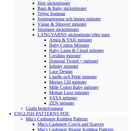
Herr stickmönster
Barn & Baby stickmönster
Tröjor Sommar
Sommartoppar och linnen mönster
Västar & Slipover mönster
Strumpor stickmönster
LANGYARNS stickmönster efter garn
Amira & YAK mönster
Baby Cotton Mönster
Baby Lama & Cloud mönster
Crealino mönster
Donegal Tweed + mönster
Infinity mönster
Lace Design
Linello och Pride mönster
Merino 120 mönster
Mille Colori Baby mönster
Mohair Luxe mönster
VAYA mönster
ZEN mönster
Gratis beskrivningar
ENGLISH PATTERNS PDF.
Mia’s Cashmere Knitting Patterns
Mia’s Cashmere Cowls and Scarves
Mia’s Cashmere Beanie Knitting Patterns