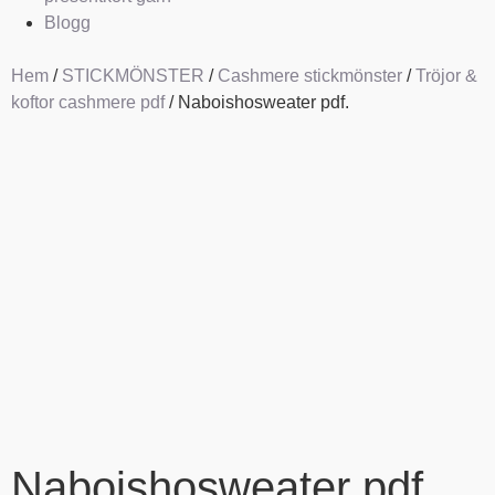
Blogg
Hem
/
STICKMÖNSTER
/
Cashmere stickmönster
/
Tröjor &
koftor cashmere pdf
/ Naboishosweater pdf.
Naboishosweater pdf.