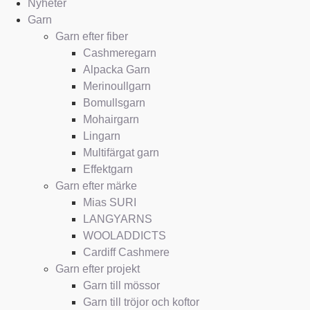
Nyheter
Garn
Garn efter fiber
Cashmeregarn
Alpacka Garn
Merinoullgarn
Bomullsgarn
Mohairgarn
Lingarn
Multifärgat garn
Effektgarn
Garn efter märke
Mias SURI
LANGYARNS
WOOLADDICTS
Cardiff Cashmere
Garn efter projekt
Garn till mössor
Garn till tröjor och koftor