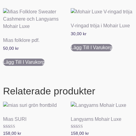
V-ringad tröja i Mohair Luxe
30,00
kr
Mias folklore pdf.
Lägg Till I Varukorg
50,00
kr
Lägg Till I Varukorg
Relaterade produkter
Mias SURI
Langyarns Mohair Luxe
Betygsatt
Betygsatt
158,00
kr
158,00
kr