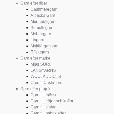
Garn efter fiber
Cashmeregarn
Alpacka Garn
Merinoullgarn
Bomullsgarn
Mohairgarn
Lingarn
Multifärgat garn
Effektgarn
Garn efter märke
Mias SURI
LANGYARNS
WOOLADDICTS
Cardiff Cashmere
Garn efter projekt
Garn till mössor
Garn till tröjor och koftor
Garn till sjalar
Garn till babykläder