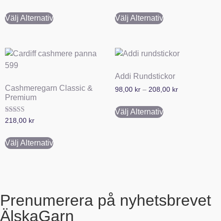
5.00
5.00
av 5
av 5
Välj Alternativ
Välj Alternativ
Addi Rundstickor
Cashmeregarn Classic &
98,00
kr
–
208,00
kr
Premium
Välj Alternativ
Betygsatt
218,00
kr
5.00
av 5
Välj Alternativ
Prenumerera på nyhetsbrevet
ÄlskaGarn