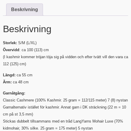
Beskrivning
Beskrivning
Storlek:
S/M (L/XL)
Övervidd
: ca 100 (113) cm
(I kashmir kommer tröjan töja sig på vidden och efter tvätt vill den vara
ca
112 (125) cm)
Längd:
ca 55 cm
Ärm:
ca 48 cm
Garnåtgång:
Classic Cashmere (100% Kashmir. 25 gram = 112/115 meter) 7 (8) nystan
Garnalternativ istället för kashmir. Annat garn i DK sträckning (22 m = 10
cm på st 3,5 mm)
Stickas dubbelt tillsammans med en tråd LangYarns Mohair Luxe (70%
kidmohair, 30% silke. 25 gram = 175 meter) 5 nystan