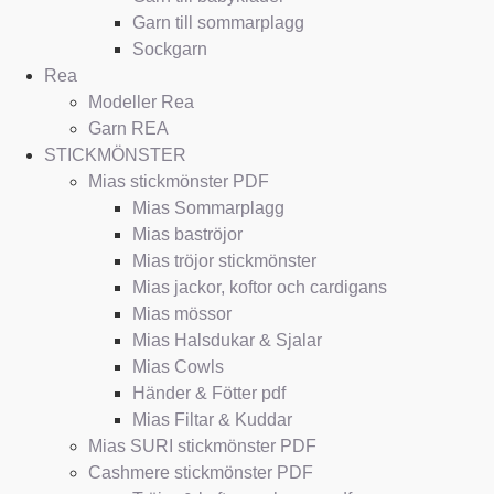
Garn till sommarplagg
Sockgarn
Rea
Modeller Rea
Garn REA
STICKMÖNSTER
Mias stickmönster PDF
Mias Sommarplagg
Mias baströjor
Mias tröjor stickmönster
Mias jackor, koftor och cardigans
Mias mössor
Mias Halsdukar & Sjalar
Mias Cowls
Händer & Fötter pdf
Mias Filtar & Kuddar
Mias SURI stickmönster PDF
Cashmere stickmönster PDF