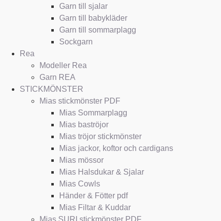
Garn till sjalar
Garn till babykläder
Garn till sommarplagg
Sockgarn
Rea
Modeller Rea
Garn REA
STICKMÖNSTER
Mias stickmönster PDF
Mias Sommarplagg
Mias baströjor
Mias tröjor stickmönster
Mias jackor, koftor och cardigans
Mias mössor
Mias Halsdukar & Sjalar
Mias Cowls
Händer & Fötter pdf
Mias Filtar & Kuddar
Mias SURI stickmönster PDF