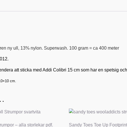
ren ny ull, 13% nylon. Superwash. 100 gram = ca 400 meter
012.
dera att sticka med Addi Colibri 15 cm som har en spets
ig och
 10×10 cm.
 …
rumpor – alla storlekar pdf.
Sandy Toes Toe Up Footprin