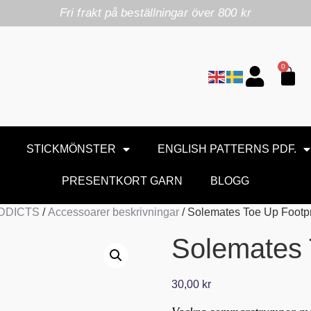
Fri frakt på beställningar över 800 kr
0
STICKMÖNSTER
ENGLISH PATTERNS PDF.
PRESENTKORT GARN
BLOGG
ADDICTS
/
Accessoarer beskrivningar
/ Solemates Toe Up Footpr
Solemates 
30,00
kr