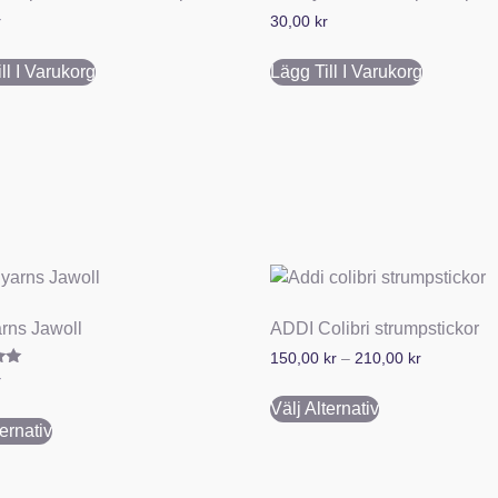
r
30,00
kr
ll I Varukorg
Lägg Till I Varukorg
rns Jawoll
ADDI Colibri strumpstickor
150,00
kr
–
210,00
kr
tt
r
Välj Alternativ
ternativ