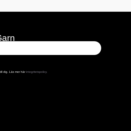
Garn
ill dig. Läs mer här
integritetspolicy.