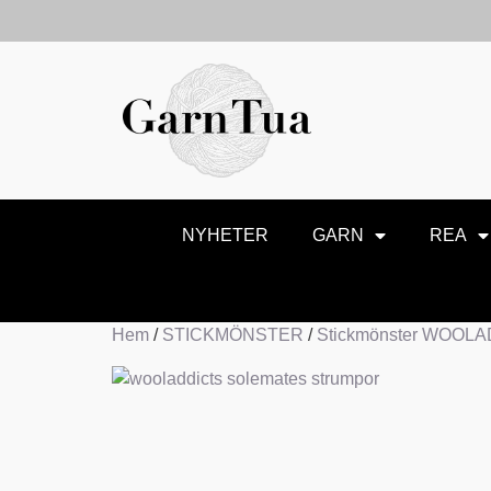
NYHETER
GARN
REA
Hem
/
STICKMÖNSTER
/
Stickmönster WOOL