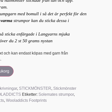
 hålmönster stickade från tån och upp.
ram.
trumpgarn med bomull i så det är perfekt för den
 varma
strumpor kan du sticka dessa i
så sticka enfärgade i Langyarns mjuka
över du 2 st 50 grams nystan
xt och kan endast köpas med garn från
.
rukorg
krivningar
,
STICKMÖNSTER
,
Stickmönster
OOLADDICTS
Etiketter:
Solemates strumpor
,
cts
,
Wooladdicts Footprints