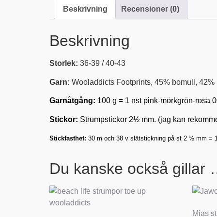
Beskrivning
Recensioner (0)
Beskrivning
Storlek:
36-39 / 40-43
Garn:
Wooladdicts Footprints, 45% bomull, 42% 
Garnåtgång:
100 g = 1 nst pink-mörkgrön-rosa
0
Stickor:
Strumpstickor 2½ mm. (jag kan rekommen
Stickfasthet:
30 m och 38 v slätstickning på st 2 ½ mm =
Du kanske också gillar
Mias st