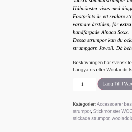
Vackra sommarstrumpor med
Hålmönster visas med diag
Footprints är ett svalare s
varmare årstiden, för
extra
handfärgade Alpaca Soxx.
Dessa strumpor kan du ock
strumpgarn Jawoll. Då beh
Beskrivningen har svensk te
Langyarns eller Wooladdicts
Lägg Till I Va
Kategorier:
Accessoarer bes
strumpor
,
Stickmönster W
stickade strumpor
,
wooladdi