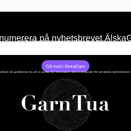
numerera på nyhetsbrevet Älska
Och få 3 gratis stickmönster skickade till din mail
Gå med i ÄlskaGarn
Garn så godkänner du att vi samlar din information som vi använder för att skicka nyhetsbrevet t