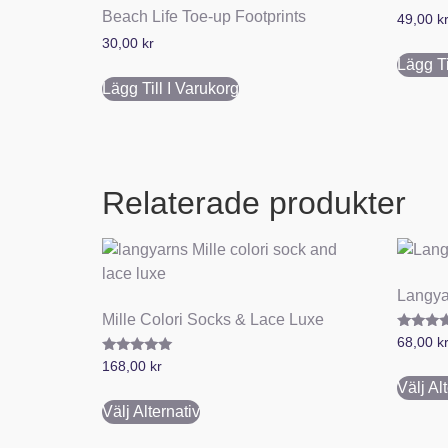
Beach Life Toe-up Footprints
49,00
k
30,00
kr
Lägg Ti
Lägg Till I Varukorg
Relaterade produkter
Langya
Mille Colori Socks & Lace Luxe
Betygsa
68,00
k
5.00
Betygsatt
av 5
168,00
kr
5.00
Välj Al
av 5
Välj Alternativ