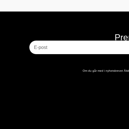
Pre
E-post
Om du går med i nyhetsbrevet Älska