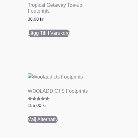
Tropical Getaway Toe-up
Footprints
30,00
kr
Lägg Till I Varukorg
WOOLADDICTS Footprints
Betygsatt
155,00
kr
5.00
av 5
Välj Alternativ