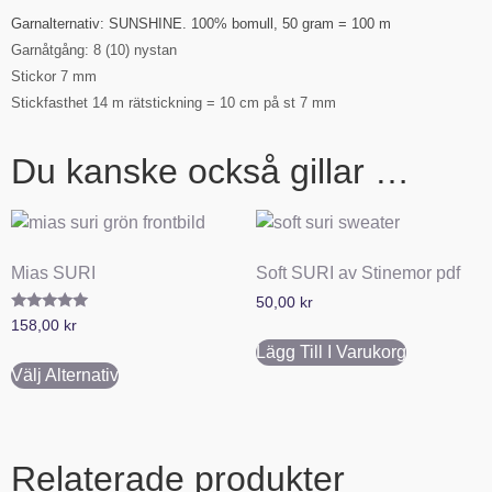
Garnalternativ: SUNSHINE. 100% bomull, 50 gram = 100 m
Garnåtgång: 8 (10) nystan
Stickor 7 mm
Stickfasthet 14 m rätstickning = 10 cm på st 7 mm
Du kanske också gillar …
Mias SURI
Soft SURI av Stinemor pdf
50,00
kr
Betygsatt
158,00
kr
5.00
av 5
Lägg Till I Varukorg
Välj Alternativ
Relaterade produkter