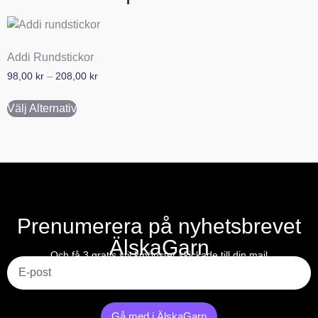
Addi Rundstickor
98,00
kr
–
208,00
kr
Välj Alternativ
Prenumerera på nyhetsbrevet
ÄlskaGarn
E-post
Och få 3 gratis stickmönster skickade till din mail
Gå med i ÄlskaGarn