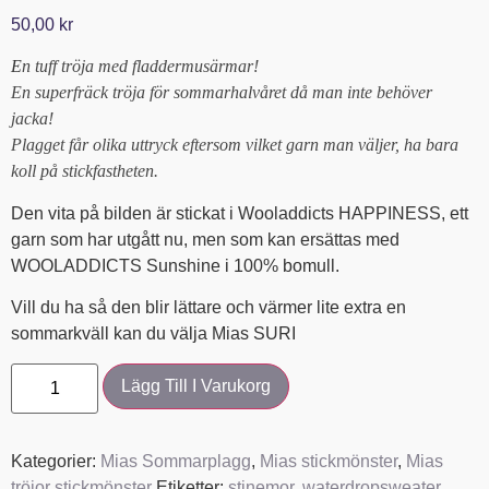
50,00
kr
E
n tuff tröja med fladdermusärmar!
En superfräck tröja för sommarhalvåret då man inte behöver
jacka!
Plagget får olika uttryck eftersom vilket garn man väljer, ha bara
koll på stickfastheten.
Den vita på bilden är stickat i Wooladdicts HAPPINESS, ett
garn som har utgått nu, men som kan ersättas med
WOOLADDICTS Sunshine i 100% bomull.
Vill du ha så den blir lättare och värmer lite extra en
sommarkväll kan du välja Mias SURI
Lägg Till I Varukorg
Kategorier:
Mias Sommarplagg
,
Mias stickmönster
,
Mias
tröjor stickmönster
Etiketter:
stinemor
,
waterdropsweater
,