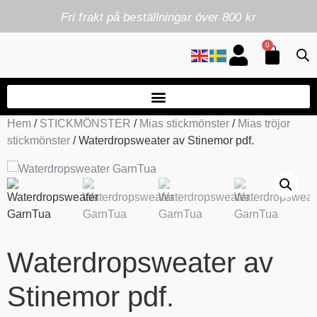
Fri frakt på beställningar över 800 kr
0
Hem
/
STICKMÖNSTER
/
Mias stickmönster
/
Mias tröjor
stickmönster
/ Waterdropsweater av Stinemor pdf.
Waterdropsweater av
Stinemor pdf.