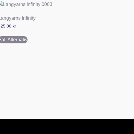
Langyarns Infinity
225,00
kr
Välj Alternativ