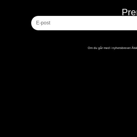
Pre
E-post
Om du går med i nyhetsbrevet Älska