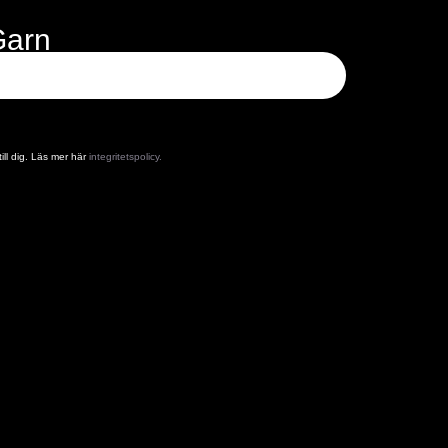
Garn
ill dig. Läs mer här
integritetspolicy.