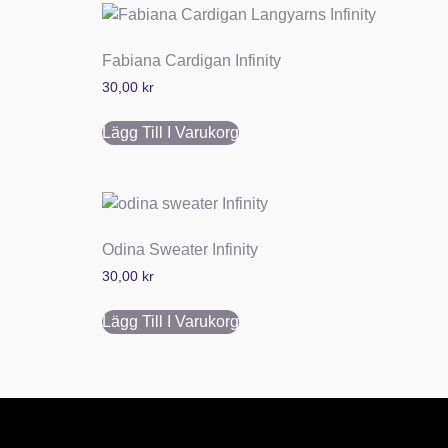
Fabiana Cardigan Infinity
30,00
kr
Lägg Till I Varukorg
Odina Sweater Infinity
30,00
kr
Lägg Till I Varukorg