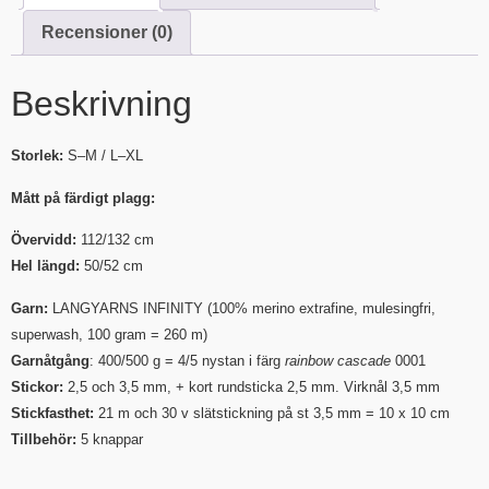
Recensioner (0)
Beskrivning
Storlek:
S–M / L–XL
Mått på färdigt plagg:
Övervidd:
112/132 cm
Hel längd:
50/52 cm
Garn:
LANGYARNS INFINITY (100% merino extrafine, mulesingfri,
superwash, 100 gram = 260 m)
Garnåtgång
: 400/500 g = 4/5 nystan i färg
rainbow cascade
0001
Stickor:
2,5 och 3,5 mm, + kort rundsticka 2,5 mm. Virknål 3,5 mm
Stickfasthet:
21 m och 30 v slätstickning på st 3,5 mm = 10 x 10 cm
Tillbehör:
5 knappar