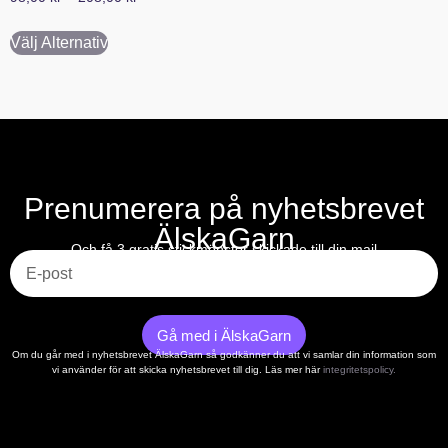
Välj Alternativ
Prenumerera på nyhetsbrevet
ÄlskaGarn
E-post
Och få 3 gratis stickmönster skickade till din mail
Gå med i ÄlskaGarn
Om du går med i nyhetsbrevet ÄlskaGarn så godkänner du att vi samlar din information som
vi använder för att skicka nyhetsbrevet till dig. Läs mer här
integritetspolicy.