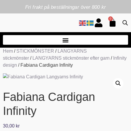
Fri frakt på beställningar över 800 kr
0
Hem
/
STICKMÖNSTER
/
LANGYARNS
stickmönster
/
LANGYARNS stickmönster efter garn
/
Infinity
design
/ Fabiana Cardigan Infinity
Fabiana Cardigan
Infinity
30,00
kr