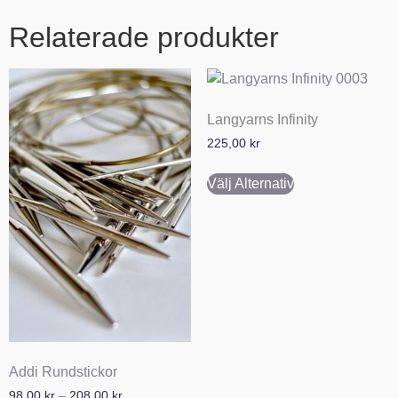
Relaterade produkter
Langyarns Infinity
225,00
kr
Välj Alternativ
Addi Rundstickor
98,00
kr
–
208,00
kr