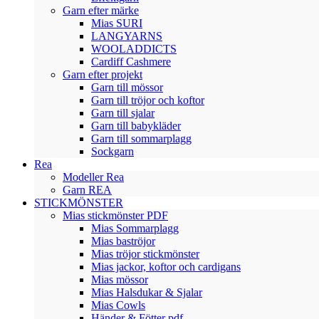
Garn efter märke
Mias SURI
LANGYARNS
WOOLADDICTS
Cardiff Cashmere
Garn efter projekt
Garn till mössor
Garn till tröjor och koftor
Garn till sjalar
Garn till babykläder
Garn till sommarplagg
Sockgarn
Rea
Modeller Rea
Garn REA
STICKMÖNSTER
Mias stickmönster PDF
Mias Sommarplagg
Mias baströjor
Mias tröjor stickmönster
Mias jackor, koftor och cardigans
Mias mössor
Mias Halsdukar & Sjalar
Mias Cowls
Händer & Fötter pdf