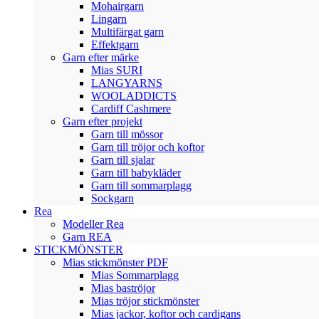
Mohairgarn
Lingarn
Multifärgat garn
Effektgarn
Garn efter märke
Mias SURI
LANGYARNS
WOOLADDICTS
Cardiff Cashmere
Garn efter projekt
Garn till mössor
Garn till tröjor och koftor
Garn till sjalar
Garn till babykläder
Garn till sommarplagg
Sockgarn
Rea
Modeller Rea
Garn REA
STICKMÖNSTER
Mias stickmönster PDF
Mias Sommarplagg
Mias baströjor
Mias tröjor stickmönster
Mias jackor, koftor och cardigans