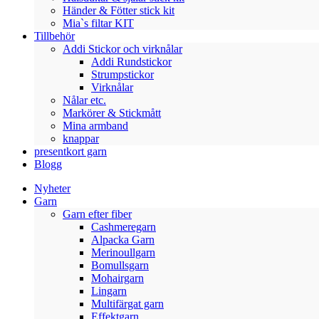
Händer & Fötter stick kit
Mia`s filtar KIT
Tillbehör
Addi Stickor och virknålar
Addi Rundstickor
Strumpstickor
Virknålar
Nålar etc.
Markörer & Stickmått
Mina armband
knappar
presentkort garn
Blogg
Nyheter
Garn
Garn efter fiber
Cashmeregarn
Alpacka Garn
Merinoullgarn
Bomullsgarn
Mohairgarn
Lingarn
Multifärgat garn
Effektgarn