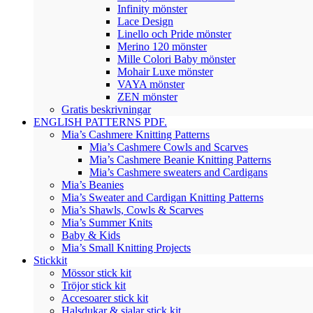
Infinity mönster
Lace Design
Linello och Pride mönster
Merino 120 mönster
Mille Colori Baby mönster
Mohair Luxe mönster
VAYA mönster
ZEN mönster
Gratis beskrivningar
ENGLISH PATTERNS PDF.
Mia’s Cashmere Knitting Patterns
Mia’s Cashmere Cowls and Scarves
Mia’s Cashmere Beanie Knitting Patterns
Mia’s Cashmere sweaters and Cardigans
Mia’s Beanies
Mia’s Sweater and Cardigan Knitting Patterns
Mia’s Shawls, Cowls & Scarves
Mia’s Summer Knits
Baby & Kids
Mia’s Small Knitting Projects
Stickkit
Mössor stick kit
Tröjor stick kit
Accesoarer stick kit
Halsdukar & sjalar stick kit