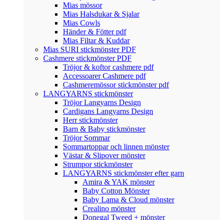
Mias mössor
Mias Halsdukar & Sjalar
Mias Cowls
Händer & Fötter pdf
Mias Filtar & Kuddar
Mias SURI stickmönster PDF
Cashmere stickmönster PDF
Tröjor & koftor cashmere pdf
Accessoarer Cashmere pdf
Cashmeremössor stickmönster pdf
LANGYARNS stickmönster
Tröjor Langyarns Design
Cardigans Langyarns Design
Herr stickmönster
Barn & Baby stickmönster
Tröjor Sommar
Sommartoppar och linnen mönster
Västar & Slipover mönster
Strumpor stickmönster
LANGYARNS stickmönster efter garn
Amira & YAK mönster
Baby Cotton Mönster
Baby Lama & Cloud mönster
Crealino mönster
Donegal Tweed + mönster