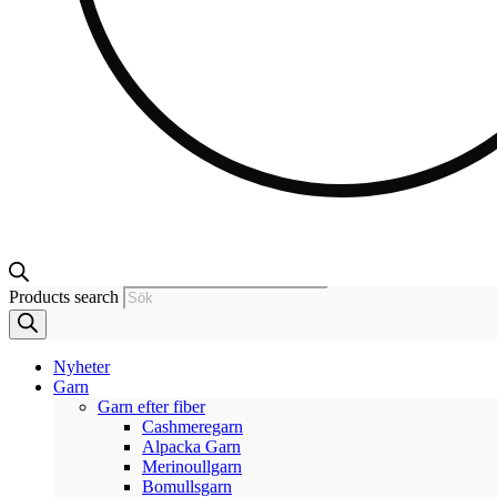
Products search
Nyheter
Garn
Garn efter fiber
Cashmeregarn
Alpacka Garn
Merinoullgarn
Bomullsgarn