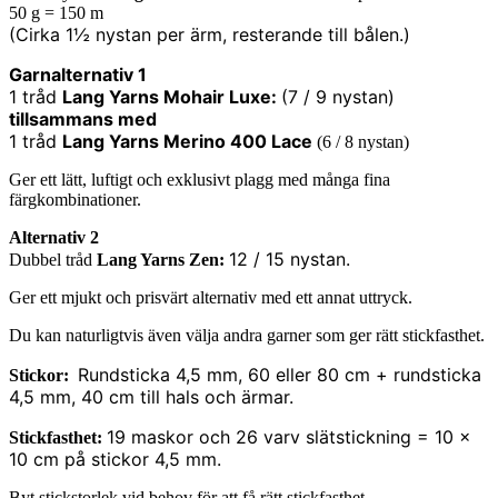
50 g = 150 m
(Cirka 1½ nystan per ärm, resterande till bålen.)
Garnalternativ 1
1 tråd
Lang Yarns Mohair Luxe:
(7 / 9 nystan)
tillsammans med
1 tråd
Lang Yarns Merino 400 Lace
(6 / 8 nystan)
Ger ett lätt, luftigt och exklusivt plagg med många fina
färgkombinationer.
Alternativ 2
12 / 15 nystan.
Dubbel tråd
Lang Yarns Zen:
Ger ett mjukt och prisvärt alternativ med ett annat uttryck.
Du kan naturligtvis även välja andra garner som ger rätt stickfasthet.
Rundsticka 4,5 mm, 60 eller 80 cm + r
undsticka
Stickor:
4,5 mm, 40 cm till hals och ärmar.
19 maskor och 26 varv slätstickning = 10 ×
Stickfasthet:
10 cm på stickor 4,5 mm.
Byt stickstorlek vid behov för att få rätt stickfasthet.