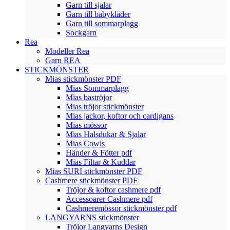
Garn till sjalar
Garn till babykläder
Garn till sommarplagg
Sockgarn
Rea
Modeller Rea
Garn REA
STICKMÖNSTER
Mias stickmönster PDF
Mias Sommarplagg
Mias baströjor
Mias tröjor stickmönster
Mias jackor, koftor och cardigans
Mias mössor
Mias Halsdukar & Sjalar
Mias Cowls
Händer & Fötter pdf
Mias Filtar & Kuddar
Mias SURI stickmönster PDF
Cashmere stickmönster PDF
Tröjor & koftor cashmere pdf
Accessoarer Cashmere pdf
Cashmeremössor stickmönster pdf
LANGYARNS stickmönster
Tröjor Langyarns Design