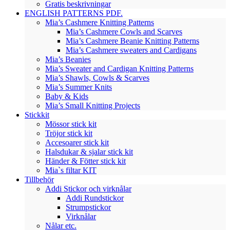
Gratis beskrivningar
ENGLISH PATTERNS PDF.
Mia’s Cashmere Knitting Patterns
Mia’s Cashmere Cowls and Scarves
Mia’s Cashmere Beanie Knitting Patterns
Mia’s Cashmere sweaters and Cardigans
Mia’s Beanies
Mia’s Sweater and Cardigan Knitting Patterns
Mia’s Shawls, Cowls & Scarves
Mia’s Summer Knits
Baby & Kids
Mia’s Small Knitting Projects
Stickkit
Mössor stick kit
Tröjor stick kit
Accesoarer stick kit
Halsdukar & sjalar stick kit
Händer & Fötter stick kit
Mia`s filtar KIT
Tillbehör
Addi Stickor och virknålar
Addi Rundstickor
Strumpstickor
Virknålar
Nålar etc.