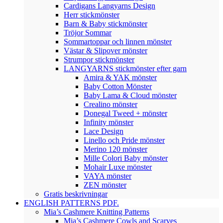
Cardigans Langyarns Design
Herr stickmönster
Barn & Baby stickmönster
Tröjor Sommar
Sommartoppar och linnen mönster
Västar & Slipover mönster
Strumpor stickmönster
LANGYARNS stickmönster efter garn
Amira & YAK mönster
Baby Cotton Mönster
Baby Lama & Cloud mönster
Crealino mönster
Donegal Tweed + mönster
Infinity mönster
Lace Design
Linello och Pride mönster
Merino 120 mönster
Mille Colori Baby mönster
Mohair Luxe mönster
VAYA mönster
ZEN mönster
Gratis beskrivningar
ENGLISH PATTERNS PDF.
Mia’s Cashmere Knitting Patterns
Mia’s Cashmere Cowls and Scarves