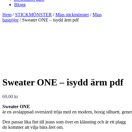
Blogg
Hem
/
STICKMÖNSTER
/
Mias stickmönster
/
Mias
baströjor
/ Sweater ONE – isydd ärm pdf
Sweater ONE – isydd ärm pdf
69,00
kr
Sweater ONE
är en avslappnad oversized tröja med en modern, boxig silhuett, gene
Den passar lika fint till jeans som över en klänning och är ett plagg
du kommer att vilja bära året om.