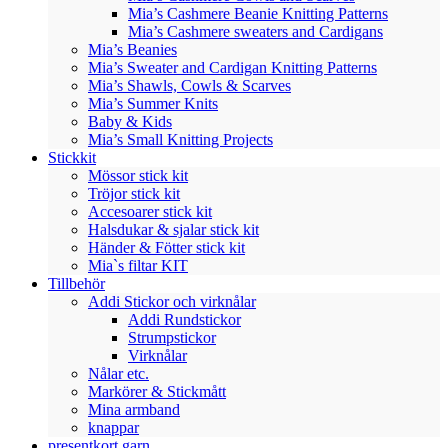
Mia’s Cashmere Beanie Knitting Patterns
Mia’s Cashmere sweaters and Cardigans
Mia’s Beanies
Mia’s Sweater and Cardigan Knitting Patterns
Mia’s Shawls, Cowls & Scarves
Mia’s Summer Knits
Baby & Kids
Mia’s Small Knitting Projects
Stickkit
Mössor stick kit
Tröjor stick kit
Accesoarer stick kit
Halsdukar & sjalar stick kit
Händer & Fötter stick kit
Mia`s filtar KIT
Tillbehör
Addi Stickor och virknålar
Addi Rundstickor
Strumpstickor
Virknålar
Nålar etc.
Markörer & Stickmått
Mina armband
knappar
presentkort garn