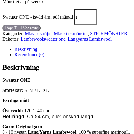
Mönstret är på svenska.
Sweater ONE - isydd ärm pdf mängd
Lägg Till I Varukorg
Kategorier:
Mias baströjor
,
Mias stickmönster
,
STICKMÖNSTER
Etiketter:
Lambswoolsweater one
,
Langyarns Lambswool
Beskrivning
Recensioner (0)
Beskrivning
Sweater ONE
Storlekar:
S–M / L–XL
Färdiga mått
Övervidd:
126 / 140 cm
Hel längd:
Ca 54 cm, eller önskad längd.
Garn: Originalgarn
8 / 10 nystan
Lang Yarns Lambswool.
100 % superfine merinoull.