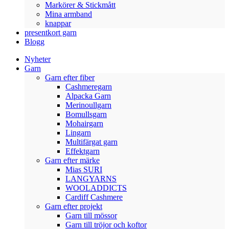
Markörer & Stickmått
Mina armband
knappar
presentkort garn
Blogg
Nyheter
Garn
Garn efter fiber
Cashmeregarn
Alpacka Garn
Merinoullgarn
Bomullsgarn
Mohairgarn
Lingarn
Multifärgat garn
Effektgarn
Garn efter märke
Mias SURI
LANGYARNS
WOOLADDICTS
Cardiff Cashmere
Garn efter projekt
Garn till mössor
Garn till tröjor och koftor