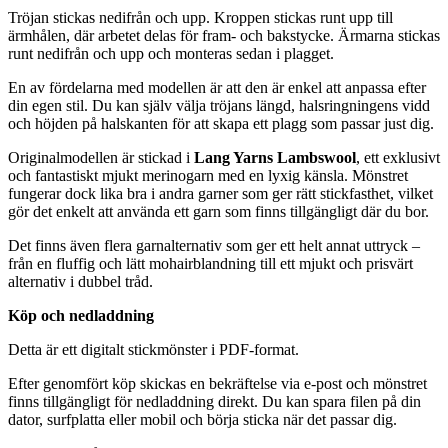
Tröjan stickas nedifrån och upp. Kroppen stickas runt upp till
ärmhålen, där arbetet delas för fram- och bakstycke. Ärmarna stickas
runt nedifrån och upp och monteras sedan i plagget.
En av fördelarna med modellen är att den är enkel att anpassa efter
din egen stil. Du kan själv välja tröjans längd, halsringningens vidd
och höjden på halskanten för att skapa ett plagg som passar just dig.
Originalmodellen är stickad i
Lang Yarns Lambswool
, ett exklusivt
och fantastiskt mjukt merinogarn med en lyxig känsla. Mönstret
fungerar dock lika bra i andra garner som ger rätt stickfasthet, vilket
gör det enkelt att använda ett garn som finns tillgängligt där du bor.
Det finns även flera garnalternativ som ger ett helt annat uttryck –
från en fluffig och lätt mohairblandning till ett mjukt och prisvärt
alternativ i dubbel tråd.
Köp och nedladdning
Detta är ett digitalt stickmönster i PDF-format.
Efter genomfört köp skickas en bekräftelse via e-post och mönstret
finns tillgängligt för nedladdning direkt. Du kan spara filen på din
dator, surfplatta eller mobil och börja sticka när det passar dig.