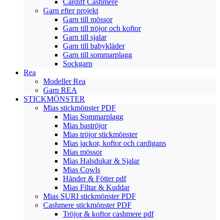
Cardiff Cashmere
Garn efter projekt
Garn till mössor
Garn till tröjor och koftor
Garn till sjalar
Garn till babykläder
Garn till sommarplagg
Sockgarn
Rea
Modeller Rea
Garn REA
STICKMÖNSTER
Mias stickmönster PDF
Mias Sommarplagg
Mias baströjor
Mias tröjor stickmönster
Mias jackor, koftor och cardigans
Mias mössor
Mias Halsdukar & Sjalar
Mias Cowls
Händer & Fötter pdf
Mias Filtar & Kuddar
Mias SURI stickmönster PDF
Cashmere stickmönster PDF
Tröjor & koftor cashmere pdf