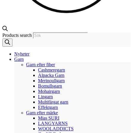
Products search
Nyheter
Garn
Garn efter fiber
Cashmeregarn
Alpacka Garn
Merinoullgarn
Bomullsgarn
Mohairgarn
Lingarn
Multifärgat garn
Effektgarn
Garn efter märke
Mias SURI
LANGYARNS
WOOLADDICTS