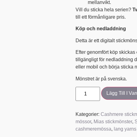
mellanvikt.
Vill du sticka hela serien?
T
till ett förmånligare pris.
Köp och nedladdning
Detta är ett digitalt stickmön
Efter genomfört köp skickas 
tillgängligt för nedladdning d
eller mobil och börja sticka 
Mönstret är på svenska.
Lägg Till I Va
Kategorier:
Cashmere stickm
mössor
,
Mias stickmönster
,
cashmeremössa
,
lang yarns