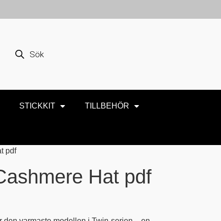
STICKKIT
TILLBEHÖR
t pdf
Cashmere Hat pdf
r den varmaste modellen i Twin-serien – en