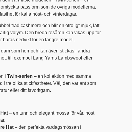
omtyckta passform som de övriga modellerna,
fasthet för kalla höst- och vinterdagar.
bbel tråd cashmere och blir en otroligt mjuk, lätt
ärlig volym. Den breda resåren kan vikas upp för
r bäras nedvikt för en längre modell.
ll dam som herr och kan även stickas i andra
et, till exempel Lang Yarns Lambswool eller
en i
Twin-serien
– en kollektion med samma
i tre olika stickfastheter. Välj den variant som
tur eller ditt favoritgarn.
 Hat
– en tunn och elegant mössa för vår, höst
ar.
re Hat
– den perfekta vardagsmössan i