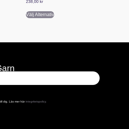
238,00
kr
Välj Alternativ
Garn
ill dig. Läs mer här
integritetspolicy.