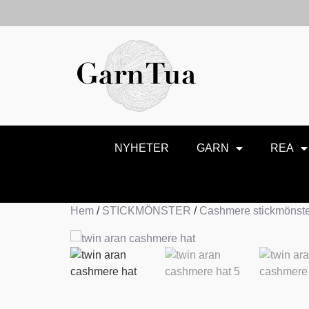
NYHETER
GARN
REA
Hem
/
STICKMÖNSTER
/
Cashmere stickmönst