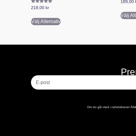
189,00
Betygsatt
218,00
kr
5.00
av 5
Välj Al
Välj Alternativ
Pre
E-post
Om du går med i nyhetsbrevet Älska