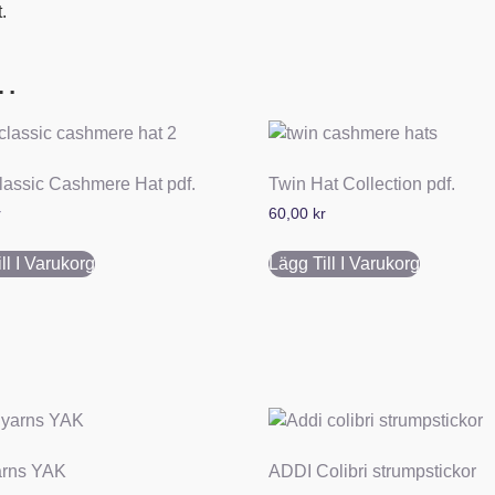
.
 …
lassic Cashmere Hat pdf.
Twin Hat Collection pdf.
r
60,00
kr
ll I Varukorg
Lägg Till I Varukorg
rns YAK
ADDI Colibri strumpstickor