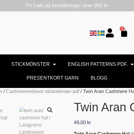
Fri frakt på beställningar över 800 kr
0
STICKMÖNSTER
ENGLISH PATTERNS PDF.
PRESENTKORT GARN
BLOGG
er
/
Cashmeremössor stickmönster pdf
/ Twin Aran Cashmere Ha
Twin Aran 
49,00
kr
Twin Aran Cashmere Hat
ä