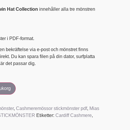
win Hat Collection
innehåller alla tre mönstren
ster i PDF-format.
en bekräftelse via e-post och mönstret finns
irekt. Du kan spara filen på din dator, surfplatta
när det passar dig.
rukorg
önster
,
Cashmeremössor stickmönster pdf
,
Mias
STICKMÖNSTER
Etiketter:
Cardiff Cashmere
,