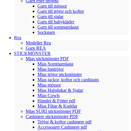
Garn efter projekt
Garn till mössor
Garn till tröjor och koftor
Garn till sjalar
Garn till babykläder
Garn till sommarplagg
Sockgarn
Rea
Modeller Rea
Garn REA
STICKMÖNSTER
Mias stickmönster PDF
Mias Sommarplagg
Mias baströjor
Mias tröjor stickmönster
Mias jackor, koftor och cardigans
Mias mössor
Mias Halsdukar & Sjalar
Mias Cowls
Händer & Fötter pdf
Mias Filtar & Kuddar
Mias SURI stickmönster PDF
Cashmere stickmönster PDF
Tröjor & koftor cashmere pdf
Accessoarer Cashmere pdf