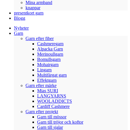
Mina armband
knappar
presentkort garn
Blogg
Nyheter
Garn
Garn efter fiber
Cashmeregarn
Alpacka Garn
Merinoullgarn
Bomullsgarn
Mohairgarn
Lingarn
Multifärgat garn
Effektgarn
Garn efter märke
Mias SURI
LANGYARNS
WOOLADDICTS
Cardiff Cashmere
Garn efter projekt
Garn till mössor
Garn till tröjor och koftor
Garn till sjalar