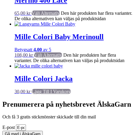
Merino 400 Lace
65,00
kr
Välj Alternativ
Den här produkten har flera varianter.
De olika alternativen kan väljas på produktsidan
Mille Colori Baby Merinoull
Betygsatt
4.00
av 5
108,00
kr
Välj Alternativ
Den här produkten har flera
varianter. De olika alternativen kan väljas på produktsidan
Mille Colori Jacka
30,00
kr
Lägg Till I Varukorg
Prenumerera på nyhetsbrevet ÄlskaGarn
Och få 3 gratis stickmönster skickade till din mail
E-post
Gå med i ÄlskaGarn