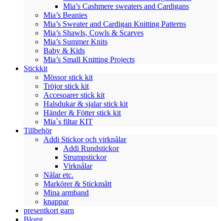
Mia’s Cashmere sweaters and Cardigans
Mia’s Beanies
Mia’s Sweater and Cardigan Knitting Patterns
Mia’s Shawls, Cowls & Scarves
Mia’s Summer Knits
Baby & Kids
Mia’s Small Knitting Projects
Stickkit
Mössor stick kit
Tröjor stick kit
Accesoarer stick kit
Halsdukar & sjalar stick kit
Händer & Fötter stick kit
Mia`s filtar KIT
Tillbehör
Addi Stickor och virknålar
Addi Rundstickor
Strumpstickor
Virknålar
Nålar etc.
Markörer & Stickmått
Mina armband
knappar
presentkort garn
Blogg