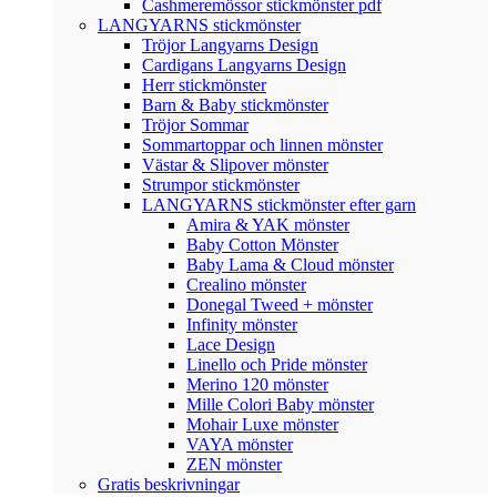
Cashmeremössor stickmönster pdf
LANGYARNS stickmönster
Tröjor Langyarns Design
Cardigans Langyarns Design
Herr stickmönster
Barn & Baby stickmönster
Tröjor Sommar
Sommartoppar och linnen mönster
Västar & Slipover mönster
Strumpor stickmönster
LANGYARNS stickmönster efter garn
Amira & YAK mönster
Baby Cotton Mönster
Baby Lama & Cloud mönster
Crealino mönster
Donegal Tweed + mönster
Infinity mönster
Lace Design
Linello och Pride mönster
Merino 120 mönster
Mille Colori Baby mönster
Mohair Luxe mönster
VAYA mönster
ZEN mönster
Gratis beskrivningar