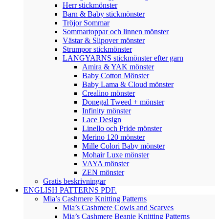
Herr stickmönster
Barn & Baby stickmönster
Tröjor Sommar
Sommartoppar och linnen mönster
Västar & Slipover mönster
Strumpor stickmönster
LANGYARNS stickmönster efter garn
Amira & YAK mönster
Baby Cotton Mönster
Baby Lama & Cloud mönster
Crealino mönster
Donegal Tweed + mönster
Infinity mönster
Lace Design
Linello och Pride mönster
Merino 120 mönster
Mille Colori Baby mönster
Mohair Luxe mönster
VAYA mönster
ZEN mönster
Gratis beskrivningar
ENGLISH PATTERNS PDF.
Mia’s Cashmere Knitting Patterns
Mia’s Cashmere Cowls and Scarves
Mia’s Cashmere Beanie Knitting Patterns