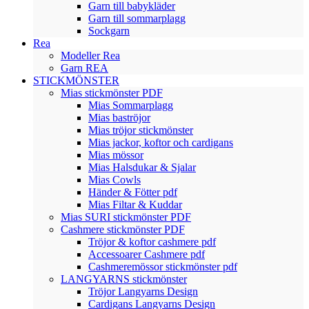
Garn till babykläder
Garn till sommarplagg
Sockgarn
Rea
Modeller Rea
Garn REA
STICKMÖNSTER
Mias stickmönster PDF
Mias Sommarplagg
Mias baströjor
Mias tröjor stickmönster
Mias jackor, koftor och cardigans
Mias mössor
Mias Halsdukar & Sjalar
Mias Cowls
Händer & Fötter pdf
Mias Filtar & Kuddar
Mias SURI stickmönster PDF
Cashmere stickmönster PDF
Tröjor & koftor cashmere pdf
Accessoarer Cashmere pdf
Cashmeremössor stickmönster pdf
LANGYARNS stickmönster
Tröjor Langyarns Design
Cardigans Langyarns Design