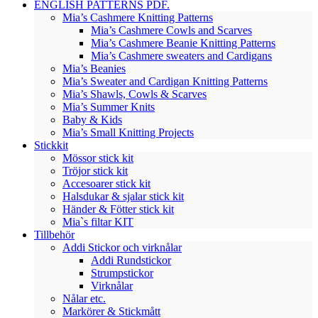
ENGLISH PATTERNS PDF.
Mia’s Cashmere Knitting Patterns
Mia’s Cashmere Cowls and Scarves
Mia’s Cashmere Beanie Knitting Patterns
Mia’s Cashmere sweaters and Cardigans
Mia’s Beanies
Mia’s Sweater and Cardigan Knitting Patterns
Mia’s Shawls, Cowls & Scarves
Mia’s Summer Knits
Baby & Kids
Mia’s Small Knitting Projects
Stickkit
Mössor stick kit
Tröjor stick kit
Accesoarer stick kit
Halsdukar & sjalar stick kit
Händer & Fötter stick kit
Mia`s filtar KIT
Tillbehör
Addi Stickor och virknålar
Addi Rundstickor
Strumpstickor
Virknålar
Nålar etc.
Markörer & Stickmått