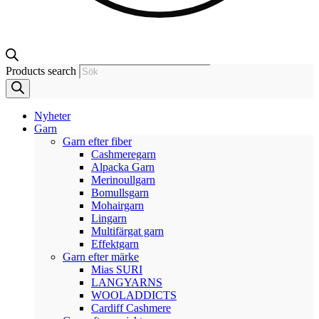
Products search
Nyheter
Garn
Garn efter fiber
Cashmeregarn
Alpacka Garn
Merinoullgarn
Bomullsgarn
Mohairgarn
Lingarn
Multifärgat garn
Effektgarn
Garn efter märke
Mias SURI
LANGYARNS
WOOLADDICTS
Cardiff Cashmere