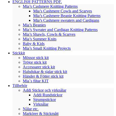
ENGLISH PATTERNS PDF.
Mia’s Cashmere Knitting Patterns
Mia’s Cashmere Cowls and Scarves
Mia’s Cashmere Beanie Knitting Patterns
Mia’s Cashmere sweaters and Cardigans
Mia’s Beanies
Mia’s Sweater and Cardigan Knitting Patterns
Mia’s Shawls, Cowls & Scarves
Mia’s Summer Knits
Baby & Kids
Mia’s Small Knitting Projects
Stickkit
Mössor stick kit
Tröjor stick kit
Accesoarer stick kit
Halsdukar & sjalar stick kit
Händer & Fötter stick kit
Mia`s filtar KIT
Tillbehör
Addi Stickor och virknålar
Addi Rundstickor
Strumpstickor
Virknålar
Nålar etc.
Markörer & Stickmått