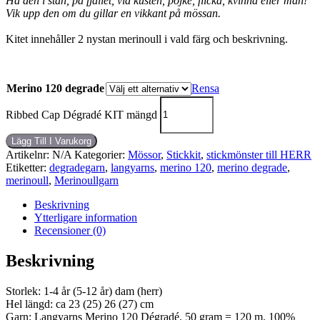
Ha den i stan, på fjället, vid kusten, pojke, flicka, kvinna eller man!
Vik upp den om du gillar en vikkant på mössan.
Kitet innehåller 2 nystan merinoull i vald färg och beskrivning.
Merino 120 degrade
Rensa
Ribbed Cap Dégradé KIT mängd
Lägg Till I Varukorg
Artikelnr:
N/A
Kategorier:
Mössor
,
Stickkit
,
stickmönster till HERR
Etiketter:
degradegarn
,
langyarns
,
merino 120
,
merino degrade
,
merinoull
,
Merinoullgarn
Beskrivning
Ytterligare information
Recensioner (0)
Beskrivning
Storlek: 1-4 år (5-12 år) dam (herr)
Hel längd: ca 23 (25) 26 (27) cm
Garn: Langyarns Merino 120 Dégradé. 50 gram = 120 m. 100%