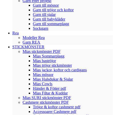
Garn efter projekt
Garn till mössor
Garn till tröjor och koftor
Garn till sjalar
Garn till babykläder
Garn till sommarplagg
Sockgarn
Rea
Modeller Rea
Garn REA
STICKMÖNSTER
Mias stickmönster PDF
Mias Sommarplagg
Mias baströjor
Mias tröjor stickmönster
Mias jackor, koftor och cardigans
Mias mössor
Mias Halsdukar & Sjalar
Mias Cowls
Händer & Fötter pdf
Mias Filtar & Kuddar
Mias SURI stickmönster PDF
Cashmere stickmönster PDF
Tröjor & koftor cashmere pdf
Accessoarer Cashmere pdf