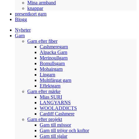
Mina armband
knappar
presentkort garn
Blogg
Nyheter
Garn
Garn efter fiber
Cashmeregarn
Alpacka Garn
Merinoullgarn
Bomullsgarn
Mohairgarn
Lingarn
Multifärgat garn
Effektgarn
Garn efter märke
Mias SURI
LANGYARNS
WOOLADDICTS
Cardiff Cashmere
Garn efter projekt
Garn till mössor
Garn till tröjor och koftor
Garn till sjalar