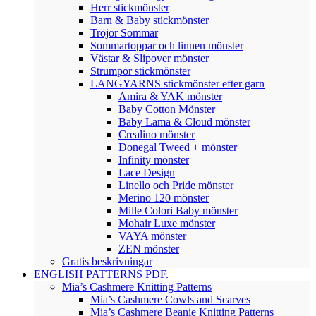
Herr stickmönster
Barn & Baby stickmönster
Tröjor Sommar
Sommartoppar och linnen mönster
Västar & Slipover mönster
Strumpor stickmönster
LANGYARNS stickmönster efter garn
Amira & YAK mönster
Baby Cotton Mönster
Baby Lama & Cloud mönster
Crealino mönster
Donegal Tweed + mönster
Infinity mönster
Lace Design
Linello och Pride mönster
Merino 120 mönster
Mille Colori Baby mönster
Mohair Luxe mönster
VAYA mönster
ZEN mönster
Gratis beskrivningar
ENGLISH PATTERNS PDF.
Mia’s Cashmere Knitting Patterns
Mia’s Cashmere Cowls and Scarves
Mia’s Cashmere Beanie Knitting Patterns