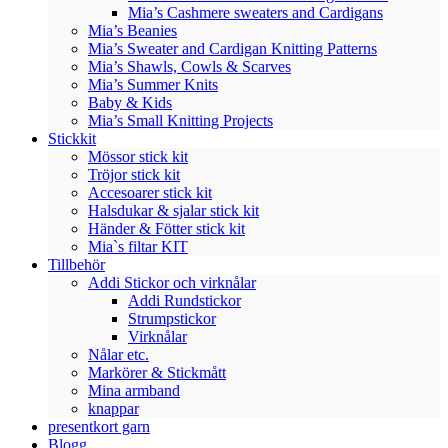
Mia’s Cashmere sweaters and Cardigans
Mia’s Beanies
Mia’s Sweater and Cardigan Knitting Patterns
Mia’s Shawls, Cowls & Scarves
Mia’s Summer Knits
Baby & Kids
Mia’s Small Knitting Projects
Stickkit
Mössor stick kit
Tröjor stick kit
Accesoarer stick kit
Halsdukar & sjalar stick kit
Händer & Fötter stick kit
Mia`s filtar KIT
Tillbehör
Addi Stickor och virknålar
Addi Rundstickor
Strumpstickor
Virknålar
Nålar etc.
Markörer & Stickmått
Mina armband
knappar
presentkort garn
Blogg