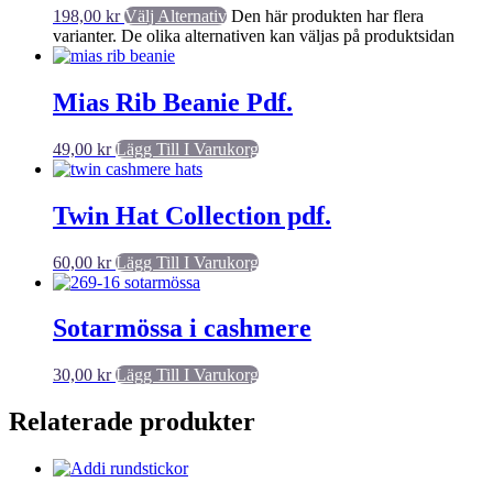
198,00
kr
Välj Alternativ
Den här produkten har flera
varianter. De olika alternativen kan väljas på produktsidan
Mias Rib Beanie Pdf.
49,00
kr
Lägg Till I Varukorg
Twin Hat Collection pdf.
60,00
kr
Lägg Till I Varukorg
Sotarmössa i cashmere
30,00
kr
Lägg Till I Varukorg
Relaterade produkter