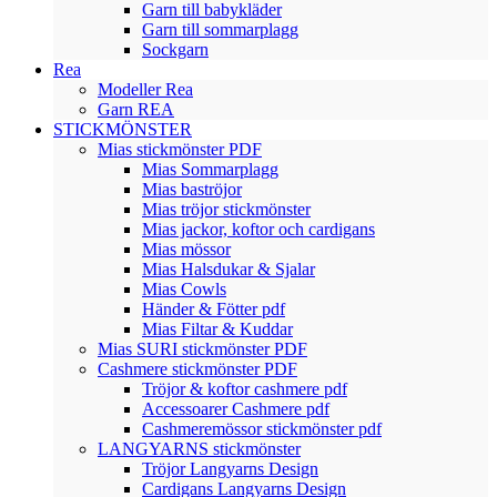
Garn till babykläder
Garn till sommarplagg
Sockgarn
Rea
Modeller Rea
Garn REA
STICKMÖNSTER
Mias stickmönster PDF
Mias Sommarplagg
Mias baströjor
Mias tröjor stickmönster
Mias jackor, koftor och cardigans
Mias mössor
Mias Halsdukar & Sjalar
Mias Cowls
Händer & Fötter pdf
Mias Filtar & Kuddar
Mias SURI stickmönster PDF
Cashmere stickmönster PDF
Tröjor & koftor cashmere pdf
Accessoarer Cashmere pdf
Cashmeremössor stickmönster pdf
LANGYARNS stickmönster
Tröjor Langyarns Design
Cardigans Langyarns Design