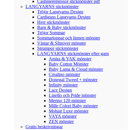
Cashmeremössor stickmönster pdf
LANGYARNS stickmönster
Tröjor Langyarns Design
Cardigans Langyarns Design
Herr stickmönster
Barn & Baby stickmönster
Tröjor Sommar
Sommartoppar och linnen mönster
Västar & Slipover mönster
Strumpor stickmönster
LANGYARNS stickmönster efter garn
Amira & YAK mönster
Baby Cotton Mönster
Baby Lama & Cloud mönster
Crealino mönster
Donegal Tweed + mönster
Infinity mönster
Lace Design
Linello och Pride mönster
Merino 120 mönster
Mille Colori Baby mönster
Mohair Luxe mönster
VAYA mönster
ZEN mönster
Gratis beskrivningar