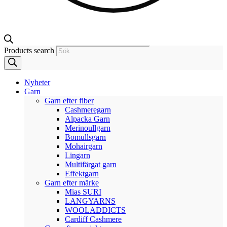
Products search
Nyheter
Garn
Garn efter fiber
Cashmeregarn
Alpacka Garn
Merinoullgarn
Bomullsgarn
Mohairgarn
Lingarn
Multifärgat garn
Effektgarn
Garn efter märke
Mias SURI
LANGYARNS
WOOLADDICTS
Cardiff Cashmere