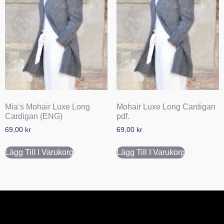
Mia’s Mohair Luxe Long
Mohair Luxe Long Cardigan
Cardigan (ENG)
pdf.
69,00
kr
69,00
kr
Lägg Till I Varukorg
Lägg Till I Varukorg