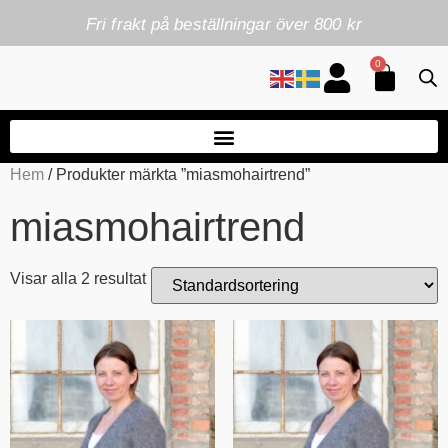
Fri frakt på beställningar över 800 kr
0
Hem
/ Produkter märkta ”miasmohairtrend”
miasmohairtrend
Visar alla 2 resultat