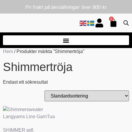
Fri frakt på beställningar över 800 kr
0
Hem
/ Produkter märkta ”Shimmertröja”
Shimmertröja
Endast ett sökresultat
SHIMMER pdf.