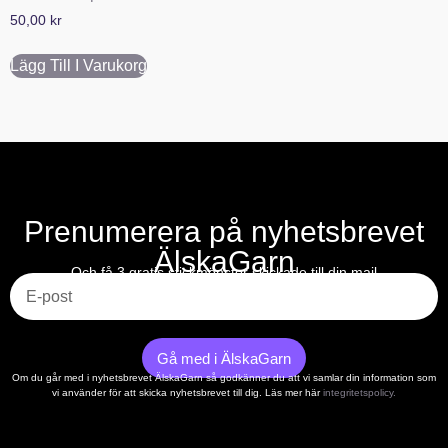
50,00
kr
Lägg Till I Varukorg
Prenumerera på nyhetsbrevet
ÄlskaGarn
E-post
Och få 3 gratis stickmönster skickade till din mail
Gå med i ÄlskaGarn
Om du går med i nyhetsbrevet ÄlskaGarn så godkänner du att vi samlar din information som
vi använder för att skicka nyhetsbrevet till dig. Läs mer här
integritetspolicy.