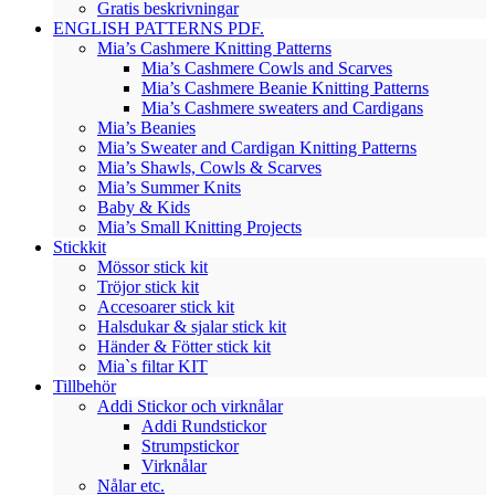
Gratis beskrivningar
ENGLISH PATTERNS PDF.
Mia’s Cashmere Knitting Patterns
Mia’s Cashmere Cowls and Scarves
Mia’s Cashmere Beanie Knitting Patterns
Mia’s Cashmere sweaters and Cardigans
Mia’s Beanies
Mia’s Sweater and Cardigan Knitting Patterns
Mia’s Shawls, Cowls & Scarves
Mia’s Summer Knits
Baby & Kids
Mia’s Small Knitting Projects
Stickkit
Mössor stick kit
Tröjor stick kit
Accesoarer stick kit
Halsdukar & sjalar stick kit
Händer & Fötter stick kit
Mia`s filtar KIT
Tillbehör
Addi Stickor och virknålar
Addi Rundstickor
Strumpstickor
Virknålar
Nålar etc.