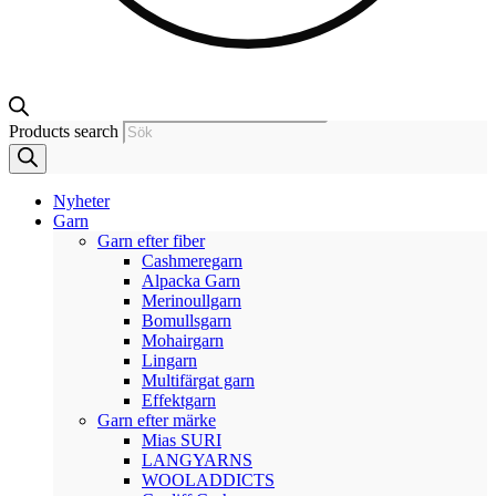
Products search
Nyheter
Garn
Garn efter fiber
Cashmeregarn
Alpacka Garn
Merinoullgarn
Bomullsgarn
Mohairgarn
Lingarn
Multifärgat garn
Effektgarn
Garn efter märke
Mias SURI
LANGYARNS
WOOLADDICTS