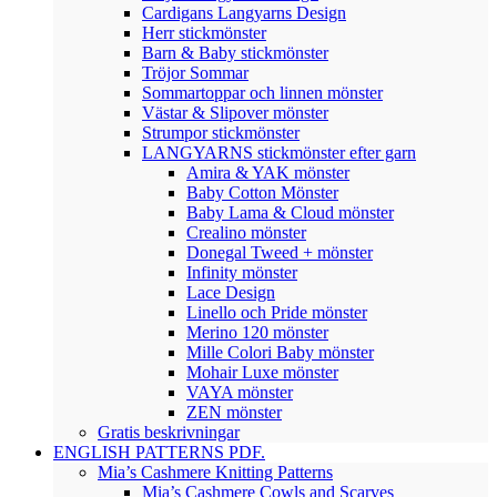
Cardigans Langyarns Design
Herr stickmönster
Barn & Baby stickmönster
Tröjor Sommar
Sommartoppar och linnen mönster
Västar & Slipover mönster
Strumpor stickmönster
LANGYARNS stickmönster efter garn
Amira & YAK mönster
Baby Cotton Mönster
Baby Lama & Cloud mönster
Crealino mönster
Donegal Tweed + mönster
Infinity mönster
Lace Design
Linello och Pride mönster
Merino 120 mönster
Mille Colori Baby mönster
Mohair Luxe mönster
VAYA mönster
ZEN mönster
Gratis beskrivningar
ENGLISH PATTERNS PDF.
Mia’s Cashmere Knitting Patterns
Mia’s Cashmere Cowls and Scarves