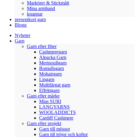
Markörer & Stickmått
Mina armband
knappar
presentkort garn
Blogg
Nyheter
Garn
Garn efter fiber
Cashmeregarn
Alpacka Garn
Merinoullgarn
Bomullsgarn
Mohairgarn
Lingarn
Multifärgat garn
Effektgarn
Garn efter märke
Mias SURI
LANGYARNS
WOOLADDICTS
Cardiff Cashmere
Garn efter projekt
Garn till mössor
Garn till tröjor och koftor