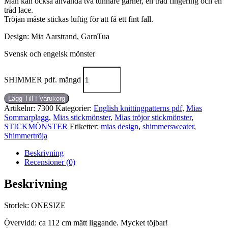
Man kan också använda två tunnare garner, en tråd fingering och en
tråd lace.
Tröjan måste stickas luftig för att få ett fint fall.
Design: Mia Aarstrand, GarnTua
Svensk och engelsk mönster
SHIMMER pdf. mängd
Lägg Till I Varukorg
Artikelnr:
7300
Kategorier:
English knittingpatterns pdf
,
Mias
Sommarplagg
,
Mias stickmönster
,
Mias tröjor stickmönster
,
STICKMÖNSTER
Etiketter:
mias design
,
shimmersweater
,
Shimmertröja
Beskrivning
Recensioner (0)
Beskrivning
Storlek: ONESIZE
Övervidd: ca 112 cm mätt liggande. Mycket töjbar!