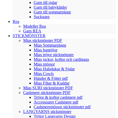
Garn till sjalar
Garn till babykläder
Garn till sommarplagg
Sockgarn
Rea
Modeller Rea
Garn REA
STICKMÖNSTER
Mias stickmönster PDF
Mias Sommarplagg
Mias baströjor
Mias tröjor stickmönster
Mias jackor, koftor och cardigans
Mias mössor
Mias Halsdukar & Sjalar
Mias Cowls
Händer & Fötter pdf
Mias Filtar & Kuddar
Mias SURI stickmönster PDF
Cashmere stickmönster PDF
Tröjor & koftor cashmere pdf
Accessoarer Cashmere pdf
Cashmeremössor stickmönster pdf
LANGYARNS stickmönster
Tröjor Langyarns Design