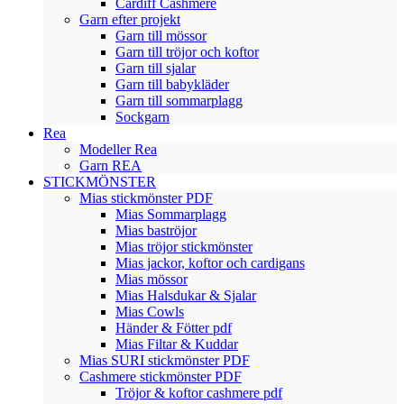
Cardiff Cashmere
Garn efter projekt
Garn till mössor
Garn till tröjor och koftor
Garn till sjalar
Garn till babykläder
Garn till sommarplagg
Sockgarn
Rea
Modeller Rea
Garn REA
STICKMÖNSTER
Mias stickmönster PDF
Mias Sommarplagg
Mias baströjor
Mias tröjor stickmönster
Mias jackor, koftor och cardigans
Mias mössor
Mias Halsdukar & Sjalar
Mias Cowls
Händer & Fötter pdf
Mias Filtar & Kuddar
Mias SURI stickmönster PDF
Cashmere stickmönster PDF
Tröjor & koftor cashmere pdf