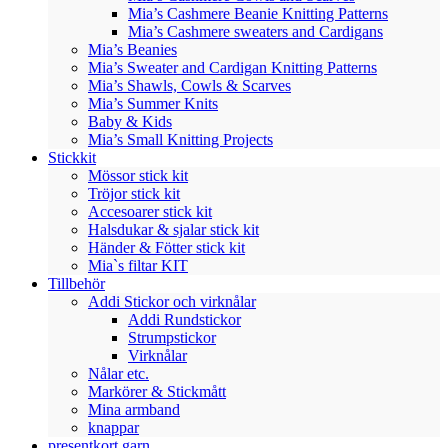
Mia’s Cashmere Beanie Knitting Patterns
Mia’s Cashmere sweaters and Cardigans
Mia’s Beanies
Mia’s Sweater and Cardigan Knitting Patterns
Mia’s Shawls, Cowls & Scarves
Mia’s Summer Knits
Baby & Kids
Mia’s Small Knitting Projects
Stickkit
Mössor stick kit
Tröjor stick kit
Accesoarer stick kit
Halsdukar & sjalar stick kit
Händer & Fötter stick kit
Mia`s filtar KIT
Tillbehör
Addi Stickor och virknålar
Addi Rundstickor
Strumpstickor
Virknålar
Nålar etc.
Markörer & Stickmått
Mina armband
knappar
presentkort garn