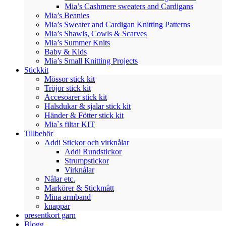
Mia’s Cashmere sweaters and Cardigans
Mia’s Beanies
Mia’s Sweater and Cardigan Knitting Patterns
Mia’s Shawls, Cowls & Scarves
Mia’s Summer Knits
Baby & Kids
Mia’s Small Knitting Projects
Stickkit
Mössor stick kit
Tröjor stick kit
Accesoarer stick kit
Halsdukar & sjalar stick kit
Händer & Fötter stick kit
Mia`s filtar KIT
Tillbehör
Addi Stickor och virknålar
Addi Rundstickor
Strumpstickor
Virknålar
Nålar etc.
Markörer & Stickmått
Mina armband
knappar
presentkort garn
Blogg