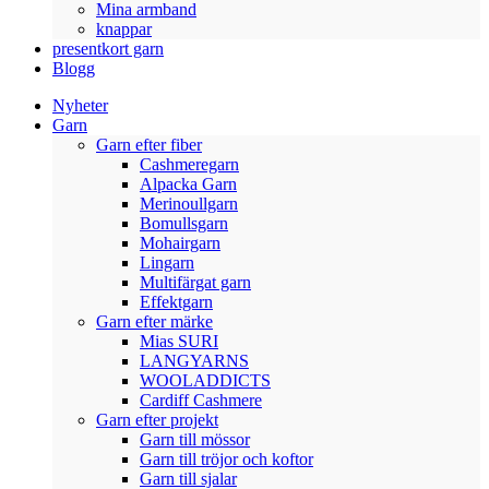
Mina armband
knappar
presentkort garn
Blogg
Nyheter
Garn
Garn efter fiber
Cashmeregarn
Alpacka Garn
Merinoullgarn
Bomullsgarn
Mohairgarn
Lingarn
Multifärgat garn
Effektgarn
Garn efter märke
Mias SURI
LANGYARNS
WOOLADDICTS
Cardiff Cashmere
Garn efter projekt
Garn till mössor
Garn till tröjor och koftor
Garn till sjalar