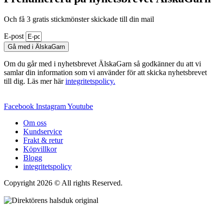
Och få 3 gratis stickmönster skickade till din mail
E-post
Gå med i ÄlskaGarn
Om du går med i nyhetsbrevet ÄlskaGarn så godkänner du att vi
samlar din information som vi använder för att skicka nyhetsbrevet
till dig. Läs mer här
integritetspolicy.
Facebook
Instagram
Youtube
Om oss
Kundservice
Frakt & retur
Köpvillkor
Blogg
integritetspolicy
Copyright 2026 © All rights Reserved.
Wordpress Woocommerce
Webbutik Skapad Av Webbyrå Interwebsite