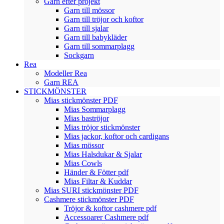
Garn efter projekt
Garn till mössor
Garn till tröjor och koftor
Garn till sjalar
Garn till babykläder
Garn till sommarplagg
Sockgarn
Rea
Modeller Rea
Garn REA
STICKMÖNSTER
Mias stickmönster PDF
Mias Sommarplagg
Mias baströjor
Mias tröjor stickmönster
Mias jackor, koftor och cardigans
Mias mössor
Mias Halsdukar & Sjalar
Mias Cowls
Händer & Fötter pdf
Mias Filtar & Kuddar
Mias SURI stickmönster PDF
Cashmere stickmönster PDF
Tröjor & koftor cashmere pdf
Accessoarer Cashmere pdf