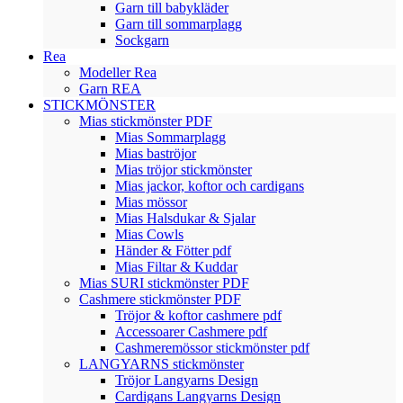
Garn till babykläder
Garn till sommarplagg
Sockgarn
Rea
Modeller Rea
Garn REA
STICKMÖNSTER
Mias stickmönster PDF
Mias Sommarplagg
Mias baströjor
Mias tröjor stickmönster
Mias jackor, koftor och cardigans
Mias mössor
Mias Halsdukar & Sjalar
Mias Cowls
Händer & Fötter pdf
Mias Filtar & Kuddar
Mias SURI stickmönster PDF
Cashmere stickmönster PDF
Tröjor & koftor cashmere pdf
Accessoarer Cashmere pdf
Cashmeremössor stickmönster pdf
LANGYARNS stickmönster
Tröjor Langyarns Design
Cardigans Langyarns Design