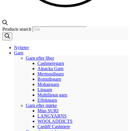
Products search
Nyheter
Garn
Garn efter fiber
Cashmeregarn
Alpacka Garn
Merinoullgarn
Bomullsgarn
Mohairgarn
Lingarn
Multifärgat garn
Effektgarn
Garn efter märke
Mias SURI
LANGYARNS
WOOLADDICTS
Cardiff Cashmere