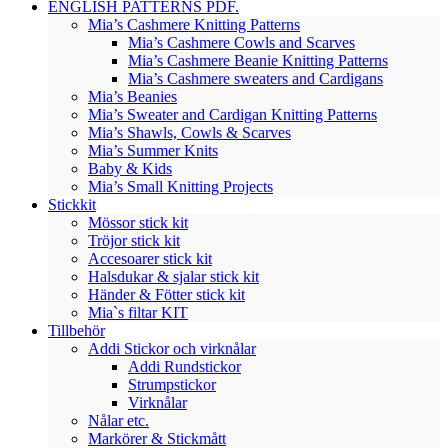
ENGLISH PATTERNS PDF.
Mia’s Cashmere Knitting Patterns
Mia’s Cashmere Cowls and Scarves
Mia’s Cashmere Beanie Knitting Patterns
Mia’s Cashmere sweaters and Cardigans
Mia’s Beanies
Mia’s Sweater and Cardigan Knitting Patterns
Mia’s Shawls, Cowls & Scarves
Mia’s Summer Knits
Baby & Kids
Mia’s Small Knitting Projects
Stickkit
Mössor stick kit
Tröjor stick kit
Accesoarer stick kit
Halsdukar & sjalar stick kit
Händer & Fötter stick kit
Mia`s filtar KIT
Tillbehör
Addi Stickor och virknålar
Addi Rundstickor
Strumpstickor
Virknålar
Nålar etc.
Markörer & Stickmått