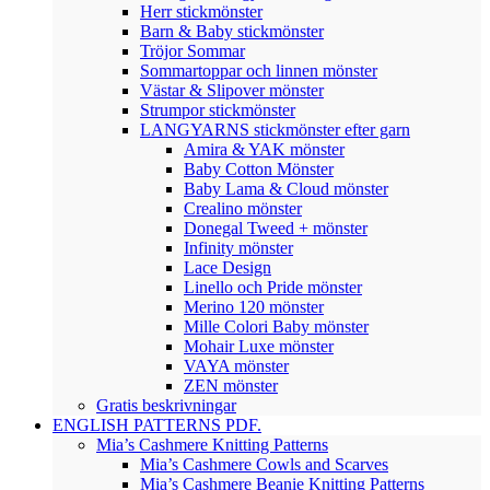
Herr stickmönster
Barn & Baby stickmönster
Tröjor Sommar
Sommartoppar och linnen mönster
Västar & Slipover mönster
Strumpor stickmönster
LANGYARNS stickmönster efter garn
Amira & YAK mönster
Baby Cotton Mönster
Baby Lama & Cloud mönster
Crealino mönster
Donegal Tweed + mönster
Infinity mönster
Lace Design
Linello och Pride mönster
Merino 120 mönster
Mille Colori Baby mönster
Mohair Luxe mönster
VAYA mönster
ZEN mönster
Gratis beskrivningar
ENGLISH PATTERNS PDF.
Mia’s Cashmere Knitting Patterns
Mia’s Cashmere Cowls and Scarves
Mia’s Cashmere Beanie Knitting Patterns