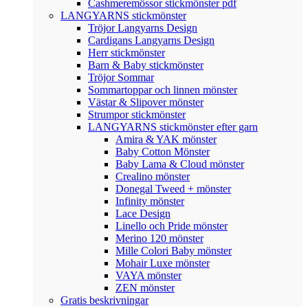
Cashmeremössor stickmönster pdf
LANGYARNS stickmönster
Tröjor Langyarns Design
Cardigans Langyarns Design
Herr stickmönster
Barn & Baby stickmönster
Tröjor Sommar
Sommartoppar och linnen mönster
Västar & Slipover mönster
Strumpor stickmönster
LANGYARNS stickmönster efter garn
Amira & YAK mönster
Baby Cotton Mönster
Baby Lama & Cloud mönster
Crealino mönster
Donegal Tweed + mönster
Infinity mönster
Lace Design
Linello och Pride mönster
Merino 120 mönster
Mille Colori Baby mönster
Mohair Luxe mönster
VAYA mönster
ZEN mönster
Gratis beskrivningar