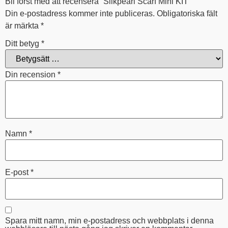
Bli först med att recensera ”Silkpearl Scarf Mini KIT”
Din e-postadress kommer inte publiceras.
Obligatoriska fält
är märkta
*
Ditt betyg
*
Din recension
*
Namn
*
E-post
*
Spara mitt namn, min e-postadress och webbplats i denna