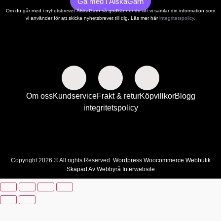
Gå med i ÄlskaGarn
Om du går med i nyhetsbrevet ÄlskaGarn så godkänner du att vi samlar din information som
vi använder för att skicka nyhetsbrevet till dig. Läs mer här
integritetspolicy.
Om oss
Kundservice
Frakt & retur
Köpvillkor
Blogg
integritetspolicy
Copyright 2026 © All rights Reserved.
Wordpress Woocommerce Webbutik
Skapad Av Webbyrå Interwebsite