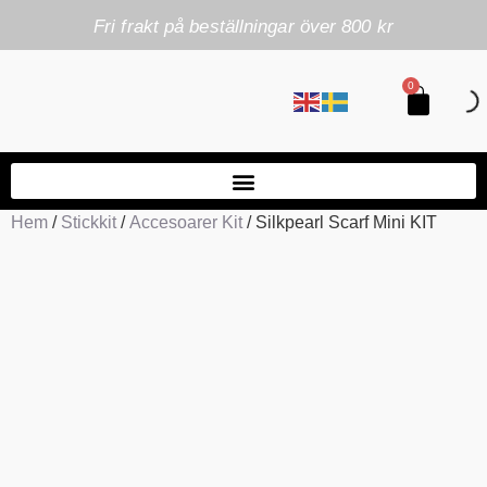
Fri frakt på beställningar över 800 kr
0
Hem
/
Stickkit
/
Accesoarer Kit
/ Silkpearl Scarf Mini KIT