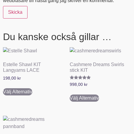
webbläsare till nästa gång jag skriver en kommentar.
Du kanske också gillar …
Estelle Shawl KIT
Cashmere Dreams Swirls
Langyarns LACE
stick KIT
198,00
kr
Betygsatt
998,00
kr
5.00
av 5
Välj Alternativ
Välj Alternativ