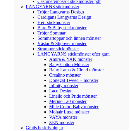
Cashmeremössor stickmönster pdf
LANGYARNS stickmönster
Tröjor Langyarns Design
Cardigans Langyarns Design
Herr stickmönster
Barn & Baby stickmönster
Tröjor Sommar
Sommartoppar och linnen mönster
Västar & Slipover mönster
Strumpor stickmönster
LANGYARNS stickmönster efter garn
Amira & YAK mönster
Baby Cotton Mönster
Baby Lama & Cloud mönster
Crealino mönster
Donegal Tweed + mönster
Infinity mönster
Lace Design
Linello och Pride mönster
Merino 120 mönster
Mille Colori Baby mönster
Mohair Luxe mönster
VAYA mönster
ZEN mönster
Gratis beskrivningar