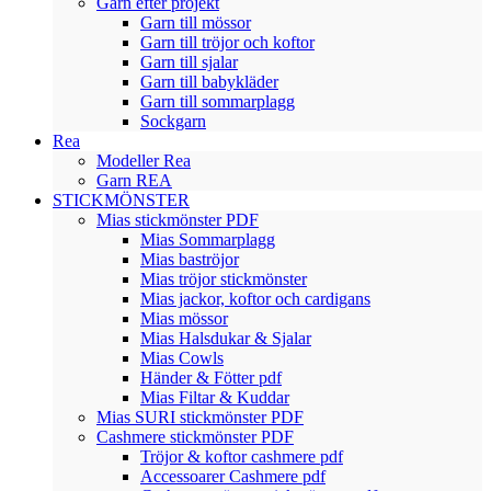
Garn efter projekt
Garn till mössor
Garn till tröjor och koftor
Garn till sjalar
Garn till babykläder
Garn till sommarplagg
Sockgarn
Rea
Modeller Rea
Garn REA
STICKMÖNSTER
Mias stickmönster PDF
Mias Sommarplagg
Mias baströjor
Mias tröjor stickmönster
Mias jackor, koftor och cardigans
Mias mössor
Mias Halsdukar & Sjalar
Mias Cowls
Händer & Fötter pdf
Mias Filtar & Kuddar
Mias SURI stickmönster PDF
Cashmere stickmönster PDF
Tröjor & koftor cashmere pdf
Accessoarer Cashmere pdf