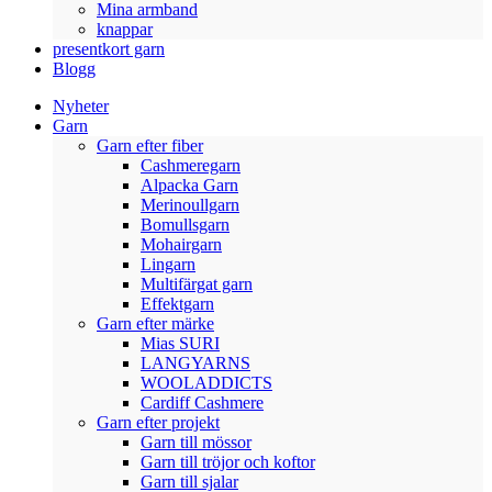
Mina armband
knappar
presentkort garn
Blogg
Nyheter
Garn
Garn efter fiber
Cashmeregarn
Alpacka Garn
Merinoullgarn
Bomullsgarn
Mohairgarn
Lingarn
Multifärgat garn
Effektgarn
Garn efter märke
Mias SURI
LANGYARNS
WOOLADDICTS
Cardiff Cashmere
Garn efter projekt
Garn till mössor
Garn till tröjor och koftor
Garn till sjalar