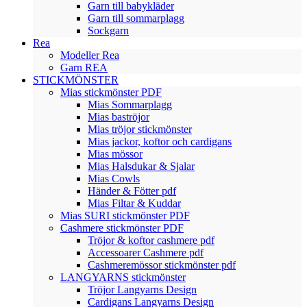
Garn till babykläder
Garn till sommarplagg
Sockgarn
Rea
Modeller Rea
Garn REA
STICKMÖNSTER
Mias stickmönster PDF
Mias Sommarplagg
Mias baströjor
Mias tröjor stickmönster
Mias jackor, koftor och cardigans
Mias mössor
Mias Halsdukar & Sjalar
Mias Cowls
Händer & Fötter pdf
Mias Filtar & Kuddar
Mias SURI stickmönster PDF
Cashmere stickmönster PDF
Tröjor & koftor cashmere pdf
Accessoarer Cashmere pdf
Cashmeremössor stickmönster pdf
LANGYARNS stickmönster
Tröjor Langyarns Design
Cardigans Langyarns Design