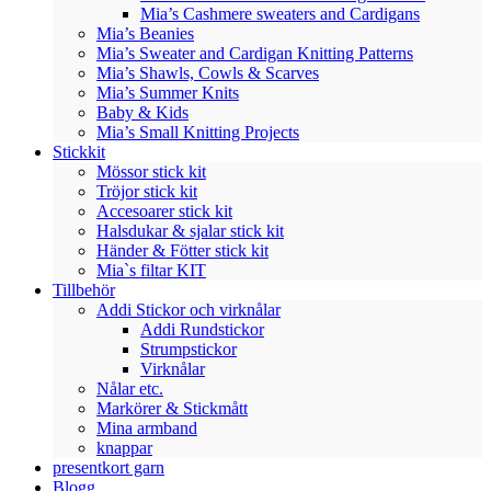
Mia’s Cashmere sweaters and Cardigans
Mia’s Beanies
Mia’s Sweater and Cardigan Knitting Patterns
Mia’s Shawls, Cowls & Scarves
Mia’s Summer Knits
Baby & Kids
Mia’s Small Knitting Projects
Stickkit
Mössor stick kit
Tröjor stick kit
Accesoarer stick kit
Halsdukar & sjalar stick kit
Händer & Fötter stick kit
Mia`s filtar KIT
Tillbehör
Addi Stickor och virknålar
Addi Rundstickor
Strumpstickor
Virknålar
Nålar etc.
Markörer & Stickmått
Mina armband
knappar
presentkort garn
Blogg