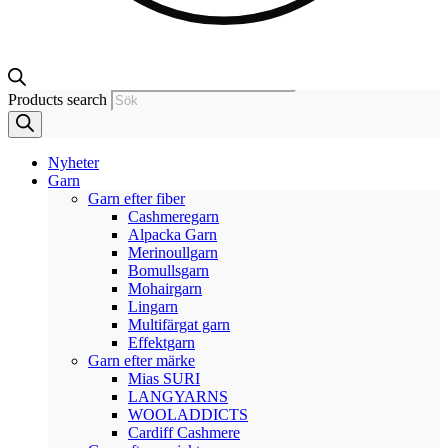
Products search
Nyheter
Garn
Garn efter fiber
Cashmeregarn
Alpacka Garn
Merinoullgarn
Bomullsgarn
Mohairgarn
Lingarn
Multifärgat garn
Effektgarn
Garn efter märke
Mias SURI
LANGYARNS
WOOLADDICTS
Cardiff Cashmere