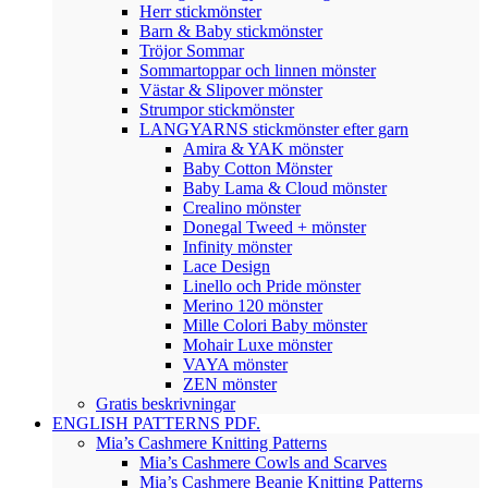
Herr stickmönster
Barn & Baby stickmönster
Tröjor Sommar
Sommartoppar och linnen mönster
Västar & Slipover mönster
Strumpor stickmönster
LANGYARNS stickmönster efter garn
Amira & YAK mönster
Baby Cotton Mönster
Baby Lama & Cloud mönster
Crealino mönster
Donegal Tweed + mönster
Infinity mönster
Lace Design
Linello och Pride mönster
Merino 120 mönster
Mille Colori Baby mönster
Mohair Luxe mönster
VAYA mönster
ZEN mönster
Gratis beskrivningar
ENGLISH PATTERNS PDF.
Mia’s Cashmere Knitting Patterns
Mia’s Cashmere Cowls and Scarves
Mia’s Cashmere Beanie Knitting Patterns