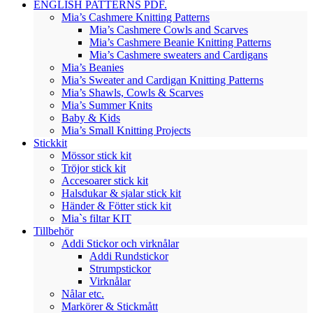
ENGLISH PATTERNS PDF.
Mia’s Cashmere Knitting Patterns
Mia’s Cashmere Cowls and Scarves
Mia’s Cashmere Beanie Knitting Patterns
Mia’s Cashmere sweaters and Cardigans
Mia’s Beanies
Mia’s Sweater and Cardigan Knitting Patterns
Mia’s Shawls, Cowls & Scarves
Mia’s Summer Knits
Baby & Kids
Mia’s Small Knitting Projects
Stickkit
Mössor stick kit
Tröjor stick kit
Accesoarer stick kit
Halsdukar & sjalar stick kit
Händer & Fötter stick kit
Mia`s filtar KIT
Tillbehör
Addi Stickor och virknålar
Addi Rundstickor
Strumpstickor
Virknålar
Nålar etc.
Markörer & Stickmått