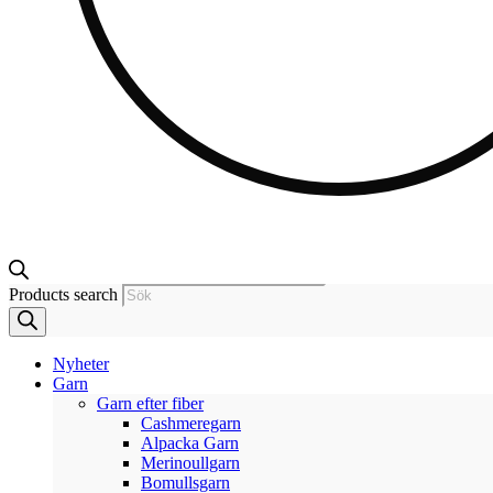
Products search
Nyheter
Garn
Garn efter fiber
Cashmeregarn
Alpacka Garn
Merinoullgarn
Bomullsgarn