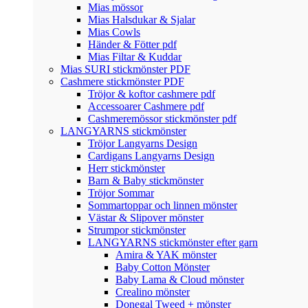
Mias mössor
Mias Halsdukar & Sjalar
Mias Cowls
Händer & Fötter pdf
Mias Filtar & Kuddar
Mias SURI stickmönster PDF
Cashmere stickmönster PDF
Tröjor & koftor cashmere pdf
Accessoarer Cashmere pdf
Cashmeremössor stickmönster pdf
LANGYARNS stickmönster
Tröjor Langyarns Design
Cardigans Langyarns Design
Herr stickmönster
Barn & Baby stickmönster
Tröjor Sommar
Sommartoppar och linnen mönster
Västar & Slipover mönster
Strumpor stickmönster
LANGYARNS stickmönster efter garn
Amira & YAK mönster
Baby Cotton Mönster
Baby Lama & Cloud mönster
Crealino mönster
Donegal Tweed + mönster