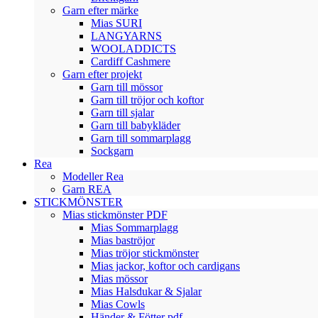
Garn efter märke
Mias SURI
LANGYARNS
WOOLADDICTS
Cardiff Cashmere
Garn efter projekt
Garn till mössor
Garn till tröjor och koftor
Garn till sjalar
Garn till babykläder
Garn till sommarplagg
Sockgarn
Rea
Modeller Rea
Garn REA
STICKMÖNSTER
Mias stickmönster PDF
Mias Sommarplagg
Mias baströjor
Mias tröjor stickmönster
Mias jackor, koftor och cardigans
Mias mössor
Mias Halsdukar & Sjalar
Mias Cowls
Händer & Fötter pdf