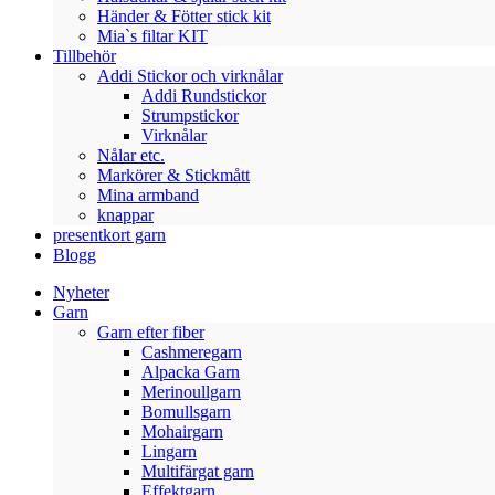
Händer & Fötter stick kit
Mia`s filtar KIT
Tillbehör
Addi Stickor och virknålar
Addi Rundstickor
Strumpstickor
Virknålar
Nålar etc.
Markörer & Stickmått
Mina armband
knappar
presentkort garn
Blogg
Nyheter
Garn
Garn efter fiber
Cashmeregarn
Alpacka Garn
Merinoullgarn
Bomullsgarn
Mohairgarn
Lingarn
Multifärgat garn
Effektgarn