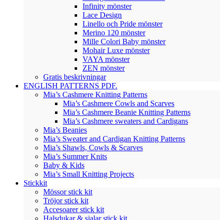
Infinity mönster
Lace Design
Linello och Pride mönster
Merino 120 mönster
Mille Colori Baby mönster
Mohair Luxe mönster
VAYA mönster
ZEN mönster
Gratis beskrivningar
ENGLISH PATTERNS PDF.
Mia’s Cashmere Knitting Patterns
Mia’s Cashmere Cowls and Scarves
Mia’s Cashmere Beanie Knitting Patterns
Mia’s Cashmere sweaters and Cardigans
Mia’s Beanies
Mia’s Sweater and Cardigan Knitting Patterns
Mia’s Shawls, Cowls & Scarves
Mia’s Summer Knits
Baby & Kids
Mia’s Small Knitting Projects
Stickkit
Mössor stick kit
Tröjor stick kit
Accesoarer stick kit
Halsdukar & sjalar stick kit