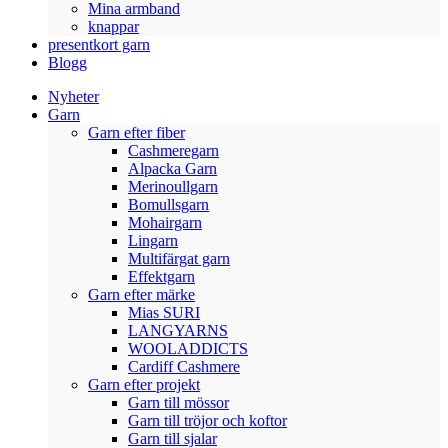
Mina armband
knappar
presentkort garn
Blogg
Nyheter
Garn
Garn efter fiber
Cashmeregarn
Alpacka Garn
Merinoullgarn
Bomullsgarn
Mohairgarn
Lingarn
Multifärgat garn
Effektgarn
Garn efter märke
Mias SURI
LANGYARNS
WOOLADDICTS
Cardiff Cashmere
Garn efter projekt
Garn till mössor
Garn till tröjor och koftor
Garn till sjalar