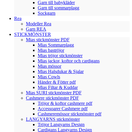
Garn till babykläder
Garn till sommarplagg
Sockgarn
Rea
Modeller Rea
Garn REA
STICKMÖNSTER
Mias stickmönster PDF
Mias Sommarplagg
Mias baströjor
Mias tröjor stickmönster
Mias jackor, koftor och cardigans
Mias mössor
Mias Halsdukar & Sjalar
Mias Cowls
Händer & Fötter pdf
Mias Filtar & Kuddar
Mias SURI stickmönster PDF
Cashmere stickmönster PDF
Tröjor & koftor cashmere pdf
Accessoarer Cashmere pdf
Cashmeremössor stickmönster pdf
LANGYARNS stickmönster
Tröjor Langyarns Design
Cardigans Langyarns Design