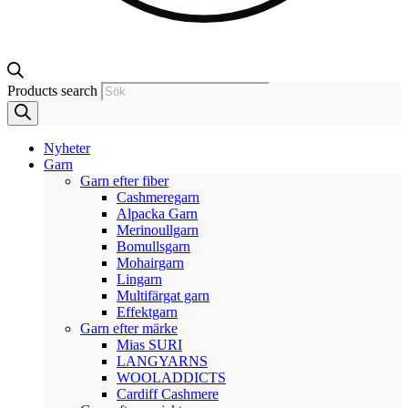
Products search
Nyheter
Garn
Garn efter fiber
Cashmeregarn
Alpacka Garn
Merinoullgarn
Bomullsgarn
Mohairgarn
Lingarn
Multifärgat garn
Effektgarn
Garn efter märke
Mias SURI
LANGYARNS
WOOLADDICTS
Cardiff Cashmere