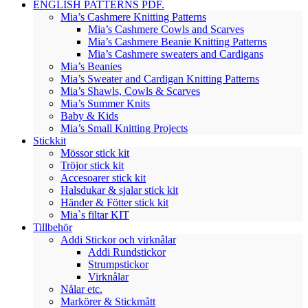
ENGLISH PATTERNS PDF.
Mia’s Cashmere Knitting Patterns
Mia’s Cashmere Cowls and Scarves
Mia’s Cashmere Beanie Knitting Patterns
Mia’s Cashmere sweaters and Cardigans
Mia’s Beanies
Mia’s Sweater and Cardigan Knitting Patterns
Mia’s Shawls, Cowls & Scarves
Mia’s Summer Knits
Baby & Kids
Mia’s Small Knitting Projects
Stickkit
Mössor stick kit
Tröjor stick kit
Accesoarer stick kit
Halsdukar & sjalar stick kit
Händer & Fötter stick kit
Mia`s filtar KIT
Tillbehör
Addi Stickor och virknålar
Addi Rundstickor
Strumpstickor
Virknålar
Nålar etc.
Markörer & Stickmått