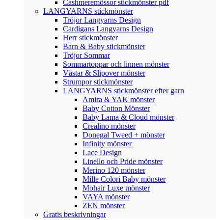
Cashmeremössor stickmönster pdf
LANGYARNS stickmönster
Tröjor Langyarns Design
Cardigans Langyarns Design
Herr stickmönster
Barn & Baby stickmönster
Tröjor Sommar
Sommartoppar och linnen mönster
Västar & Slipover mönster
Strumpor stickmönster
LANGYARNS stickmönster efter garn
Amira & YAK mönster
Baby Cotton Mönster
Baby Lama & Cloud mönster
Crealino mönster
Donegal Tweed + mönster
Infinity mönster
Lace Design
Linello och Pride mönster
Merino 120 mönster
Mille Colori Baby mönster
Mohair Luxe mönster
VAYA mönster
ZEN mönster
Gratis beskrivningar