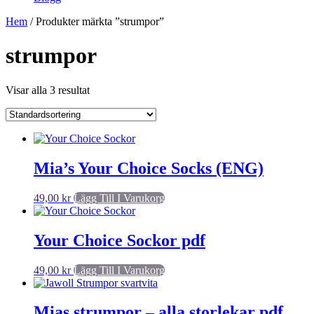
Hem
/ Produkter märkta ”strumpor”
strumpor
Visar alla 3 resultat
Mia’s Your Choice Socks (ENG)
49,00
kr
Lägg Till I Varukorg
Your Choice Sockor pdf
49,00
kr
Lägg Till I Varukorg
Mias strumpor – alla storlekar pdf.