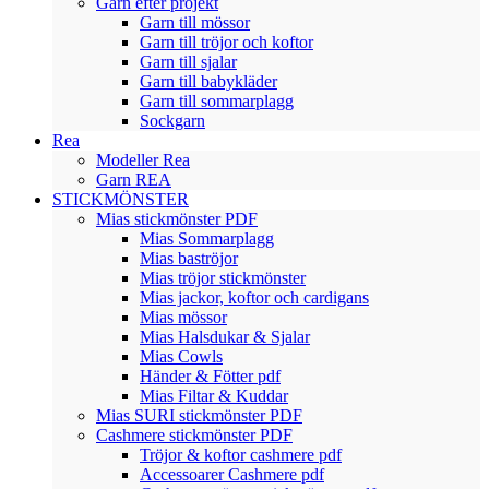
Garn efter projekt
Garn till mössor
Garn till tröjor och koftor
Garn till sjalar
Garn till babykläder
Garn till sommarplagg
Sockgarn
Rea
Modeller Rea
Garn REA
STICKMÖNSTER
Mias stickmönster PDF
Mias Sommarplagg
Mias baströjor
Mias tröjor stickmönster
Mias jackor, koftor och cardigans
Mias mössor
Mias Halsdukar & Sjalar
Mias Cowls
Händer & Fötter pdf
Mias Filtar & Kuddar
Mias SURI stickmönster PDF
Cashmere stickmönster PDF
Tröjor & koftor cashmere pdf
Accessoarer Cashmere pdf