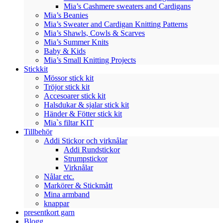
Mia’s Cashmere sweaters and Cardigans
Mia’s Beanies
Mia’s Sweater and Cardigan Knitting Patterns
Mia’s Shawls, Cowls & Scarves
Mia’s Summer Knits
Baby & Kids
Mia’s Small Knitting Projects
Stickkit
Mössor stick kit
Tröjor stick kit
Accesoarer stick kit
Halsdukar & sjalar stick kit
Händer & Fötter stick kit
Mia`s filtar KIT
Tillbehör
Addi Stickor och virknålar
Addi Rundstickor
Strumpstickor
Virknålar
Nålar etc.
Markörer & Stickmått
Mina armband
knappar
presentkort garn
Blogg