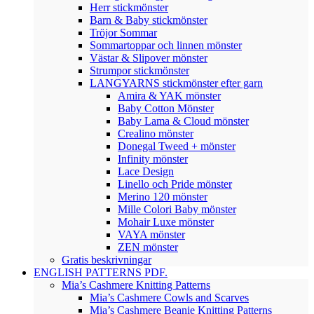
Herr stickmönster
Barn & Baby stickmönster
Tröjor Sommar
Sommartoppar och linnen mönster
Västar & Slipover mönster
Strumpor stickmönster
LANGYARNS stickmönster efter garn
Amira & YAK mönster
Baby Cotton Mönster
Baby Lama & Cloud mönster
Crealino mönster
Donegal Tweed + mönster
Infinity mönster
Lace Design
Linello och Pride mönster
Merino 120 mönster
Mille Colori Baby mönster
Mohair Luxe mönster
VAYA mönster
ZEN mönster
Gratis beskrivningar
ENGLISH PATTERNS PDF.
Mia’s Cashmere Knitting Patterns
Mia’s Cashmere Cowls and Scarves
Mia’s Cashmere Beanie Knitting Patterns