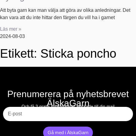
Att byta garn kan man välja att göra av olika anledningar. Det
kan vara att du inte hittar den färgen du vill ha i garnet
Läs mer »
2024-08-03
Etikett: Sticka poncho
Prenumerera på nyhetsbrevet
ÄlskaGarn
E-post
Och få 3 gratis stickmönster skickade till din mail
Gå med i ÄlskaGarn