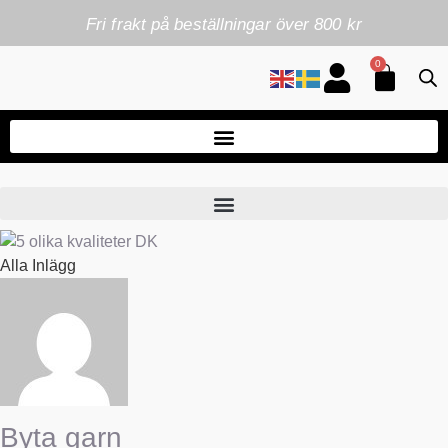
Fri frakt på beställningar över 800 kr
0
Alla Inlägg
Byta garn