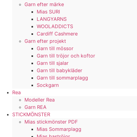
Garn efter märke
Mias SURI
LANGYARNS
WOOLADDICTS
Cardiff Cashmere
Garn efter projekt
Garn till mössor
Garn till tröjor och koftor
Garn till sjalar
Garn till babykläder
Garn till sommarplagg
Sockgarn
Rea
Modeller Rea
Garn REA
STICKMÖNSTER
Mias stickmönster PDF
Mias Sommarplagg
Mias baströjor