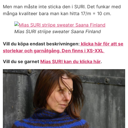
Men man måste inte sticka den i SURI. Det funkar med
många kvaliteer bara man kan hitta 17/m = 10 cm.
Mias SURI striipe sweater Saana Finland
Vill du köpa endast beskrivningen:
klicka här för att se
storlekar och garnåtgång.
Den finns i XS-XXL
Vill du se garnet
Mias SURI kan du klicka här
.