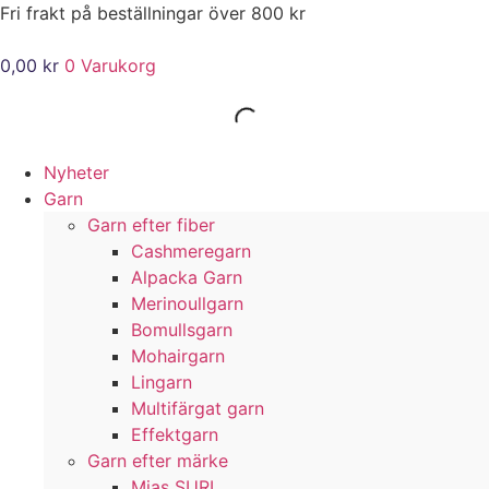
Hoppa
Fri frakt på beställningar över 800 kr
till
innehåll
0,00
kr
0
Varukorg
Nyheter
Garn
Garn efter fiber
Cashmeregarn
Alpacka Garn
Merinoullgarn
Bomullsgarn
Mohairgarn
Lingarn
Multifärgat garn
Effektgarn
Garn efter märke
Mias SURI