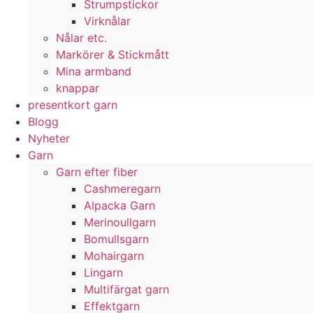
Strumpstickor
Virknålar
Nålar etc.
Markörer & Stickmått
Mina armband
knappar
presentkort garn
Blogg
Nyheter
Garn
Garn efter fiber
Cashmeregarn
Alpacka Garn
Merinoullgarn
Bomullsgarn
Mohairgarn
Lingarn
Multifärgat garn
Effektgarn