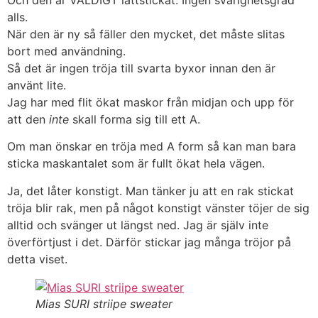
Och den är VÄLDIGT lättstickat. Ingen svårighetsgrad
alls.
När den är ny så fäller den mycket, det måste slitas
bort med användning.
Så det är ingen tröja till svarta byxor innan den är
använt lite.
Jag har med flit ökat maskor från midjan och upp för
att den
inte
skall forma sig till ett A.
Om man önskar en tröja med A form så kan man bara
sticka maskantalet som är fullt ökat hela vägen.
Ja, det låter konstigt. Man tänker ju att en rak stickat
tröja blir rak, men på något konstigt vänster töjer de sig
alltid och svänger ut längst ned. Jag är själv inte
överförtjust i det. Därför stickar jag många tröjor på
detta viset.
Mias SURI striipe sweater