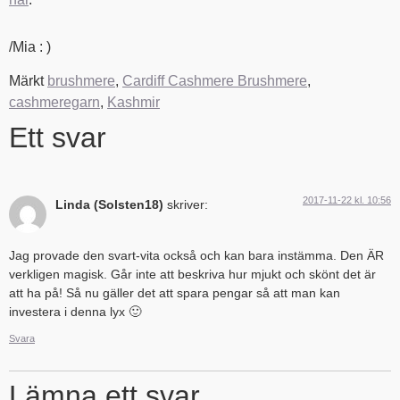
/Mia : )
Märkt
brushmere
,
Cardiff Cashmere Brushmere
,
cashmeregarn
,
Kashmir
Ett svar
2017-11-22 kl. 10:56
Linda (Solsten18)
skriver:
Jag provade den svart-vita också och kan bara instämma. Den ÄR
verkligen magisk. Går inte att beskriva hur mjukt och skönt det är
att ha på! Så nu gäller det att spara pengar så att man kan
investera i denna lyx 🙂
Svara
Lämna ett svar