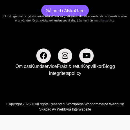
Gå med i ÄlskaGarn
Om du går med i nyhetsbrevet ÄlskaGarn så godkänner du att vi samlar din information som
vi använder för att skicka nyhetsbrevet till dig. Läs mer här
integritetspolicy.
Om oss
Kundservice
Frakt & retur
Köpvillkor
Blogg
integritetspolicy
Copyright 2026 © All rights Reserved.
Wordpress Woocommerce Webbutik
Skapad Av Webbyrå Interwebsite