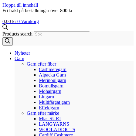
Hoppa till innehåll
Fri frakt på beställningar över 800 kr
0,00
kr
0
Varukorg
Products search
Nyheter
Garn
Garn efter fiber
Cashmeregarn
Alpacka Garn
Merinoullgarn
Bomullsgarn
Mohairgarn
Lingarn
Multifärgat garn
Effektgarn
Garn efter märke
Mias SURI
LANGYARNS
WOOLADDICTS
Cardiff Cashmere