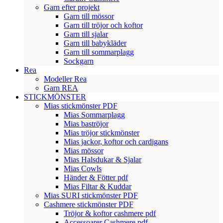
Garn efter projekt
Garn till mössor
Garn till tröjor och koftor
Garn till sjalar
Garn till babykläder
Garn till sommarplagg
Sockgarn
Rea
Modeller Rea
Garn REA
STICKMÖNSTER
Mias stickmönster PDF
Mias Sommarplagg
Mias baströjor
Mias tröjor stickmönster
Mias jackor, koftor och cardigans
Mias mössor
Mias Halsdukar & Sjalar
Mias Cowls
Händer & Fötter pdf
Mias Filtar & Kuddar
Mias SURI stickmönster PDF
Cashmere stickmönster PDF
Tröjor & koftor cashmere pdf
Accessoarer Cashmere pdf