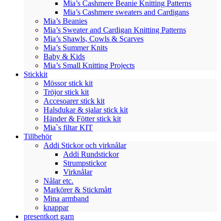
Mia’s Cashmere Beanie Knitting Patterns
Mia’s Cashmere sweaters and Cardigans
Mia’s Beanies
Mia’s Sweater and Cardigan Knitting Patterns
Mia’s Shawls, Cowls & Scarves
Mia’s Summer Knits
Baby & Kids
Mia’s Small Knitting Projects
Stickkit
Mössor stick kit
Tröjor stick kit
Accesoarer stick kit
Halsdukar & sjalar stick kit
Händer & Fötter stick kit
Mia`s filtar KIT
Tillbehör
Addi Stickor och virknålar
Addi Rundstickor
Strumpstickor
Virknålar
Nålar etc.
Markörer & Stickmått
Mina armband
knappar
presentkort garn