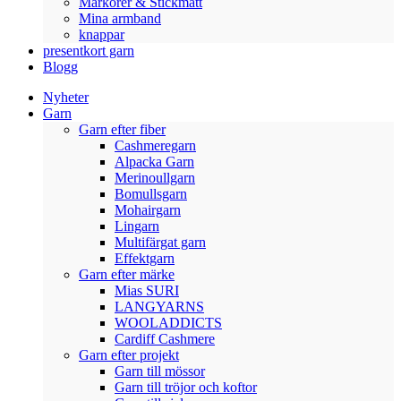
Markörer & Stickmått
Mina armband
knappar
presentkort garn
Blogg
Nyheter
Garn
Garn efter fiber
Cashmeregarn
Alpacka Garn
Merinoullgarn
Bomullsgarn
Mohairgarn
Lingarn
Multifärgat garn
Effektgarn
Garn efter märke
Mias SURI
LANGYARNS
WOOLADDICTS
Cardiff Cashmere
Garn efter projekt
Garn till mössor
Garn till tröjor och koftor