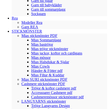
Garn till sjalar
Garn till babykläder
Garn till sommarplagg
Sockgarn
Rea
Modeller Rea
Garn REA
STICKMÖNSTER
Mias stickmönster PDF
Mias Sommarplagg
Mias baströjor
Mias tröjor stickmönster
Mias jackor, koftor och cardigans
Mias mössor
Mias Halsdukar & Sjalar
Mias Cowls
Händer & Fötter pdf
Mias Filtar & Kuddar
Mias SURI stickmönster PDF
Cashmere stickmönster PDF
Tröjor & koftor cashmere pdf
Accessoarer Cashmere pdf
Cashmeremössor stickmönster pdf
LANGYARNS stickmönster
Tröjor Langyarns Design