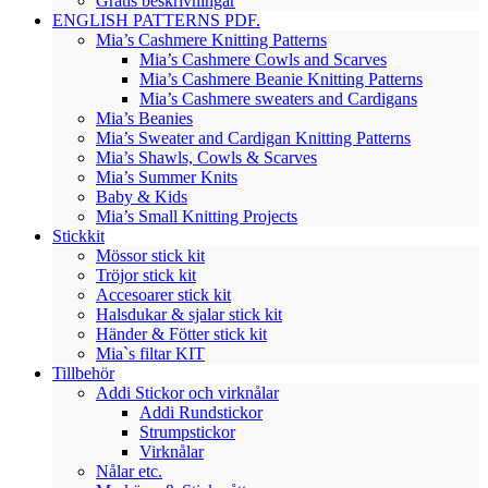
Gratis beskrivningar
ENGLISH PATTERNS PDF.
Mia’s Cashmere Knitting Patterns
Mia’s Cashmere Cowls and Scarves
Mia’s Cashmere Beanie Knitting Patterns
Mia’s Cashmere sweaters and Cardigans
Mia’s Beanies
Mia’s Sweater and Cardigan Knitting Patterns
Mia’s Shawls, Cowls & Scarves
Mia’s Summer Knits
Baby & Kids
Mia’s Small Knitting Projects
Stickkit
Mössor stick kit
Tröjor stick kit
Accesoarer stick kit
Halsdukar & sjalar stick kit
Händer & Fötter stick kit
Mia`s filtar KIT
Tillbehör
Addi Stickor och virknålar
Addi Rundstickor
Strumpstickor
Virknålar
Nålar etc.