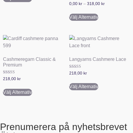
Betygsatt
0,00
kr
–
318,00
kr
5.00
av 5
Välj Alternativ
Cashmeregarn Classic &
Langyarns Cashmere Lace
Premium
Betygsatt
218,00
kr
5.00
Betygsatt
218,00
kr
av 5
5.00
av 5
Välj Alternativ
Välj Alternativ
Prenumerera på nyhetsbrevet