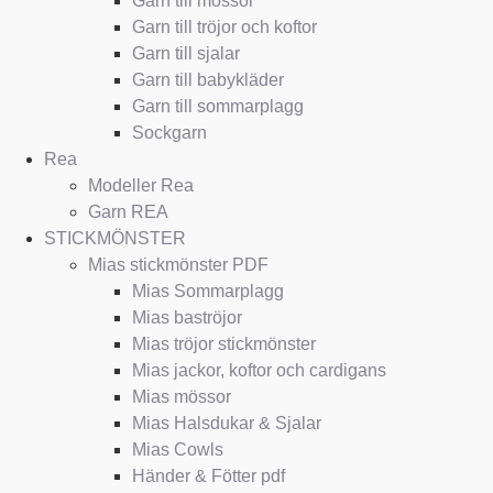
Garn till mössor
Garn till tröjor och koftor
Garn till sjalar
Garn till babykläder
Garn till sommarplagg
Sockgarn
Rea
Modeller Rea
Garn REA
STICKMÖNSTER
Mias stickmönster PDF
Mias Sommarplagg
Mias baströjor
Mias tröjor stickmönster
Mias jackor, koftor och cardigans
Mias mössor
Mias Halsdukar & Sjalar
Mias Cowls
Händer & Fötter pdf