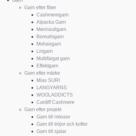
Garn
Garn efter fiber
Cashmeregarn
Alpacka Garn
Merinoullgarn
Bomullsgarn
Mohairgarn
Lingarn
Multifärgat garn
Effektgarn
Garn efter märke
Mias SURI
LANGYARNS
WOOLADDICTS
Cardiff Cashmere
Garn efter projekt
Garn till mössor
Garn till tröjor och koftor
Garn till sjalar