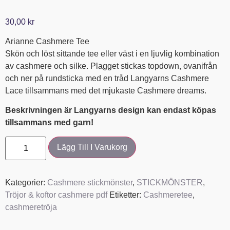
Betygsatt
1
5.00
av 5
30,00
kr
baserat på
kundrecension
Arianne Cashmere Tee
Skön och löst sittande tee eller väst i en ljuvlig kombination
av cashmere och silke. Plagget stickas topdown, ovanifrån
och ner på rundsticka med en tråd Langyarns Cashmere
Lace tillsammans med det mjukaste Cashmere dreams.
Beskrivningen är Langyarns design kan endast köpas
tillsammans med garn!
Lägg Till I Varukorg
Kategorier:
Cashmere stickmönster
,
STICKMÖNSTER
,
Tröjor & koftor cashmere pdf
Etiketter:
Cashmeretee
,
cashmeretröja