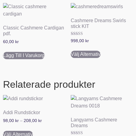
Cashmere Dreams Swirls
stick KIT
Classic Cashmere Cardigan
pdf.
Betygsatt
998,00
kr
60,00
kr
5.00
av 5
Välj Alternativ
Lägg Till I Varukorg
Relaterade produkter
Addi Rundstickor
Langyarns Cashmere
98,00
kr
–
208,00
kr
Dreams
Välj Alternativ