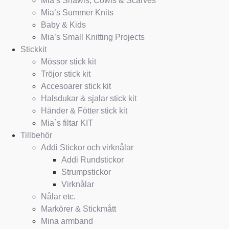
Mia’s Shawls, Cowls & Scarves
Mia’s Summer Knits
Baby & Kids
Mia’s Small Knitting Projects
Stickkit
Mössor stick kit
Tröjor stick kit
Accesoarer stick kit
Halsdukar & sjalar stick kit
Händer & Fötter stick kit
Mia`s filtar KIT
Tillbehör
Addi Stickor och virknålar
Addi Rundstickor
Strumpstickor
Virknålar
Nålar etc.
Markörer & Stickmått
Mina armband