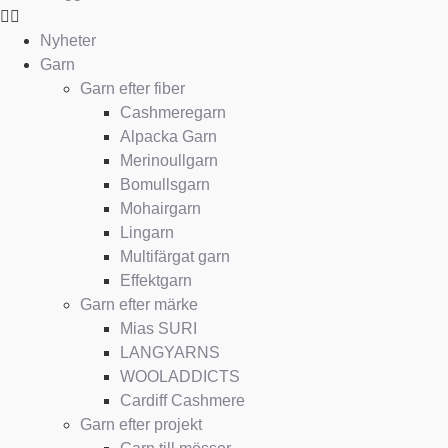
Nyheter
Garn
Garn efter fiber
Cashmeregarn
Alpacka Garn
Merinoullgarn
Bomullsgarn
Mohairgarn
Lingarn
Multifärgat garn
Effektgarn
Garn efter märke
Mias SURI
LANGYARNS
WOOLADDICTS
Cardiff Cashmere
Garn efter projekt