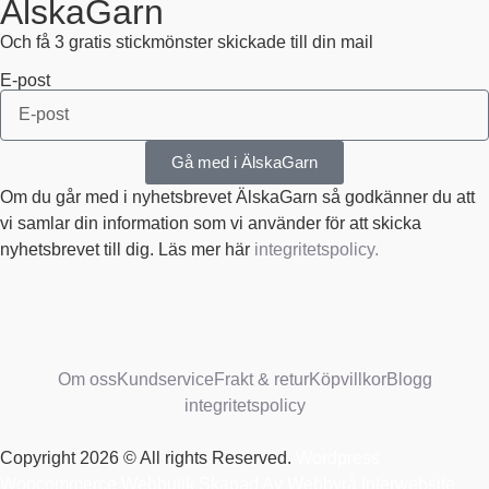
ÄlskaGarn
Och få 3 gratis stickmönster skickade till din mail
E-post
Gå med i ÄlskaGarn
Om du går med i nyhetsbrevet ÄlskaGarn så godkänner du att
vi samlar din information som vi använder för att skicka
nyhetsbrevet till dig. Läs mer här
integritetspolicy.
Om oss
Kundservice
Frakt & retur
Köpvillkor
Blogg
integritetspolicy
Copyright 2026 © All rights Reserved.
Wordpress
Woocommerce Webbutik Skapad Av Webbyrå Interwebsite