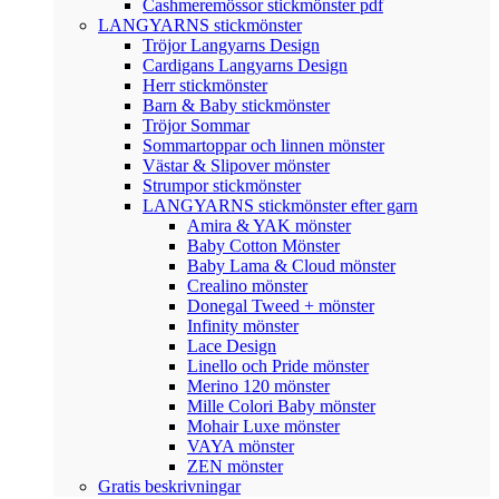
Cashmeremössor stickmönster pdf
LANGYARNS stickmönster
Tröjor Langyarns Design
Cardigans Langyarns Design
Herr stickmönster
Barn & Baby stickmönster
Tröjor Sommar
Sommartoppar och linnen mönster
Västar & Slipover mönster
Strumpor stickmönster
LANGYARNS stickmönster efter garn
Amira & YAK mönster
Baby Cotton Mönster
Baby Lama & Cloud mönster
Crealino mönster
Donegal Tweed + mönster
Infinity mönster
Lace Design
Linello och Pride mönster
Merino 120 mönster
Mille Colori Baby mönster
Mohair Luxe mönster
VAYA mönster
ZEN mönster
Gratis beskrivningar