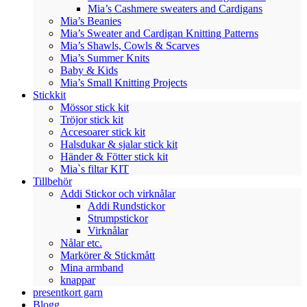
Mia’s Cashmere sweaters and Cardigans
Mia’s Beanies
Mia’s Sweater and Cardigan Knitting Patterns
Mia’s Shawls, Cowls & Scarves
Mia’s Summer Knits
Baby & Kids
Mia’s Small Knitting Projects
Stickkit
Mössor stick kit
Tröjor stick kit
Accesoarer stick kit
Halsdukar & sjalar stick kit
Händer & Fötter stick kit
Mia`s filtar KIT
Tillbehör
Addi Stickor och virknålar
Addi Rundstickor
Strumpstickor
Virknålar
Nålar etc.
Markörer & Stickmått
Mina armband
knappar
presentkort garn
Blogg