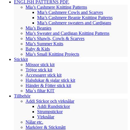
ENGLISH PATTERNS PDF.
Mia’s Cashmere Knitting Patterns
Mia’s Cashmere Cowls and Scarves
Mia’s Cashmere Beanie Knitting Patterns
Mia’s Cashmere sweaters and Cardigans
Mia’s Beanies
Mia’s Sweater and Cardigan Knitting Patterns
Mia’s Shawls, Cowls & Scarves
Mia’s Summer Knits
Baby & Kids
Mia’s Small Knitting Projects
Stickkit
Mössor stick kit
Tröjor stick kit
Accesoarer stick kit
Halsdukar & sjalar stick kit
Händer & Fötter stick kit
Mia`s filtar KIT
Tillbehör
Addi Stickor och virknålar
Addi Rundstickor
Strumpstickor
Virknålar
Nålar etc.
Markörer & Stickmått