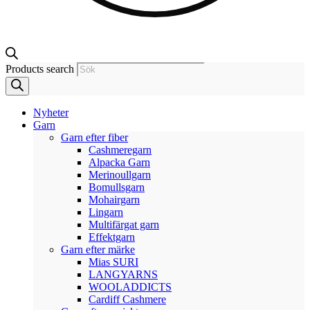
Products search
Nyheter
Garn
Garn efter fiber
Cashmeregarn
Alpacka Garn
Merinoullgarn
Bomullsgarn
Mohairgarn
Lingarn
Multifärgat garn
Effektgarn
Garn efter märke
Mias SURI
LANGYARNS
WOOLADDICTS
Cardiff Cashmere