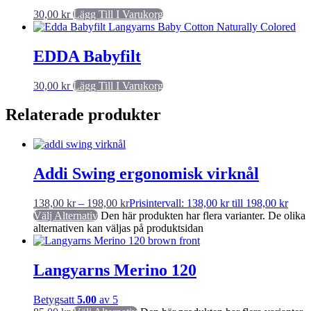
30,00
kr
Lägg Till I Varukorg
EDDA Babyfilt
30,00
kr
Lägg Till I Varukorg
Relaterade produkter
Addi Swing ergonomisk virknål
138,00
kr
–
198,00
kr
Prisintervall: 138,00 kr till 198,00 kr
Välj Alternativ
Den här produkten har flera varianter. De olika
alternativen kan väljas på produktsidan
Langyarns Merino 120
Betygsatt
5.00
av 5