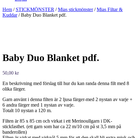
Hem
/
STICKMÖNSTER
/
Mias stickmönster
/
Mias Filtar &
Kuddar
/ Baby Duo Blanket pdf.
Baby Duo Blanket pdf.
50,00
kr
En beskrivning med förslag till hur du kan randa denna filt med 8
olika färger.
Garn använt i denna filten är 2 ljusa färger-med 2 nystan av varje +
6 andra färger med 1 nystan av varje.
Totalt 10 nystan a 120 m.
Filten är 85 x 85 cm och virkat i ett Merinoullgarn i DK-
stickfasthet. (ett garn som har ca 22 m/10 cm på st 3,5 mm på
banderollen)
Filten är virkat med virknål 5 mm för att den skall bli extra mjuk och