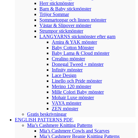
Herr stickmönster
Barn & Baby stickmönster
Tröjor Sommar
Sommartoppar och linnen mönster
Västar & Slipover mönster
Strumpor stickmönster
LANGYARNS stickmönster efter garn
Amira & YAK mönster
Baby Cotton Mönster
Baby Lama & Cloud mönster
Crealino mönster
Donegal Tweed + mönster
Infinity mönster
Lace Design
Linello och Pride mönster
Merino 120 mönster
Mille Colori Baby mönster
Mohair Luxe mönster
VAYA mönster
ZEN mönster
Gratis beskrivningar
ENGLISH PATTERNS PDF.
Mia’s Cashmere Knitting Patterns
Mia’s Cashmere Cowls and Scarves
Mia’s Cashmere Beanie Knitting Patterns