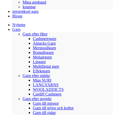
Mina armband
knappar
presentkort garn
Blogg
Nyheter
Garn
Garn efter fiber
Cashmeregarn
Alpacka Garn
Merinoullgarn
Bomullsgarn
Mohairgarn
Lingarn
Multifärgat garn
Effektgarn
Garn efter märke
Mias SURI
LANGYARNS
WOOLADDICTS
Cardiff Cashmere
Garn efter projekt
Garn till mössor
Garn till tröjor och koftor
Garn till sjalar