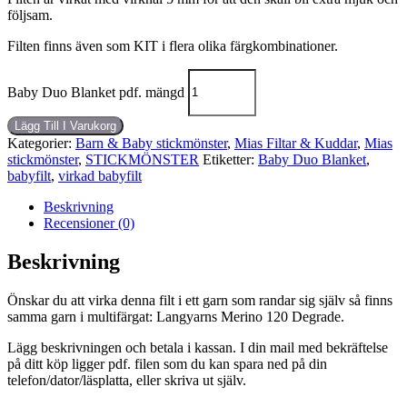
följsam.
Filten finns även som KIT i flera olika färgkombinationer.
Baby Duo Blanket pdf. mängd
Lägg Till I Varukorg
Kategorier:
Barn & Baby stickmönster
,
Mias Filtar & Kuddar
,
Mias
stickmönster
,
STICKMÖNSTER
Etiketter:
Baby Duo Blanket
,
babyfilt
,
virkad babyfilt
Beskrivning
Recensioner (0)
Beskrivning
Önskar du att virka denna filt i ett garn som randar sig själv så finns
samma garn i multifärgat: Langyarns Merino 120 Degrade.
Lägg beskrivningen och betala i kassan. I din mail med bekräftelse
på ditt köp ligger pdf. filen som du kan spara ned på din
telefon/dator/läsplatta, eller skriva ut själv.