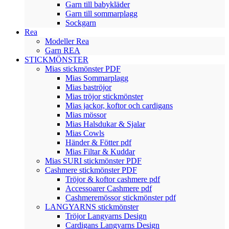
Garn till babykläder
Garn till sommarplagg
Sockgarn
Rea
Modeller Rea
Garn REA
STICKMÖNSTER
Mias stickmönster PDF
Mias Sommarplagg
Mias baströjor
Mias tröjor stickmönster
Mias jackor, koftor och cardigans
Mias mössor
Mias Halsdukar & Sjalar
Mias Cowls
Händer & Fötter pdf
Mias Filtar & Kuddar
Mias SURI stickmönster PDF
Cashmere stickmönster PDF
Tröjor & koftor cashmere pdf
Accessoarer Cashmere pdf
Cashmeremössor stickmönster pdf
LANGYARNS stickmönster
Tröjor Langyarns Design
Cardigans Langyarns Design