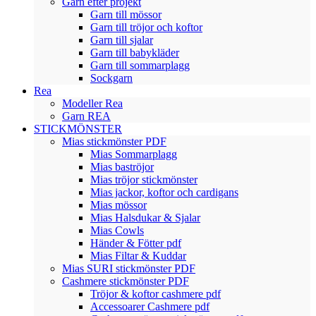
Garn efter projekt
Garn till mössor
Garn till tröjor och koftor
Garn till sjalar
Garn till babykläder
Garn till sommarplagg
Sockgarn
Rea
Modeller Rea
Garn REA
STICKMÖNSTER
Mias stickmönster PDF
Mias Sommarplagg
Mias baströjor
Mias tröjor stickmönster
Mias jackor, koftor och cardigans
Mias mössor
Mias Halsdukar & Sjalar
Mias Cowls
Händer & Fötter pdf
Mias Filtar & Kuddar
Mias SURI stickmönster PDF
Cashmere stickmönster PDF
Tröjor & koftor cashmere pdf
Accessoarer Cashmere pdf