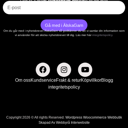
Och få 3 gratis stickmönster skickade till din mail
Gå med i ÄlskaGarn
Om du går med i nyhetsbrevet ÄlskaGarn så godkänner du att vi samlar din information som
vi använder för att skicka nyhetsbrevet till dig. Läs mer här
integritetspolicy.
Om oss
Kundservice
Frakt & retur
Köpvillkor
Blogg
integritetspolicy
Copyright 2026 © All rights Reserved.
Wordpress Woocommerce Webbutik
Skapad Av Webbyrå Interwebsite