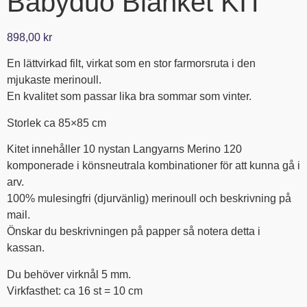
Babyduo Blanket KIT
898,00
kr
En lättvirkad filt, virkat som en stor farmorsruta i den
mjukaste merinoull.
En kvalitet som passar lika bra sommar som vinter.
Storlek ca 85×85 cm
Kitet innehåller 10 nystan Langyarns Merino 120
komponerade i könsneutrala kombinationer för att kunna gå i
arv.
100% mulesingfri (djurvänlig) merinoull och beskrivning på
mail.
Önskar du beskrivningen på papper så notera detta i
kassan.
Du behöver virknål 5 mm.
Virkfasthet: ca 16 st = 10 cm