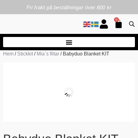
Fri frakt på beställningar över 800 kr
0
Hem
/
Stickkit
/
Mia`s filtar
/ Babyduo Blanket KIT