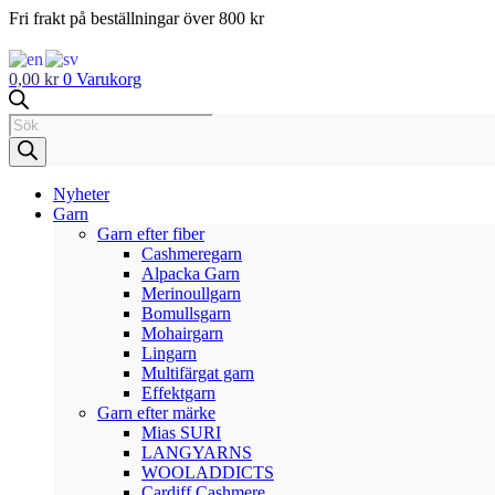
Hoppa
Fri frakt på beställningar över 800 kr
till
innehåll
0,00
kr
0
Varukorg
Products
search
Nyheter
Garn
Garn efter fiber
Cashmeregarn
Alpacka Garn
Merinoullgarn
Bomullsgarn
Mohairgarn
Lingarn
Multifärgat garn
Effektgarn
Garn efter märke
Mias SURI
LANGYARNS
WOOLADDICTS
Cardiff Cashmere