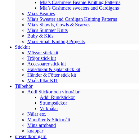
Mia’s Cashmere Beanie Knitting Patterns
Mia’s Cashmere sweaters and Cardigans
Mia’s Beanies
Mia’s Sweater and Cardigan Knitting Patterns
Mia’s Shawls, Cowls & Scarves
Mia’s Summer Knits
Baby & Kids
Mia’s Small Knitting Projects
Stickkit
Mössor stick kit
Tröjor stick kit
Accesoarer stick kit
Halsdukar & sjalar stick kit
Händer & Fötter stick kit
Mia`s filtar KIT
Tillbehör
Addi Stickor och virknålar
Addi Rundstickor
Strumpstickor
Virknålar
Nålar etc.
Markörer & Stickmått
Mina armband
knappar
presentkort garn