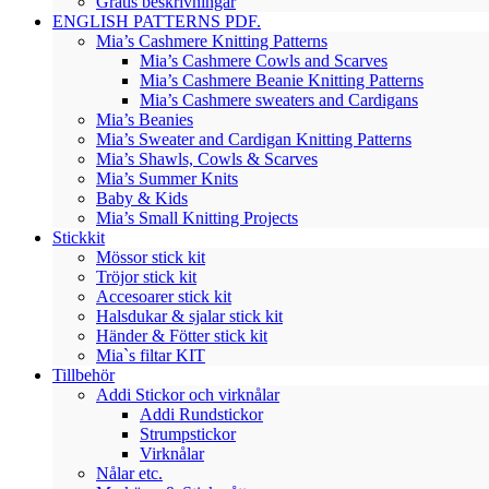
Gratis beskrivningar
ENGLISH PATTERNS PDF.
Mia’s Cashmere Knitting Patterns
Mia’s Cashmere Cowls and Scarves
Mia’s Cashmere Beanie Knitting Patterns
Mia’s Cashmere sweaters and Cardigans
Mia’s Beanies
Mia’s Sweater and Cardigan Knitting Patterns
Mia’s Shawls, Cowls & Scarves
Mia’s Summer Knits
Baby & Kids
Mia’s Small Knitting Projects
Stickkit
Mössor stick kit
Tröjor stick kit
Accesoarer stick kit
Halsdukar & sjalar stick kit
Händer & Fötter stick kit
Mia`s filtar KIT
Tillbehör
Addi Stickor och virknålar
Addi Rundstickor
Strumpstickor
Virknålar
Nålar etc.