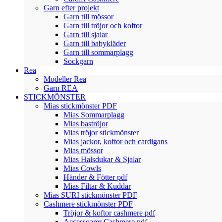
Garn efter projekt
Garn till mössor
Garn till tröjor och koftor
Garn till sjalar
Garn till babykläder
Garn till sommarplagg
Sockgarn
Rea
Modeller Rea
Garn REA
STICKMÖNSTER
Mias stickmönster PDF
Mias Sommarplagg
Mias baströjor
Mias tröjor stickmönster
Mias jackor, koftor och cardigans
Mias mössor
Mias Halsdukar & Sjalar
Mias Cowls
Händer & Fötter pdf
Mias Filtar & Kuddar
Mias SURI stickmönster PDF
Cashmere stickmönster PDF
Tröjor & koftor cashmere pdf
Accessoarer Cashmere pdf