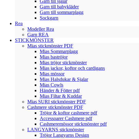
Garn till sjalar
Garn till babykläder
Garn till sommarplagg
Sockgarn
Rea
Modeller Rea
Garn REA
STICKMÖNSTER
Mias stickmönster PDF
Mias Sommarplagg
Mias baströjor
Mias tröjor stickmönster
Mias jackor, koftor och cardigans
Mias mössor
Mias Halsdukar & Sjalar
Mias Cowls
Händer & Fötter pdf
Mias Filtar & Kuddar
Mias SURI stickmönster PDF
Cashmere stickmönster PDF
Tröjor & koftor cashmere pdf
Accessoarer Cashmere pdf
Cashmeremössor stickmönster pdf
LANGYARNS stickmönster
Tröjor Langyarns Design