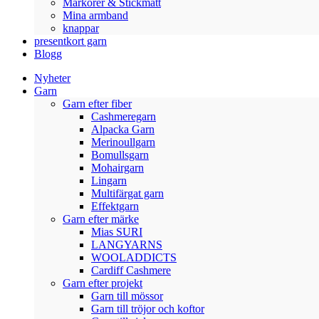
Markörer & Stickmått
Mina armband
knappar
presentkort garn
Blogg
Nyheter
Garn
Garn efter fiber
Cashmeregarn
Alpacka Garn
Merinoullgarn
Bomullsgarn
Mohairgarn
Lingarn
Multifärgat garn
Effektgarn
Garn efter märke
Mias SURI
LANGYARNS
WOOLADDICTS
Cardiff Cashmere
Garn efter projekt
Garn till mössor
Garn till tröjor och koftor