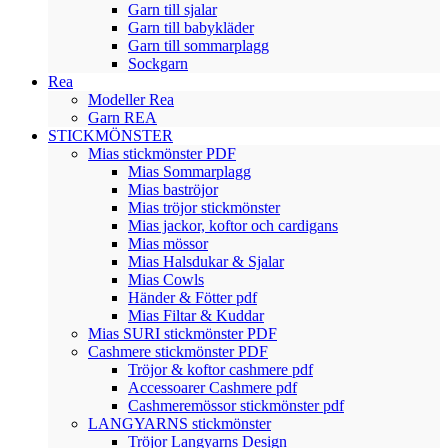
Garn till sjalar
Garn till babykläder
Garn till sommarplagg
Sockgarn
Rea
Modeller Rea
Garn REA
STICKMÖNSTER
Mias stickmönster PDF
Mias Sommarplagg
Mias baströjor
Mias tröjor stickmönster
Mias jackor, koftor och cardigans
Mias mössor
Mias Halsdukar & Sjalar
Mias Cowls
Händer & Fötter pdf
Mias Filtar & Kuddar
Mias SURI stickmönster PDF
Cashmere stickmönster PDF
Tröjor & koftor cashmere pdf
Accessoarer Cashmere pdf
Cashmeremössor stickmönster pdf
LANGYARNS stickmönster
Tröjor Langyarns Design