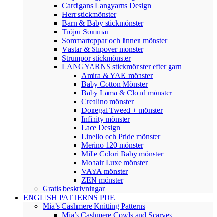
Cardigans Langyarns Design
Herr stickmönster
Barn & Baby stickmönster
Tröjor Sommar
Sommartoppar och linnen mönster
Västar & Slipover mönster
Strumpor stickmönster
LANGYARNS stickmönster efter garn
Amira & YAK mönster
Baby Cotton Mönster
Baby Lama & Cloud mönster
Crealino mönster
Donegal Tweed + mönster
Infinity mönster
Lace Design
Linello och Pride mönster
Merino 120 mönster
Mille Colori Baby mönster
Mohair Luxe mönster
VAYA mönster
ZEN mönster
Gratis beskrivningar
ENGLISH PATTERNS PDF.
Mia’s Cashmere Knitting Patterns
Mia’s Cashmere Cowls and Scarves