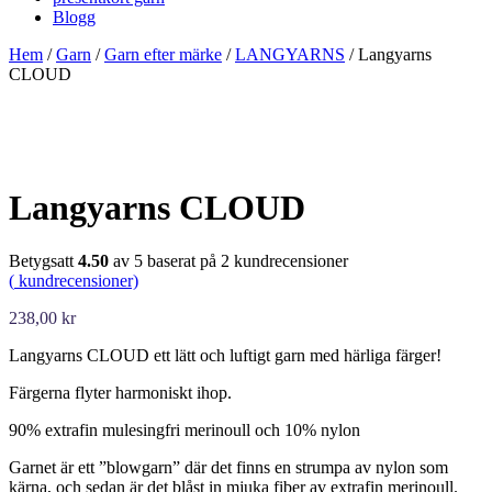
Blogg
Hem
/
Garn
/
Garn efter märke
/
LANGYARNS
/ Langyarns
CLOUD
Langyarns CLOUD
Betygsatt
4.50
av 5 baserat på
2
kundrecensioner
(
kundrecensioner)
238,00
kr
Langyarns CLOUD ett lätt och luftigt garn med härliga färger!
Färgerna flyter harmoniskt ihop.
90% extrafin mulesingfri merinoull och 10% nylon
Garnet är ett ”blowgarn” där det finns en strumpa av nylon som
kärna, och sedan är det blåst in mjuka fiber av extrafin merinoull.