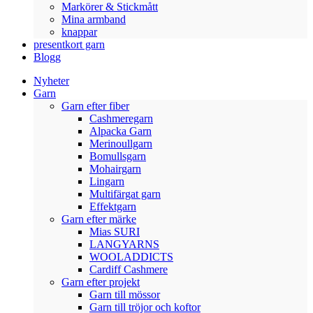
Markörer & Stickmått
Mina armband
knappar
presentkort garn
Blogg
Nyheter
Garn
Garn efter fiber
Cashmeregarn
Alpacka Garn
Merinoullgarn
Bomullsgarn
Mohairgarn
Lingarn
Multifärgat garn
Effektgarn
Garn efter märke
Mias SURI
LANGYARNS
WOOLADDICTS
Cardiff Cashmere
Garn efter projekt
Garn till mössor
Garn till tröjor och koftor