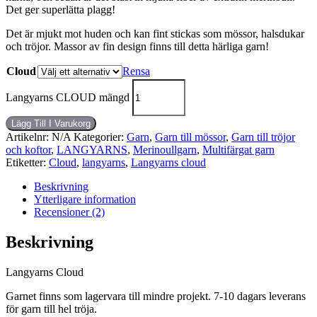
Det ger superlätta plagg!
Det är mjukt mot huden och kan fint stickas som mössor, halsdukar
och tröjor. Massor av fin design finns till detta härliga garn!
Cloud
Rensa
Langyarns CLOUD mängd
Lägg Till I Varukorg
Artikelnr:
N/A
Kategorier:
Garn
,
Garn till mössor
,
Garn till tröjor
och koftor
,
LANGYARNS
,
Merinoullgarn
,
Multifärgat garn
Etiketter:
Cloud
,
langyarns
,
Langyarns cloud
Beskrivning
Ytterligare information
Recensioner (2)
Beskrivning
Langyarns Cloud
Garnet finns som lagervara till mindre projekt. 7-10 dagars leverans
för garn till hel tröja.