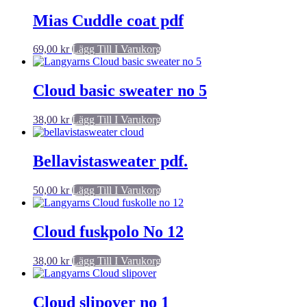
Mias Cuddle coat pdf
69,00
kr
Lägg Till I Varukorg
Cloud basic sweater no 5
38,00
kr
Lägg Till I Varukorg
Bellavistasweater pdf.
50,00
kr
Lägg Till I Varukorg
Cloud fuskpolo No 12
38,00
kr
Lägg Till I Varukorg
Cloud slipover no 1