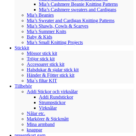
Mia’s Cashmere Beanie Knitting Patterns
Mia’s Cashmere sweaters and Cardigans
Mia’s Beanies
Mia’s Sweater and Cardigan Knitting Patterns
Mia’s Shawls, Cowls & Scarves
Mia’s Summer Knits
Baby & Kids
Mia’s Small Knitting Projects
Stickkit
Mössor stick kit
Tröjor stick kit
Accesoarer stick kit
Halsdukar & sjalar stick kit
Händer & Fötter stick kit
Mia`s filtar KIT
Tillbehör
Addi Stickor och virknålar
Addi Rundstickor
Strumpstickor
Virknålar
Nålar etc.
Markörer & Stickmått
Mina armband
knappar
presentkort garn