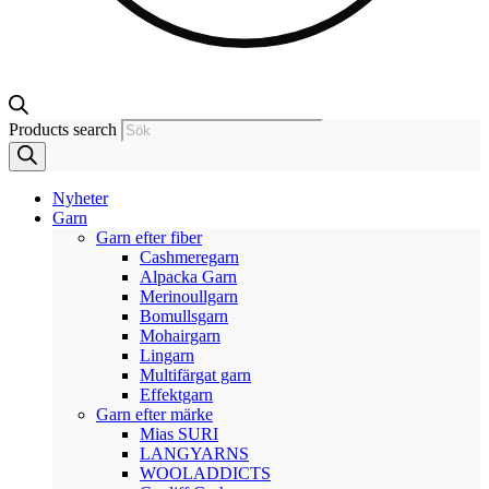
Products search
Nyheter
Garn
Garn efter fiber
Cashmeregarn
Alpacka Garn
Merinoullgarn
Bomullsgarn
Mohairgarn
Lingarn
Multifärgat garn
Effektgarn
Garn efter märke
Mias SURI
LANGYARNS
WOOLADDICTS