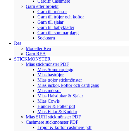
Cardiff Cashmere
Garn efter projekt
Garn till mössor
Garn till tröjor och koftor
Garn till sjalar
Garn till babykläder
Garn till sommarplagg
Sockgarn
Rea
Modeller Rea
Garn REA
STICKMÖNSTER
Mias stickmönster PDF
Mias Sommarplagg
Mias baströjor
Mias tröjor stickmönster
Mias jackor, koftor och cardigans
Mias mössor
Mias Halsdukar & Sjalar
Mias Cowls
Händer & Fötter pdf
Mias Filtar & Kuddar
Mias SURI stickmönster PDF
Cashmere stickmönster PDF
Tröjor & koftor cashmere pdf