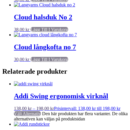
Cloud halsduk No 2
38,00
kr
Lägg Till I Varukorg
Cloud långkofta no 7
30,00
kr
Lägg Till I Varukorg
Relaterade produkter
Addi Swing ergonomisk virknål
138,00
kr
–
198,00
kr
Prisintervall: 138,00 kr till 198,00 kr
Välj Alternativ
Den här produkten har flera varianter. De olika
alternativen kan väljas på produktsidan