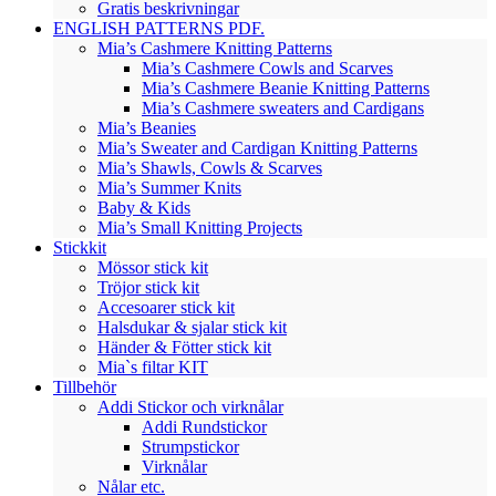
Gratis beskrivningar
ENGLISH PATTERNS PDF.
Mia’s Cashmere Knitting Patterns
Mia’s Cashmere Cowls and Scarves
Mia’s Cashmere Beanie Knitting Patterns
Mia’s Cashmere sweaters and Cardigans
Mia’s Beanies
Mia’s Sweater and Cardigan Knitting Patterns
Mia’s Shawls, Cowls & Scarves
Mia’s Summer Knits
Baby & Kids
Mia’s Small Knitting Projects
Stickkit
Mössor stick kit
Tröjor stick kit
Accesoarer stick kit
Halsdukar & sjalar stick kit
Händer & Fötter stick kit
Mia`s filtar KIT
Tillbehör
Addi Stickor och virknålar
Addi Rundstickor
Strumpstickor
Virknålar
Nålar etc.