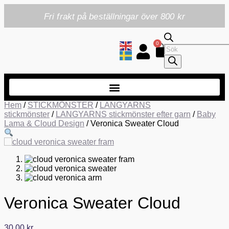
Fri frakt på beställningar över 800 kr
0
Hem
/
STICKMÖNSTER
/
LANGYARNS
stickmönster
/
LANGYARNS stickmönster efter garn
/
Baby
Lama & Cloud Design
/ Veronica Sweater Cloud
Veronica Sweater Cloud
30,00
kr