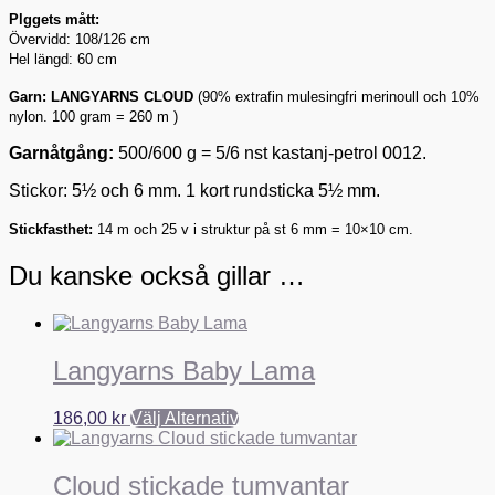
Plggets mått:
Övervidd: 108/126 cm
Hel längd: 60 cm
Garn:
LANGYARNS CLOUD
(
90% extrafin mulesingfri merinoull och 10%
nylon. 100 gram = 260 m )
Garnåtgång:
500/600 g = 5/6 nst kastanj-petrol 0012
.
Stickor:
5½ och 6 mm. 1 kort rundsticka 5½ mm.
Stickfasthet:
14 m och 25 v i struktur på st 6 mm = 10×10 cm.
Du kanske också gillar …
Langyarns Baby Lama
186,00
kr
Välj Alternativ
Cloud stickade tumvantar