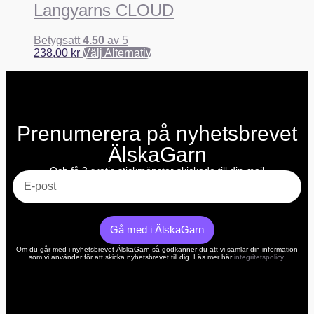
Langyarns CLOUD
Betygsatt
4.50
av 5
238,00
kr
Välj Alternativ
Prenumerera på nyhetsbrevet
ÄlskaGarn
E-post
Och få 3 gratis stickmönster skickade till din mail
Gå med i ÄlskaGarn
Om du går med i nyhetsbrevet ÄlskaGarn så godkänner du att vi samlar din information
som vi använder för att skicka nyhetsbrevet till dig. Läs mer här
integritetspolicy.