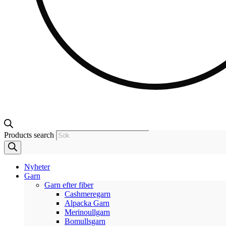
Products search
Nyheter
Garn
Garn efter fiber
Cashmeregarn
Alpacka Garn
Merinoullgarn
Bomullsgarn