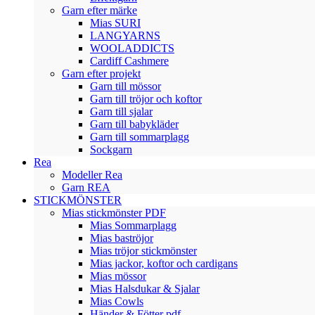
Garn efter märke
Mias SURI
LANGYARNS
WOOLADDICTS
Cardiff Cashmere
Garn efter projekt
Garn till mössor
Garn till tröjor och koftor
Garn till sjalar
Garn till babykläder
Garn till sommarplagg
Sockgarn
Rea
Modeller Rea
Garn REA
STICKMÖNSTER
Mias stickmönster PDF
Mias Sommarplagg
Mias baströjor
Mias tröjor stickmönster
Mias jackor, koftor och cardigans
Mias mössor
Mias Halsdukar & Sjalar
Mias Cowls
Händer & Fötter pdf