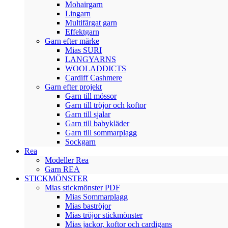
Mohairgarn
Lingarn
Multifärgat garn
Effektgarn
Garn efter märke
Mias SURI
LANGYARNS
WOOLADDICTS
Cardiff Cashmere
Garn efter projekt
Garn till mössor
Garn till tröjor och koftor
Garn till sjalar
Garn till babykläder
Garn till sommarplagg
Sockgarn
Rea
Modeller Rea
Garn REA
STICKMÖNSTER
Mias stickmönster PDF
Mias Sommarplagg
Mias baströjor
Mias tröjor stickmönster
Mias jackor, koftor och cardigans