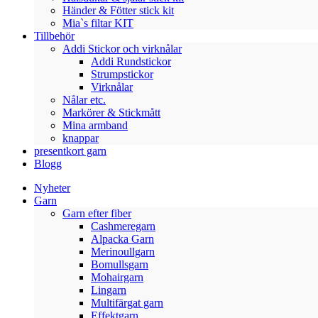
Händer & Fötter stick kit
Mia`s filtar KIT
Tillbehör
Addi Stickor och virknålar
Addi Rundstickor
Strumpstickor
Virknålar
Nålar etc.
Markörer & Stickmått
Mina armband
knappar
presentkort garn
Blogg
Nyheter
Garn
Garn efter fiber
Cashmeregarn
Alpacka Garn
Merinoullgarn
Bomullsgarn
Mohairgarn
Lingarn
Multifärgat garn
Effektgarn