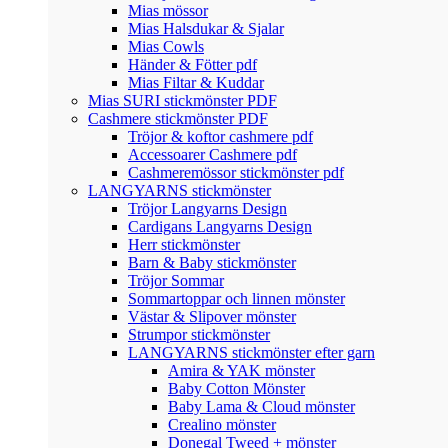
Mias mössor
Mias Halsdukar & Sjalar
Mias Cowls
Händer & Fötter pdf
Mias Filtar & Kuddar
Mias SURI stickmönster PDF
Cashmere stickmönster PDF
Tröjor & koftor cashmere pdf
Accessoarer Cashmere pdf
Cashmeremössor stickmönster pdf
LANGYARNS stickmönster
Tröjor Langyarns Design
Cardigans Langyarns Design
Herr stickmönster
Barn & Baby stickmönster
Tröjor Sommar
Sommartoppar och linnen mönster
Västar & Slipover mönster
Strumpor stickmönster
LANGYARNS stickmönster efter garn
Amira & YAK mönster
Baby Cotton Mönster
Baby Lama & Cloud mönster
Crealino mönster
Donegal Tweed + mönster