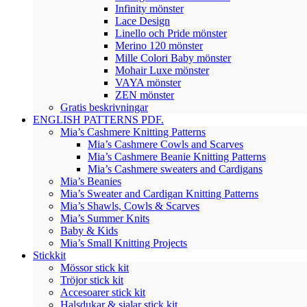
Infinity mönster
Lace Design
Linello och Pride mönster
Merino 120 mönster
Mille Colori Baby mönster
Mohair Luxe mönster
VAYA mönster
ZEN mönster
Gratis beskrivningar
ENGLISH PATTERNS PDF.
Mia’s Cashmere Knitting Patterns
Mia’s Cashmere Cowls and Scarves
Mia’s Cashmere Beanie Knitting Patterns
Mia’s Cashmere sweaters and Cardigans
Mia’s Beanies
Mia’s Sweater and Cardigan Knitting Patterns
Mia’s Shawls, Cowls & Scarves
Mia’s Summer Knits
Baby & Kids
Mia’s Small Knitting Projects
Stickkit
Mössor stick kit
Tröjor stick kit
Accesoarer stick kit
Halsdukar & sjalar stick kit