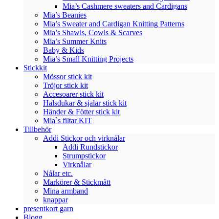
Mia’s Cashmere sweaters and Cardigans
Mia’s Beanies
Mia’s Sweater and Cardigan Knitting Patterns
Mia’s Shawls, Cowls & Scarves
Mia’s Summer Knits
Baby & Kids
Mia’s Small Knitting Projects
Stickkit
Mössor stick kit
Tröjor stick kit
Accesoarer stick kit
Halsdukar & sjalar stick kit
Händer & Fötter stick kit
Mia`s filtar KIT
Tillbehör
Addi Stickor och virknålar
Addi Rundstickor
Strumpstickor
Virknålar
Nålar etc.
Markörer & Stickmått
Mina armband
knappar
presentkort garn
Blogg