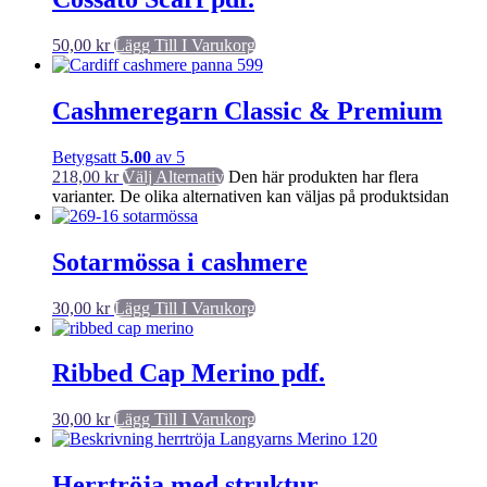
50,00
kr
Lägg Till I Varukorg
Cashmeregarn Classic & Premium
Betygsatt
5.00
av 5
218,00
kr
Välj Alternativ
Den här produkten har flera
varianter. De olika alternativen kan väljas på produktsidan
Sotarmössa i cashmere
30,00
kr
Lägg Till I Varukorg
Ribbed Cap Merino pdf.
30,00
kr
Lägg Till I Varukorg
Herrtröja med struktur