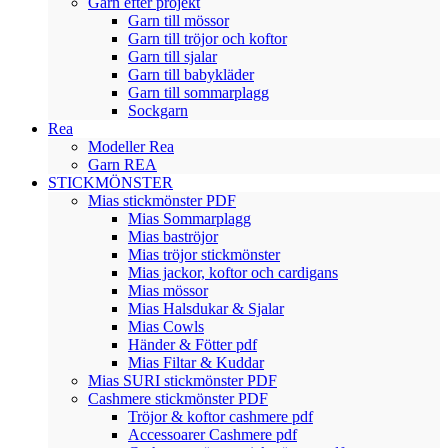
Garn efter projekt
Garn till mössor
Garn till tröjor och koftor
Garn till sjalar
Garn till babykläder
Garn till sommarplagg
Sockgarn
Rea
Modeller Rea
Garn REA
STICKMÖNSTER
Mias stickmönster PDF
Mias Sommarplagg
Mias baströjor
Mias tröjor stickmönster
Mias jackor, koftor och cardigans
Mias mössor
Mias Halsdukar & Sjalar
Mias Cowls
Händer & Fötter pdf
Mias Filtar & Kuddar
Mias SURI stickmönster PDF
Cashmere stickmönster PDF
Tröjor & koftor cashmere pdf
Accessoarer Cashmere pdf