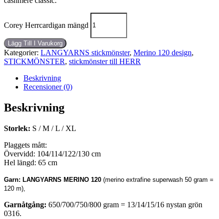
cashmere classic.
Corey Herrcardigan mängd
Lägg Till I Varukorg
Kategorier:
LANGYARNS stickmönster
,
Merino 120 design
,
STICKMÖNSTER
,
stickmönster till HERR
Beskrivning
Recensioner (0)
Beskrivning
Storlek:
S / M / L / XL
Plaggets mått:
Övervidd: 104/114/122/130 cm
Hel längd: 65 cm
Garn:
LANGYARNS MERINO 120
(merino extrafine superwash 50 gram =
120 m),
Garnåtgång:
650
/700/750/800 gram = 13/14/15/16 nystan grön
0316.