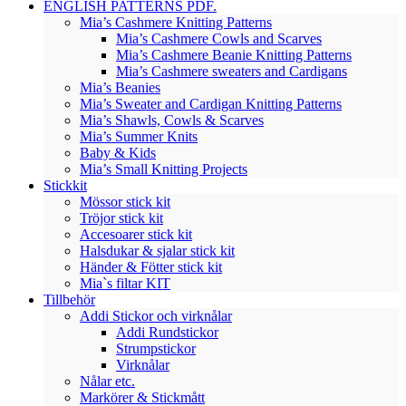
ENGLISH PATTERNS PDF.
Mia’s Cashmere Knitting Patterns
Mia’s Cashmere Cowls and Scarves
Mia’s Cashmere Beanie Knitting Patterns
Mia’s Cashmere sweaters and Cardigans
Mia’s Beanies
Mia’s Sweater and Cardigan Knitting Patterns
Mia’s Shawls, Cowls & Scarves
Mia’s Summer Knits
Baby & Kids
Mia’s Small Knitting Projects
Stickkit
Mössor stick kit
Tröjor stick kit
Accesoarer stick kit
Halsdukar & sjalar stick kit
Händer & Fötter stick kit
Mia`s filtar KIT
Tillbehör
Addi Stickor och virknålar
Addi Rundstickor
Strumpstickor
Virknålar
Nålar etc.
Markörer & Stickmått