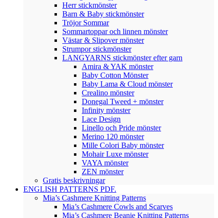
Herr stickmönster
Barn & Baby stickmönster
Tröjor Sommar
Sommartoppar och linnen mönster
Västar & Slipover mönster
Strumpor stickmönster
LANGYARNS stickmönster efter garn
Amira & YAK mönster
Baby Cotton Mönster
Baby Lama & Cloud mönster
Crealino mönster
Donegal Tweed + mönster
Infinity mönster
Lace Design
Linello och Pride mönster
Merino 120 mönster
Mille Colori Baby mönster
Mohair Luxe mönster
VAYA mönster
ZEN mönster
Gratis beskrivningar
ENGLISH PATTERNS PDF.
Mia’s Cashmere Knitting Patterns
Mia’s Cashmere Cowls and Scarves
Mia’s Cashmere Beanie Knitting Patterns