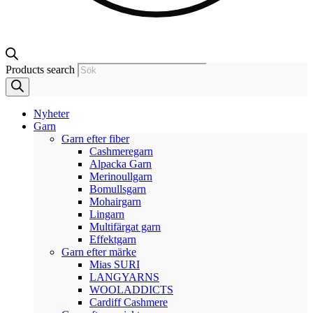
Products search
Nyheter
Garn
Garn efter fiber
Cashmeregarn
Alpacka Garn
Merinoullgarn
Bomullsgarn
Mohairgarn
Lingarn
Multifärgat garn
Effektgarn
Garn efter märke
Mias SURI
LANGYARNS
WOOLADDICTS
Cardiff Cashmere