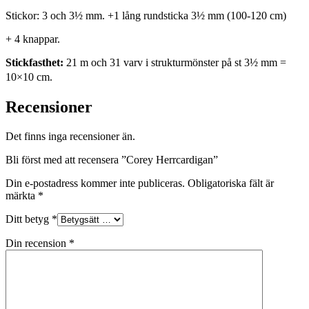
Stickor:
3 och 3½ mm. +1 lång rundsticka 3½ mm (100-120 cm)
+ 4 knappar.
Stickfasthet:
21 m och 31 varv i strukturmönster på st 3½ mm =
10×10 cm.
Recensioner
Det finns inga recensioner än.
Bli först med att recensera ”Corey Herrcardigan”
Din e-postadress kommer inte publiceras.
Obligatoriska fält är
märkta
*
Ditt betyg
*
Din recension
*