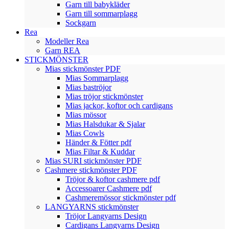
Garn till babykläder
Garn till sommarplagg
Sockgarn
Rea
Modeller Rea
Garn REA
STICKMÖNSTER
Mias stickmönster PDF
Mias Sommarplagg
Mias baströjor
Mias tröjor stickmönster
Mias jackor, koftor och cardigans
Mias mössor
Mias Halsdukar & Sjalar
Mias Cowls
Händer & Fötter pdf
Mias Filtar & Kuddar
Mias SURI stickmönster PDF
Cashmere stickmönster PDF
Tröjor & koftor cashmere pdf
Accessoarer Cashmere pdf
Cashmeremössor stickmönster pdf
LANGYARNS stickmönster
Tröjor Langyarns Design
Cardigans Langyarns Design