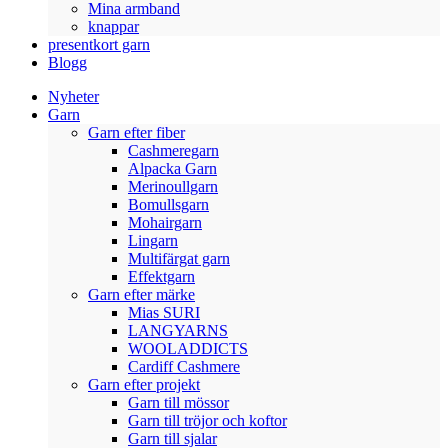
Mina armband
knappar
presentkort garn
Blogg
Nyheter
Garn
Garn efter fiber
Cashmeregarn
Alpacka Garn
Merinoullgarn
Bomullsgarn
Mohairgarn
Lingarn
Multifärgat garn
Effektgarn
Garn efter märke
Mias SURI
LANGYARNS
WOOLADDICTS
Cardiff Cashmere
Garn efter projekt
Garn till mössor
Garn till tröjor och koftor
Garn till sjalar