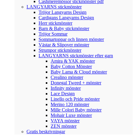
Cashmeremössor stickmönster pdf
LANGYARNS stickmönster
Tröjor Langyarns Design
Cardigans Langyarns Design
Herr stickmönster
Barn & Baby stickmönster
Tröjor Sommar
Sommartoppar och linnen mönster
Västar & Slipover mönster
Strumpor stickmönster
LANGYARNS stickmönster efter garn
Amira & YAK mönster
Baby Cotton Mönster
Baby Lama & Cloud mönster
Crealino mönster
Donegal Tweed + mönster
Infinity mönster
Lace Design
Linello och Pride mönster
Merino 120 mönster
Mille Colori Baby mönster
Mohair Luxe mönster
VAYA mönster
ZEN mönster
Gratis beskrivningar