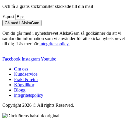
Och få 3 gratis stickmönster skickade till din mail
E-post
Gå med i ÄlskaGarn
Om du går med i nyhetsbrevet ÄlskaGarn så godkänner du att vi
samlar din information som vi använder för att skicka nyhetsbrevet
till dig. Läs mer här
integritetspolicy.
Facebook
Instagram
Youtube
Om oss
Kundservice
Frakt & retur
Köpvillkor
Blogg
integritetspolicy
Copyright 2026 © All rights Reserved.
Wordpress Woocommerce
Webbutik Skapad Av Webbyrå Interwebsite