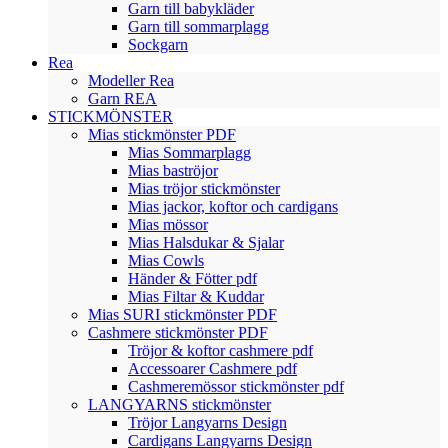
Garn till babykläder
Garn till sommarplagg
Sockgarn
Rea
Modeller Rea
Garn REA
STICKMÖNSTER
Mias stickmönster PDF
Mias Sommarplagg
Mias baströjor
Mias tröjor stickmönster
Mias jackor, koftor och cardigans
Mias mössor
Mias Halsdukar & Sjalar
Mias Cowls
Händer & Fötter pdf
Mias Filtar & Kuddar
Mias SURI stickmönster PDF
Cashmere stickmönster PDF
Tröjor & koftor cashmere pdf
Accessoarer Cashmere pdf
Cashmeremössor stickmönster pdf
LANGYARNS stickmönster
Tröjor Langyarns Design
Cardigans Langyarns Design