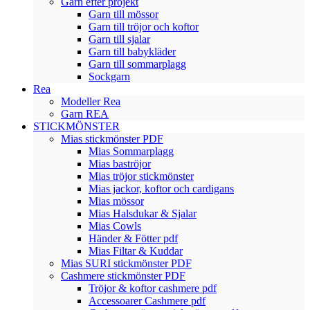
Garn efter projekt
Garn till mössor
Garn till tröjor och koftor
Garn till sjalar
Garn till babykläder
Garn till sommarplagg
Sockgarn
Rea
Modeller Rea
Garn REA
STICKMÖNSTER
Mias stickmönster PDF
Mias Sommarplagg
Mias baströjor
Mias tröjor stickmönster
Mias jackor, koftor och cardigans
Mias mössor
Mias Halsdukar & Sjalar
Mias Cowls
Händer & Fötter pdf
Mias Filtar & Kuddar
Mias SURI stickmönster PDF
Cashmere stickmönster PDF
Tröjor & koftor cashmere pdf
Accessoarer Cashmere pdf