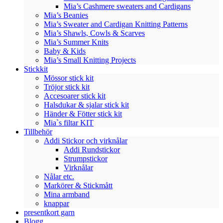
Mia’s Cashmere sweaters and Cardigans
Mia’s Beanies
Mia’s Sweater and Cardigan Knitting Patterns
Mia’s Shawls, Cowls & Scarves
Mia’s Summer Knits
Baby & Kids
Mia’s Small Knitting Projects
Stickkit
Mössor stick kit
Tröjor stick kit
Accesoarer stick kit
Halsdukar & sjalar stick kit
Händer & Fötter stick kit
Mia`s filtar KIT
Tillbehör
Addi Stickor och virknålar
Addi Rundstickor
Strumpstickor
Virknålar
Nålar etc.
Markörer & Stickmått
Mina armband
knappar
presentkort garn
Blogg