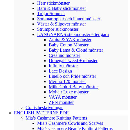
Herr stickmönster
Barn & Baby stickmönster
Tröjor Sommar
Sommartoppar och linnen mönster
Västar & Slipover mönster
Strumpor stickmönster
LANGYARNS stickmönster efter garn
Amira & YAK mönster
Baby Cotton Mönster
Baby Lama & Cloud mönster
Crealino mönster
Donegal Tweed + mönster
Infinity mönster
Lace Design
Linello och Pride mönster
Merino 120 mönster
Mille Colori Baby mönster
Mohair Luxe mönster
VAYA mönster
ZEN mönster
Gratis beskrivningar
ENGLISH PATTERNS PDF.
Mia’s Cashmere Knitting Patterns
Mia’s Cashmere Cowls and Scarves
Mia’s Cashmere Beanie Knitting Patterns