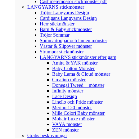
Cashmeremössor stickmönster pdf
LANGYARNS stickmönster
Tröjor Langyarns Design
Cardigans Langyarns Design
Herr stickmönster
Barn & Baby stickmönster
Tröjor Sommar
Sommartoppar och linnen mönster
Västar & Slipover mönster
Strumpor stickmönster
LANGYARNS stickmönster efter garn
Amira & YAK mönster
Baby Cotton Mönster
Baby Lama & Cloud mönster
Crealino mönster
Donegal Tweed + mönster
Infinity mönster
Lace Design
Linello och Pride mönster
Merino 120 mönster
Mille Colori Baby mönster
Mohair Luxe mönster
VAYA mönster
ZEN mönster
Gratis beskrivningar