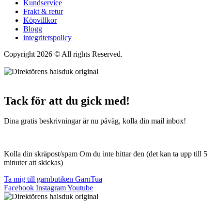
Kundservice
Frakt & retur
Köpvillkor
Blogg
integritetspolicy
Copyright 2026 © All rights Reserved.
Wordpress Woocommerce
Webbutik Skapad Av Webbyrå Interwebsite
Tack för att du gick med!
Dina gratis beskrivningar är nu påväg, kolla din mail inbox!
Kolla din skräpost/spam Om du inte hittar den (det kan ta upp till 5
minuter att skickas)
Ta mig till garnbutiken GarnTua
Facebook
Instagram
Youtube