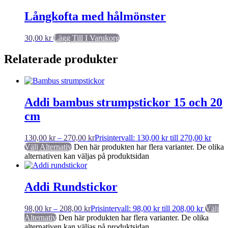
Långkofta med hålmönster
30,00
kr
Lägg Till I Varukorg
Relaterade produkter
Addi bambus strumpstickor 15 och 20
cm
130,00
kr
–
270,00
kr
Prisintervall: 130,00 kr till 270,00 kr
Välj Alternativ
Den här produkten har flera varianter. De olika
alternativen kan väljas på produktsidan
Addi Rundstickor
98,00
kr
–
208,00
kr
Prisintervall: 98,00 kr till 208,00 kr
Välj
Alternativ
Den här produkten har flera varianter. De olika
alternativen kan väljas på produktsidan