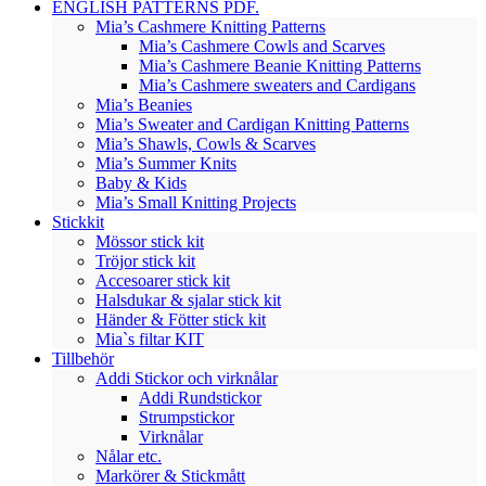
ENGLISH PATTERNS PDF.
Mia’s Cashmere Knitting Patterns
Mia’s Cashmere Cowls and Scarves
Mia’s Cashmere Beanie Knitting Patterns
Mia’s Cashmere sweaters and Cardigans
Mia’s Beanies
Mia’s Sweater and Cardigan Knitting Patterns
Mia’s Shawls, Cowls & Scarves
Mia’s Summer Knits
Baby & Kids
Mia’s Small Knitting Projects
Stickkit
Mössor stick kit
Tröjor stick kit
Accesoarer stick kit
Halsdukar & sjalar stick kit
Händer & Fötter stick kit
Mia`s filtar KIT
Tillbehör
Addi Stickor och virknålar
Addi Rundstickor
Strumpstickor
Virknålar
Nålar etc.
Markörer & Stickmått