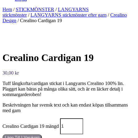
Hem
/
STICKMÖNSTER
/
LANGYARNS
stickmönster
/
LANGYARNS stickmönster efter garn
/
Crealino
Design
/ Crealino Cardigan 19
Crealino Cardigan 19
30,00
kr
Tuff långkofta/cardigan stickat i Langyarns Crealino 100% lin.
Plagget kan bäras på många olika sätt, och är en läcker detalj i
sommargarderoben!
Beskrivningen har svensk text och kan endast köpas tillsammans
med garn
Crealino Cardigan 19 mängd
Lägg Till I Varukorg