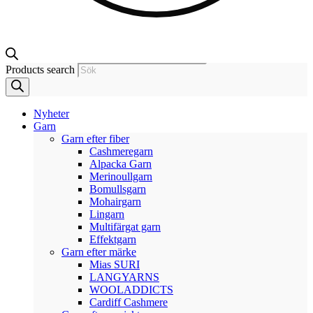
Products search
Nyheter
Garn
Garn efter fiber
Cashmeregarn
Alpacka Garn
Merinoullgarn
Bomullsgarn
Mohairgarn
Lingarn
Multifärgat garn
Effektgarn
Garn efter märke
Mias SURI
LANGYARNS
WOOLADDICTS
Cardiff Cashmere