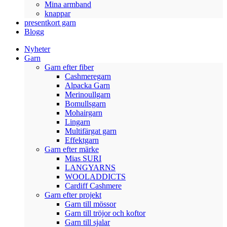
Mina armband
knappar
presentkort garn
Blogg
Nyheter
Garn
Garn efter fiber
Cashmeregarn
Alpacka Garn
Merinoullgarn
Bomullsgarn
Mohairgarn
Lingarn
Multifärgat garn
Effektgarn
Garn efter märke
Mias SURI
LANGYARNS
WOOLADDICTS
Cardiff Cashmere
Garn efter projekt
Garn till mössor
Garn till tröjor och koftor
Garn till sjalar