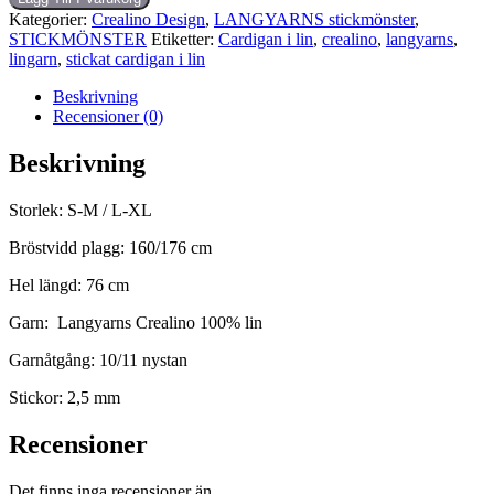
Kategorier:
Crealino Design
,
LANGYARNS stickmönster
,
STICKMÖNSTER
Etiketter:
Cardigan i lin
,
crealino
,
langyarns
,
lingarn
,
stickat cardigan i lin
Beskrivning
Recensioner (0)
Beskrivning
Storlek: S-M / L-XL
Bröstvidd plagg: 160/176 cm
Hel längd: 76 cm
Garn: Langyarns Crealino 100% lin
Garnåtgång: 10/11 nystan
Stickor: 2,5 mm
Recensioner
Det finns inga recensioner än.