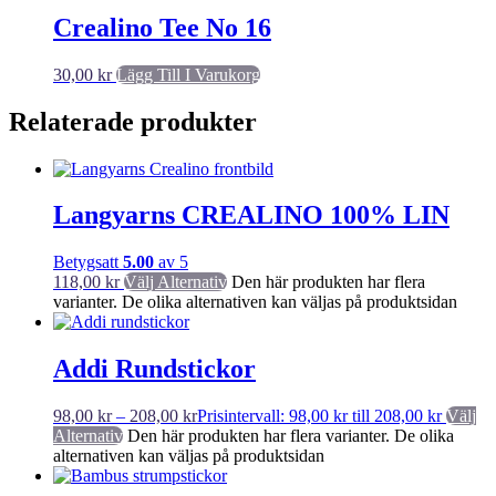
Crealino Tee No 16
30,00
kr
Lägg Till I Varukorg
Relaterade produkter
Langyarns CREALINO 100% LIN
Betygsatt
5.00
av 5
118,00
kr
Välj Alternativ
Den här produkten har flera
varianter. De olika alternativen kan väljas på produktsidan
Addi Rundstickor
98,00
kr
–
208,00
kr
Prisintervall: 98,00 kr till 208,00 kr
Välj
Alternativ
Den här produkten har flera varianter. De olika
alternativen kan väljas på produktsidan