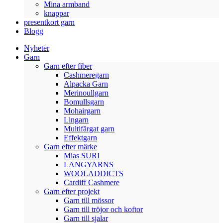
Mina armband
knappar
presentkort garn
Blogg
Nyheter
Garn
Garn efter fiber
Cashmeregarn
Alpacka Garn
Merinoullgarn
Bomullsgarn
Mohairgarn
Lingarn
Multifärgat garn
Effektgarn
Garn efter märke
Mias SURI
LANGYARNS
WOOLADDICTS
Cardiff Cashmere
Garn efter projekt
Garn till mössor
Garn till tröjor och koftor
Garn till sjalar