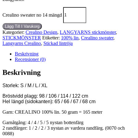
Crealino sweater no 14 mängd
Lägg Till I Varukorg
Kategorier:
Crealino Design
,
LANGYARNS stickmönster
,
STICKMÖNSTER
Etiketter:
100% lin
,
Crealino sweater
,
Langyarns Crealino
,
Stickad lintröja
Beskrivning
Recensioner (0)
Beskrivning
Storlek: S / M / L / XL
Bröstvidd plagg: 98 / 106 / 114 / 122 cm
Hel längd (sidokanten): 65 / 66 / 67 / 68 cm
Garn: CREALINO 100% lin. 50 gram = 165 meter
Garnåtgång: 4 / 4 / 5 / 5 nystan bottenfärg
2 randfärger: 1 / 2 / 2 / 3 nystan av vardera randfärg. (0070 och
0088)