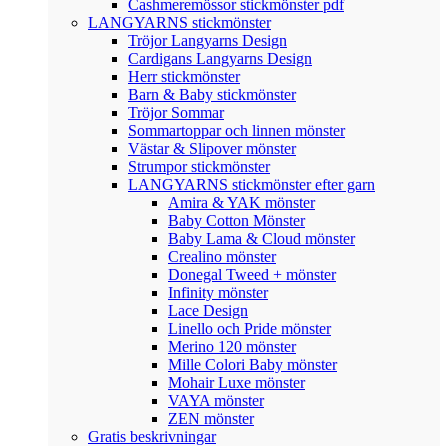
Cashmeremössor stickmönster pdf
LANGYARNS stickmönster
Tröjor Langyarns Design
Cardigans Langyarns Design
Herr stickmönster
Barn & Baby stickmönster
Tröjor Sommar
Sommartoppar och linnen mönster
Västar & Slipover mönster
Strumpor stickmönster
LANGYARNS stickmönster efter garn
Amira & YAK mönster
Baby Cotton Mönster
Baby Lama & Cloud mönster
Crealino mönster
Donegal Tweed + mönster
Infinity mönster
Lace Design
Linello och Pride mönster
Merino 120 mönster
Mille Colori Baby mönster
Mohair Luxe mönster
VAYA mönster
ZEN mönster
Gratis beskrivningar