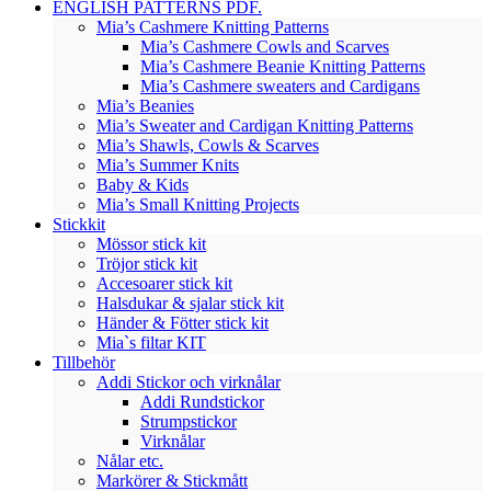
ENGLISH PATTERNS PDF.
Mia’s Cashmere Knitting Patterns
Mia’s Cashmere Cowls and Scarves
Mia’s Cashmere Beanie Knitting Patterns
Mia’s Cashmere sweaters and Cardigans
Mia’s Beanies
Mia’s Sweater and Cardigan Knitting Patterns
Mia’s Shawls, Cowls & Scarves
Mia’s Summer Knits
Baby & Kids
Mia’s Small Knitting Projects
Stickkit
Mössor stick kit
Tröjor stick kit
Accesoarer stick kit
Halsdukar & sjalar stick kit
Händer & Fötter stick kit
Mia`s filtar KIT
Tillbehör
Addi Stickor och virknålar
Addi Rundstickor
Strumpstickor
Virknålar
Nålar etc.
Markörer & Stickmått