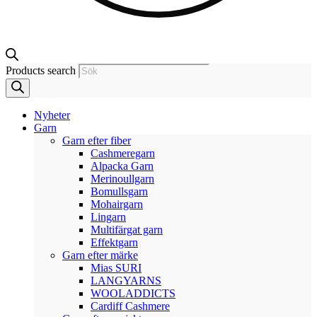
Products search
Nyheter
Garn
Garn efter fiber
Cashmeregarn
Alpacka Garn
Merinoullgarn
Bomullsgarn
Mohairgarn
Lingarn
Multifärgat garn
Effektgarn
Garn efter märke
Mias SURI
LANGYARNS
WOOLADDICTS
Cardiff Cashmere