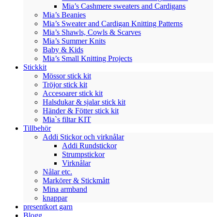
Mia’s Cashmere sweaters and Cardigans
Mia’s Beanies
Mia’s Sweater and Cardigan Knitting Patterns
Mia’s Shawls, Cowls & Scarves
Mia’s Summer Knits
Baby & Kids
Mia’s Small Knitting Projects
Stickkit
Mössor stick kit
Tröjor stick kit
Accesoarer stick kit
Halsdukar & sjalar stick kit
Händer & Fötter stick kit
Mia`s filtar KIT
Tillbehör
Addi Stickor och virknålar
Addi Rundstickor
Strumpstickor
Virknålar
Nålar etc.
Markörer & Stickmått
Mina armband
knappar
presentkort garn
Blogg