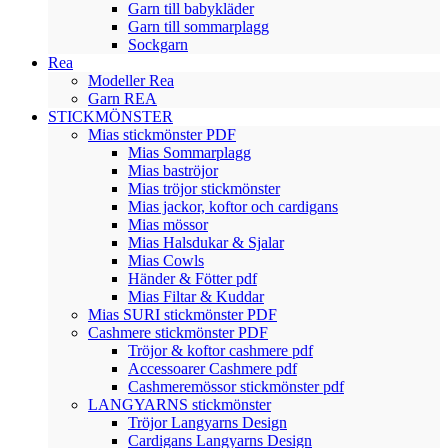
Garn till babykläder
Garn till sommarplagg
Sockgarn
Rea
Modeller Rea
Garn REA
STICKMÖNSTER
Mias stickmönster PDF
Mias Sommarplagg
Mias baströjor
Mias tröjor stickmönster
Mias jackor, koftor och cardigans
Mias mössor
Mias Halsdukar & Sjalar
Mias Cowls
Händer & Fötter pdf
Mias Filtar & Kuddar
Mias SURI stickmönster PDF
Cashmere stickmönster PDF
Tröjor & koftor cashmere pdf
Accessoarer Cashmere pdf
Cashmeremössor stickmönster pdf
LANGYARNS stickmönster
Tröjor Langyarns Design
Cardigans Langyarns Design