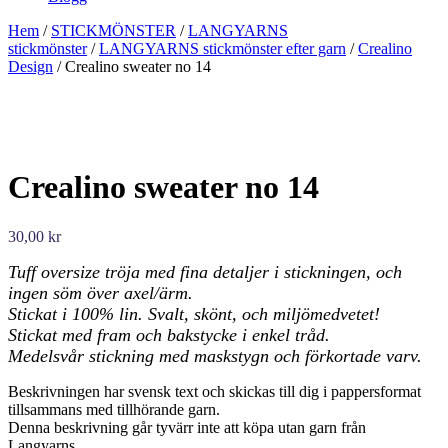
Hem
/
STICKMÖNSTER
/
LANGYARNS
stickmönster
/
LANGYARNS stickmönster efter garn
/
Crealino
Design
/ Crealino sweater no 14
Crealino sweater no 14
30,00
kr
Tuff oversize tröja med fina detaljer i stickningen, och
ingen söm över axel/ärm.
Stickat i 100% lin. Svalt, skönt, och miljömedvetet!
Stickat med fram och bakstycke i enkel tråd.
Medelsvår stickning med maskstygn och förkortade varv.
Beskrivningen har svensk text och skickas till dig i pappersformat
tillsammans med tillhörande garn.
Denna beskrivning går tyvärr inte att köpa utan garn från
Langyarns.