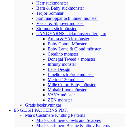
Herr stickmönster
Barn & Baby stickmönster
Tröjor Sommar
Sommartoppar och linnen mönster
Västar & Slipover mönster
Strumpor stickmönster
LANGYARNS stickmönster efter garn
Amira & YAK mönster
Baby Cotton Mönster
Baby Lama & Cloud mönster
Crealino mönster
Donegal Tweed + mönster
Infinity mönster
Lace Design
Linello och Pride mönster
Merino 120 mönster
Mille Colori Baby mönster
Mohair Luxe mönster
VAYA mönster
ZEN mönster
Gratis beskrivningar
ENGLISH PATTERNS PDF.
Mia’s Cashmere Knitting Patterns
Mia’s Cashmere Cowls and Scarves
Mia’s Cashmere Beanie Knitting Patterns