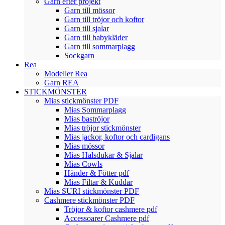
Garn efter projekt
Garn till mössor
Garn till tröjor och koftor
Garn till sjalar
Garn till babykläder
Garn till sommarplagg
Sockgarn
Rea
Modeller Rea
Garn REA
STICKMÖNSTER
Mias stickmönster PDF
Mias Sommarplagg
Mias baströjor
Mias tröjor stickmönster
Mias jackor, koftor och cardigans
Mias mössor
Mias Halsdukar & Sjalar
Mias Cowls
Händer & Fötter pdf
Mias Filtar & Kuddar
Mias SURI stickmönster PDF
Cashmere stickmönster PDF
Tröjor & koftor cashmere pdf
Accessoarer Cashmere pdf