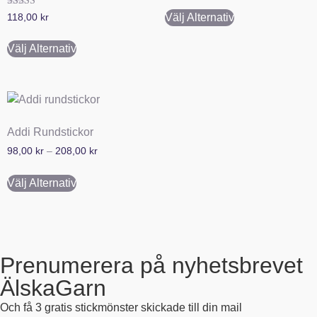
Betygsatt
Välj Alternativ
118,00
kr
5.00
av 5
Välj Alternativ
Addi Rundstickor
98,00
kr
–
208,00
kr
Välj Alternativ
Prenumerera på nyhetsbrevet
ÄlskaGarn
Och få 3 gratis stickmönster skickade till din mail