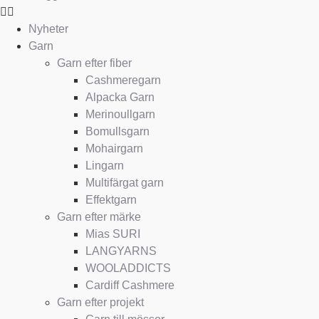
Nyheter
Garn
Garn efter fiber
Cashmeregarn
Alpacka Garn
Merinoullgarn
Bomullsgarn
Mohairgarn
Lingarn
Multifärgat garn
Effektgarn
Garn efter märke
Mias SURI
LANGYARNS
WOOLADDICTS
Cardiff Cashmere
Garn efter projekt