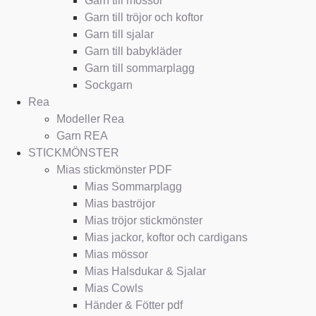
Garn till mössor
Garn till tröjor och koftor
Garn till sjalar
Garn till babykläder
Garn till sommarplagg
Sockgarn
Rea
Modeller Rea
Garn REA
STICKMÖNSTER
Mias stickmönster PDF
Mias Sommarplagg
Mias baströjor
Mias tröjor stickmönster
Mias jackor, koftor och cardigans
Mias mössor
Mias Halsdukar & Sjalar
Mias Cowls
Händer & Fötter pdf