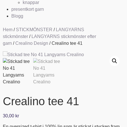
knappar
presentkort garn
Blogg
Hem
/
STICKMÖNSTER
/
LANGYARNS
stickmönster
/
LANGYARNS stickmönster efter
garn
/
Crealino Design
/ Crealino tee 41
Crealino tee 41
30,00
kr
En oversized t-shirt i 100% lin som är stickat i stycken fram