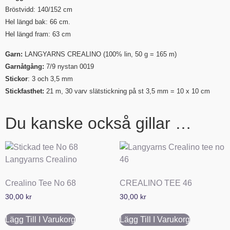
Bröstvidd:
140/152 cm
Hel längd bak: 66 cm.
Hel längd fram: 63 cm
Garn:
LANGYARNS CREALINO
(100% lin, 50 g = 165 m)
Garnåtgång:
7/9 nystan 0019
Stickor
: 3 och 3,5 mm
Stickfasthet:
21 m, 30 varv slätstickning på st 3,5 mm = 10 x 10 cm
Du kanske också gillar …
Crealino Tee No 68
CREALINO TEE 46
30,00
kr
30,00
kr
Lägg Till I Varukorg
Lägg Till I Varukorg