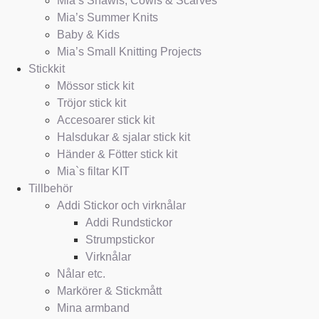
Mia’s Shawls, Cowls & Scarves
Mia’s Summer Knits
Baby & Kids
Mia’s Small Knitting Projects
Stickkit
Mössor stick kit
Tröjor stick kit
Accesoarer stick kit
Halsdukar & sjalar stick kit
Händer & Fötter stick kit
Mia`s filtar KIT
Tillbehör
Addi Stickor och virknålar
Addi Rundstickor
Strumpstickor
Virknålar
Nålar etc.
Markörer & Stickmått
Mina armband