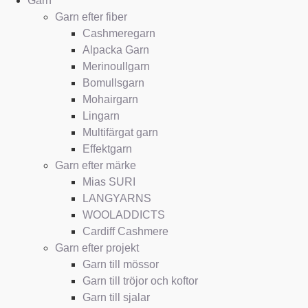
Garn
Garn efter fiber
Cashmeregarn
Alpacka Garn
Merinoullgarn
Bomullsgarn
Mohairgarn
Lingarn
Multifärgat garn
Effektgarn
Garn efter märke
Mias SURI
LANGYARNS
WOOLADDICTS
Cardiff Cashmere
Garn efter projekt
Garn till mössor
Garn till tröjor och koftor
Garn till sjalar