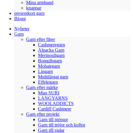
Mina armband
knappar
presentkort garn
Blogg
Nyheter
Garn
Garn efter fiber
Cashmeregarn
Alpacka Garn
Merinoullgarn
Bomullsgarn
Mohairgarn
Lingarn
Multifärgat garn
Effektgarn
Garn efter märke
Mias SURI
LANGYARNS
WOOLADDICTS
Cardiff Cashmere
Garn efter projekt
Garn till mössor
Garn till tröjor och koftor
Garn till sjalar