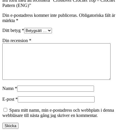
Bli först med att recensera ”Crossover Crochet Top – Crochet
Pattern (ENG)”
Din e-postadress kommer inte publiceras.
Obligatoriska fält är
märkta
*
Ditt betyg
*
Din recension
*
Namn
*
E-post
*
Spara mitt namn, min e-postadress och webbplats i denna
webbläsare till nästa gång jag skriver en kommentar.