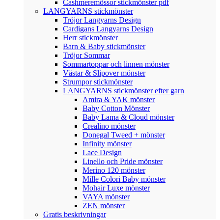
Cashmeremössor stickmönster pdf
LANGYARNS stickmönster
Tröjor Langyarns Design
Cardigans Langyarns Design
Herr stickmönster
Barn & Baby stickmönster
Tröjor Sommar
Sommartoppar och linnen mönster
Västar & Slipover mönster
Strumpor stickmönster
LANGYARNS stickmönster efter garn
Amira & YAK mönster
Baby Cotton Mönster
Baby Lama & Cloud mönster
Crealino mönster
Donegal Tweed + mönster
Infinity mönster
Lace Design
Linello och Pride mönster
Merino 120 mönster
Mille Colori Baby mönster
Mohair Luxe mönster
VAYA mönster
ZEN mönster
Gratis beskrivningar