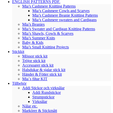
ENGLISH PATTERNS PDF.
Mia’s Cashmere Knitting Patterns
Mia’s Cashmere Cowls and Scarves
Mia’s Cashmere Beanie Knitting Patterns
Mia’s Cashmere sweaters and Cardigans
Mia’s Beanies
Mia’s Sweater and Cardigan Knitting Patterns
Mia’s Shawls, Cowls & Scarves
Mia’s Summer Knits
Baby & Kids
Mia’s Small Knitting Projects
Stickkit
Mössor stick kit
Tröjor stick kit
Accesoarer stick kit
Halsdukar & sjalar stick kit
Händer & Fötter stick kit
Mia`s filtar KIT
Tillbehör
Addi Stickor och virknålar
Addi Rundstickor
Strumpstickor
Virknålar
Nålar etc.
Markörer & Stickmått