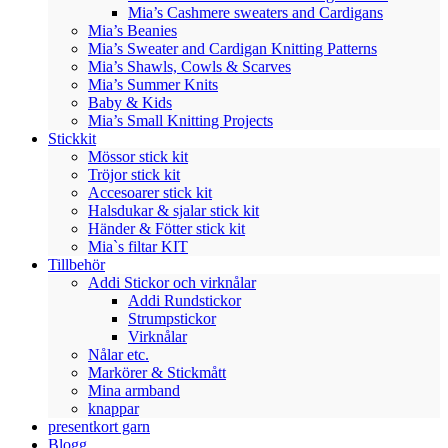
Mia’s Cashmere sweaters and Cardigans
Mia’s Beanies
Mia’s Sweater and Cardigan Knitting Patterns
Mia’s Shawls, Cowls & Scarves
Mia’s Summer Knits
Baby & Kids
Mia’s Small Knitting Projects
Stickkit
Mössor stick kit
Tröjor stick kit
Accesoarer stick kit
Halsdukar & sjalar stick kit
Händer & Fötter stick kit
Mia`s filtar KIT
Tillbehör
Addi Stickor och virknålar
Addi Rundstickor
Strumpstickor
Virknålar
Nålar etc.
Markörer & Stickmått
Mina armband
knappar
presentkort garn
Blogg