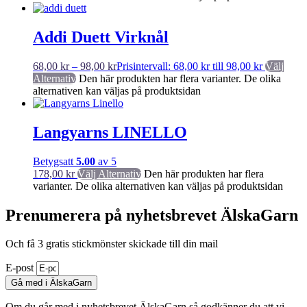
Addi Duett Virknål
68,00
kr
–
98,00
kr
Prisintervall: 68,00 kr till 98,00 kr
Välj
Alternativ
Den här produkten har flera varianter. De olika
alternativen kan väljas på produktsidan
Langyarns LINELLO
Betygsatt
5.00
av 5
178,00
kr
Välj Alternativ
Den här produkten har flera
varianter. De olika alternativen kan väljas på produktsidan
Prenumerera på nyhetsbrevet ÄlskaGarn
Och få 3 gratis stickmönster skickade till din mail
E-post
Gå med i ÄlskaGarn
Om du går med i nyhetsbrevet ÄlskaGarn så godkänner du att vi