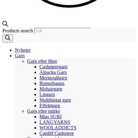
Products search
Nyheter
Garn
Garn efter fiber
Cashmeregarn
Alpacka Garn
Merinoullgarn
Bomullsgarn
Mohairgarn
Lingarn
Multifärgat garn
Effektgarn
Garn efter märke
Mias SURI
LANGYARNS
WOOLADDICTS
Cardiff Cashmere