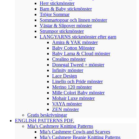
Herr stickmönster
Barn & Baby stickmönster
Tröjor Sommar
Sommartoppar och linnen mönster
Västar & Slipover mönster
Strumpor stickmönster
LANGYARNS stickmönster efter garn
Amira & YAK mönster
Baby Cotton Mönster
Baby Lama & Cloud mönster
Crealino mönster
Donegal Tweed + mönster
Infinity mönster
Lace Design
Linello och Pride mönster
Merino 120 mönster
Mille Colori Baby mönster
Mohair Luxe mönster
VAYA mönster
ZEN mönster
Gratis beskrivningar
ENGLISH PATTERNS PDF.
Mia’s Cashmere Knitting Patterns
Mia’s Cashmere Cowls and Scarves
Mia’s Cashmere Beanie Knitting Patterns