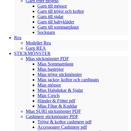
Garn efter projekt
Garn till mössor
Garn till tröjor och koftor
Garn till sjalar
Garn till babykläder
Garn till sommarplagg
Sockgarn
Rea
Modeller Rea
Garn REA
STICKMÖNSTER
Mias stickmönster PDF
Mias Sommarplagg
Mias baströjor
Mias tröjor stickmönster
Mias jackor, koftor och cardigans
Mias mössor
Mias Halsdukar & Sjalar
Mias Cowls
Händer & Fötter pdf
Mias Filtar & Kuddar
Mias SURI stickmönster PDF
Cashmere stickmönster PDF
Tröjor & koftor cashmere pdf
Accessoarer Cashmere pdf