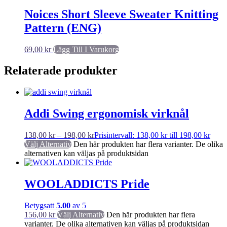
Noices Short Sleeve Sweater Knitting
Pattern (ENG)
69,00
kr
Lägg Till I Varukorg
Relaterade produkter
Addi Swing ergonomisk virknål
138,00
kr
–
198,00
kr
Prisintervall: 138,00 kr till 198,00 kr
Välj Alternativ
Den här produkten har flera varianter. De olika
alternativen kan väljas på produktsidan
WOOLADDICTS Pride
Betygsatt
5.00
av 5
156,00
kr
Välj Alternativ
Den här produkten har flera
varianter. De olika alternativen kan väljas på produktsidan