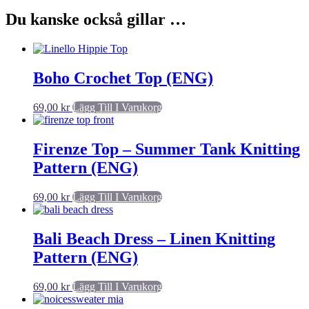
Du kanske också gillar …
Boho Crochet Top (ENG)
69,00
kr
Lägg Till I Varukorg
Firenze Top – Summer Tank Knitting
Pattern (ENG)
69,00
kr
Lägg Till I Varukorg
Bali Beach Dress – Linen Knitting
Pattern (ENG)
69,00
kr
Lägg Till I Varukorg