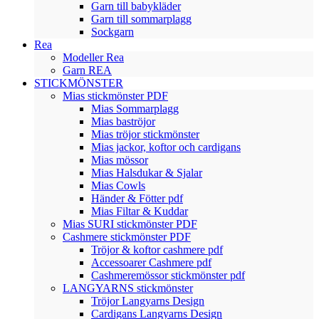
Garn till babykläder
Garn till sommarplagg
Sockgarn
Rea
Modeller Rea
Garn REA
STICKMÖNSTER
Mias stickmönster PDF
Mias Sommarplagg
Mias baströjor
Mias tröjor stickmönster
Mias jackor, koftor och cardigans
Mias mössor
Mias Halsdukar & Sjalar
Mias Cowls
Händer & Fötter pdf
Mias Filtar & Kuddar
Mias SURI stickmönster PDF
Cashmere stickmönster PDF
Tröjor & koftor cashmere pdf
Accessoarer Cashmere pdf
Cashmeremössor stickmönster pdf
LANGYARNS stickmönster
Tröjor Langyarns Design
Cardigans Langyarns Design