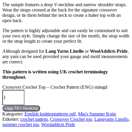
The sample features a deep V-neckline and narrow shoulder straps.
Wear the straps crossed at the back for the signature crossover
design, or tie them behind the neck to create a halter top with an
open back.
The pattern is highly adjustable and can easily be customised to suit
your own style. Simply change the size of the motifs, the strap width
or the strap length to create your perfect fit.
Although designed for
Lang Yarns Linello
or
WoolAddicts Pride
,
any yarn can be used provided your gauge and motif measurements
are correct.
This pattern is written using UK crochet terminology
throughout.
Crossover Crochet Top – Crochet Pattern (ENG) mängd
Lägg Till I Varukorg
Kategorier:
English knittingpatterns pdf
,
Mia's Summer Knits
Etiketter:
crochet pattern
,
Crossover Crochet top
,
Langyarns Linello
,
summer crochet top
,
Wooladdicts Pride